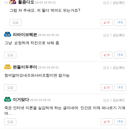
활좀다오
26-05-18 00:31
신고
|
공감 확인
그럼 저 주세요. 저 둘다 먹어도 되는거죠?
답글
0
0
리바이브헤븐
26-05-18 00:19
신고
|
공감 확인
그냥 순정하게 치킨으로 놔둬 좀
답글
0
0
편돌이두루미
26-05-18 00:31
신고
|
공감 확인
청어알마요네즈와사비조합이면 쌉가능
답글
0
0
이거맞다
26-05-18 06:26
신고
|
공감 확인
죽은 인터넷 이론을 실감하게 하는 글이네여. 인간은 이제 퍼나르기 기계
여...
답글
0
0