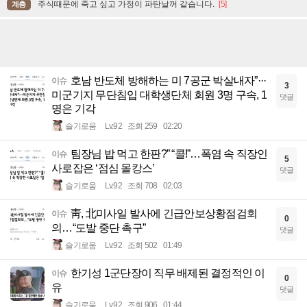
주식때문에 죽고 싶고 가정이 파탄날꺼 같습니다.
[5]
계층
호남 반도체 방해하는 미 7공군 박살내자”···
이슈
3
미군기지 무단침입 대학생단체 회원 3명 구속, 1
댓글
명은 기각
슬기로움
Lv.92
조회 259
02:20
팀장님 밥 먹고 한판?” “콜!”…폭염 속 직장인
이슈
5
사로잡은 ‘점심 몰캉스’
댓글
슬기로움
Lv.92
조회 708
02:03
靑, 北미사일 발사에 긴급안보상황점검회
이슈
0
의…“도발 중단 촉구”
댓글
슬기로움
Lv.92
조회 502
01:49
한기성 1군단장이 직무 배제된 결정적인 이
이슈
0
유
댓글
슬기로움
Lv.92
조회 906
01:44