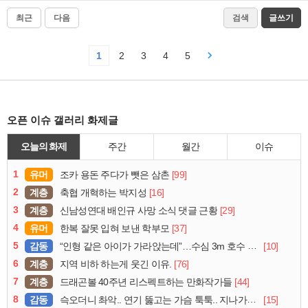
최근
다음
검색
글쓰기
1
2
3
4
5
오픈 이슈 갤러리 화제글
오늘의 화제
주간
월간
이슈
1
유머
[99]
조카 용돈 주다가 뺏은 삼촌
2
계층
[16]
축협 개혁하는 박지성
3
계층
[29]
신남성연대 배인규 사망 소식 댓글 근황
4
유머
[37]
한복 잘못 입혀 보낸 학부모
5
감동
[10]
“인형 같은 아이가 가라앉는데”…수심 3m 호수 뛰어든 60대 의인
6
계층
[76]
지역 비하 하는게 웃긴 이유.
7
계층
[44]
드래곤볼 40주년 리스펙트하는 만화작가들
8
감동
[15]
슥오더니 촤악.. 연기 뚫고는 가슴 툭툭.. 지나가던 아재의 정체