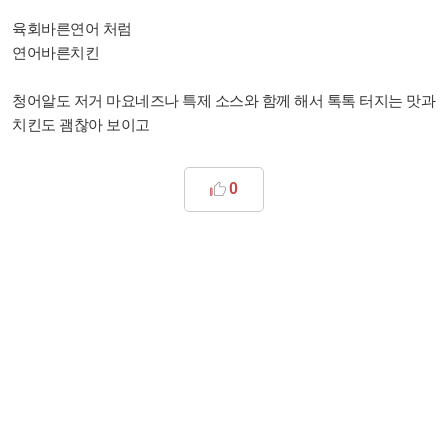
육회바른연어 처럼
연어바른치킨
청어알도 저거 마요네즈나 특제 소스와 함께 해서 톡톡 터지는 맛과
치킨도 괨찮아 보이고
0