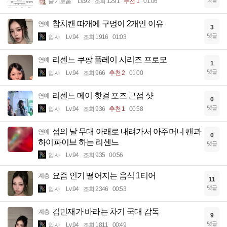
슬기로움
Lv.92
조회 1291
추천 1
01:06
참치캔 따개에 구멍이 2개인 이유
연예
3
댓글
입사
Lv.94
조회 1916
01:03
리센느 쿠팡 플레이 시리즈 프로모
연예
1
댓글
입사
Lv.94
조회 966
추천 2
01:00
리센느 메이 핫걸 포즈 근접 샷
연예
0
댓글
입사
Lv.94
조회 936
추천 1
00:58
섬의 날 무대 아래로 내려가서 아주머니 팬과
연예
0
하이파이브 하는 리센느
댓글
입사
Lv.94
조회 935
00:56
요즘 인기 떨어지는 음식 1티어
계층
11
댓글
입사
Lv.94
조회 2346
00:53
김민재가 바라는 차기 국대 감독
계층
9
댓글
입사
Lv.94
조회 1811
00:49