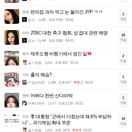
편의점 과자 먹고 눈 돌아간 JYP ㅋㅋ
연예
1
댓글
입사
Lv.94
조회 2044
00:46
JTBC 대한 축구 협회, 성 접대 관련 해명
이슈
24
댓글
입사
Lv.94
조회 2056
00:45
제주도행 비행기에서 생긴 일
유머
2
댓글
슬기로움
Lv.92
조회 922
00:43
출석 해슴?
기타
1
댓글
사실난라쿤
Lv.89
조회 547
추천 2
00:33
어쩌다 한번 산다라박
연예
1
댓글
어쩌다한번
Lv.77
조회 1239
00:31
李 대통령 "군에서 다쳤는데 왜 6% 부담하
이슈
19
나"…국가책임 확대 주문
댓글
슬기로움
Lv.92
조회 1879
추천 6
00:24