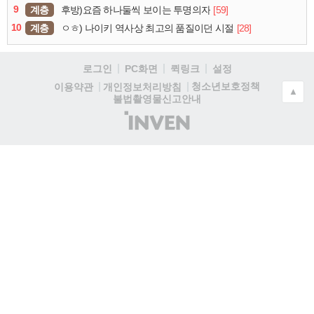
9
계층
[59]
후방)요즘 하나둘씩 보이는 투명의자
10
계층
[28]
ㅇㅎ) 나이키 역사상 최고의 품질이던 시절
로그인
PC화면
퀵링크
설정
청소년보호정책
이용약관
개인정보처리방침
▲
불법촬영물신고안내
(주)
인
벤