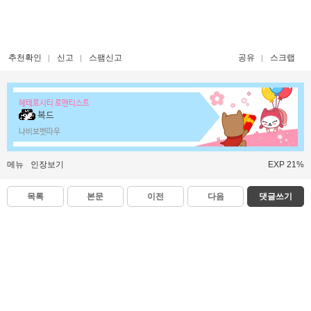
추천확인
신고
스팸신고
공유
스크랩
헤테로시티 로맨티스트
복드
나비보벳따우
메뉴
인장보기
EXP 21%
목록
본문
이전
다음
댓글쓰기