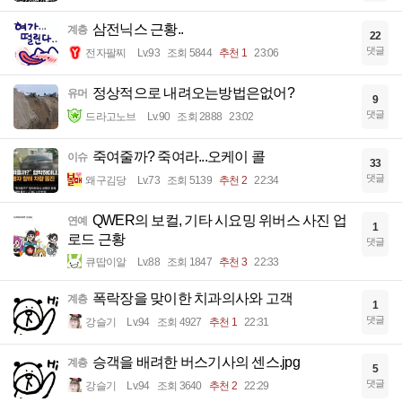
삼전닉스 근황..
계층
22
댓글
전자팔찌
Lv.93
조회 5844
추천 1
23:06
정상적으로 내려오는방법은없어?
유머
9
댓글
드라고노브
Lv.90
조회 2888
23:02
죽여줄까? 죽여라...오케이 콜
이슈
33
댓글
왜구김당
Lv.73
조회 5139
추천 2
22:34
QWER의 보컬, 기타 시요밍 위버스 사진 업
연예
1
로드 근황
댓글
큐땁이알
Lv.88
조회 1847
추천 3
22:33
폭락장을 맞이한 치과의사와 고객
계층
1
댓글
강슬기
Lv.94
조회 4927
추천 1
22:31
승객을 배려한 버스기사의 센스.jpg
계층
5
댓글
강슬기
Lv.94
조회 3640
추천 2
22:29