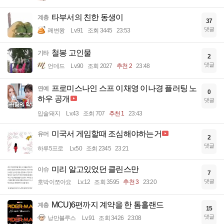
타부서의 친한 동생이
계층
37
댓글
쾌변왕
Lv.91
조회 3445
23:53
철봉 고인물
기타
2
댓글
언데드
Lv.90
조회 2027
추천 2
23:48
프로미스나인 스프 이채영 이나경 플러팅 노
연예
0
하우 공개
댓글
입술돼지
Lv.43
조회 707
추천 1
23:43
미국서 게임할때 조심해야하는거
유머
2
댓글
하루5프로
Lv.50
조회 2345
23:21
미리 알고있었던 클린스만
이슈
7
댓글
호박이쪼아요
Lv.12
조회 3595
추천 3
23:20
MCU)6편까지 계약을 한 톰홀랜드
계층
15
댓글
낭만블루스
Lv.91
조회 3426
23:08