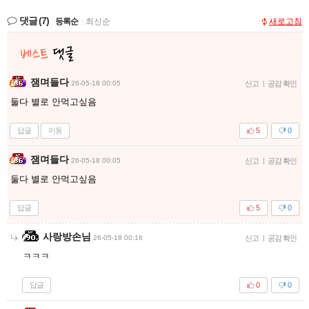
댓글
(7)
등록순
|
최신순
새로고침
잼며들다
26-05-18 00:05
신고
|
공감 확인
둘다 별로 안먹고싶음
답글
이동
5
0
잼며들다
26-05-18 00:05
신고
|
공감 확인
둘다 별로 안먹고싶음
답글
5
0
사랑방손님
26-05-18 00:16
신고
|
공감 확인
ㅋㅋㅋ
답글
0
0