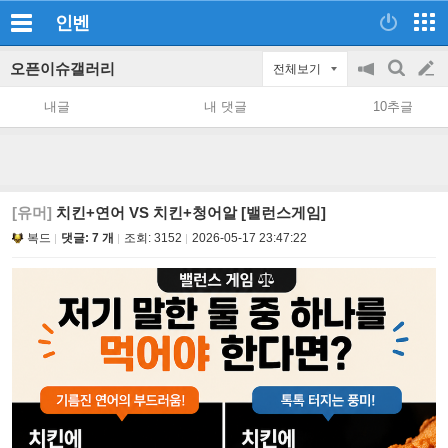
인벤
오픈이슈갤러리
전체보기
공
검
글
지
색
내글
내 댓글
10추글
on/off
쓰
기
[유머]
치킨+연어 VS 치킨+청어알 [밸런스게임]
복드
댓글: 7 개
조회:
3152
2026-05-17 23:47:22