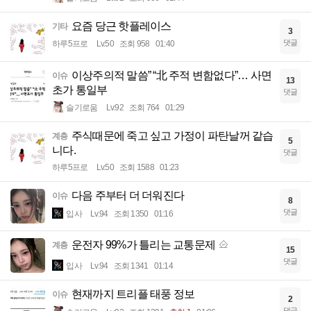
요즘 당근 핫플레이스
기타
3
댓글
하루5프로
Lv.50
조회 958
01:40
이상주의적 말씀” “北 주적 변함없다”… 사면
이슈
13
초가 통일부
댓글
슬기로움
Lv.92
조회 764
01:29
주식때문에 죽고 싶고 가정이 파탄날꺼 같습
계층
5
니다.
댓글
하루5프로
Lv.50
조회 1588
01:23
다음 주부터 더 더워진다
이슈
8
댓글
입사
Lv.94
조회 1350
01:16
운전자 99%가 틀리는 교통문제
계층
15
댓글
입사
Lv.94
조회 1341
01:14
현재까지 트리플 태풍 정보
이슈
2
댓글