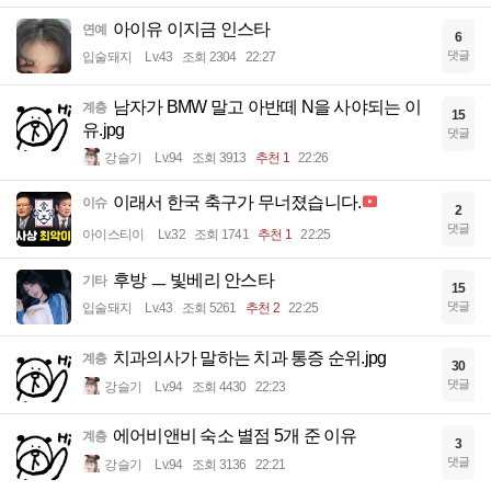
아이유 이지금 인스타
연예
6
댓글
입술돼지
Lv.43
조회 2304
22:27
남자가 BMW 말고 아반떼 N을 사야되는 이
계층
15
유.jpg
댓글
강슬기
Lv.94
조회 3913
추천 1
22:26
이래서 한국 축구가 무너졌습니다.
이슈
2
댓글
아이스티이
Lv.32
조회 1741
추천 1
22:25
후방 ㅡ 빛베리 안스타
기타
15
댓글
입술돼지
Lv.43
조회 5261
추천 2
22:25
치과의사가 말하는 치과 통증 순위.jpg
계층
30
댓글
강슬기
Lv.94
조회 4430
22:23
에어비앤비 숙소 별점 5개 준 이유
계층
3
댓글
강슬기
Lv.94
조회 3136
22:21