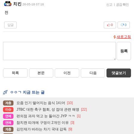
치킨
26-05-18 07:16
신고
|
공감 확인
전
답글
0
0
새로고침
등록
목록
본문
이전
다음
댓글보기
ㅇㅇㄱ 지금 뜨는 글
요즘 인기 떨어지는 음식 1티어
[10]
계층
JTBC 대한 축구 협회, 성 접대 관련 해명
[22]
이슈
편의점 과자 먹고 눈 돌아간 JYP ㅋㅋ
[1]
연예
참치캔 따개에 구멍이 2개인 이유
[3]
연예
김민재가 바라는 차기 국대 감독
[9]
계층