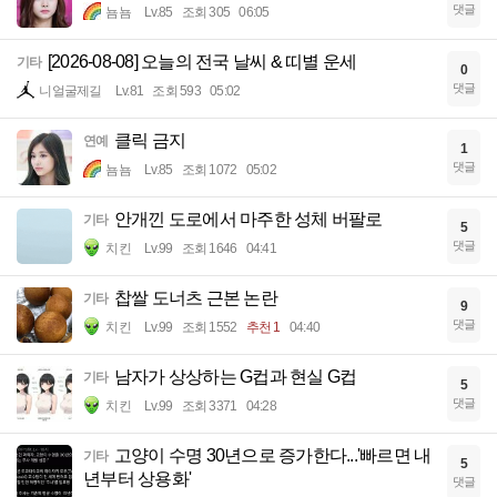
댓글
뇸뇸
Lv.85
조회 305
06:05
[2026-08-08] 오늘의 전국 날씨 & 띠별 운세
기타
0
댓글
니얼굴제길
Lv.81
조회 593
05:02
클릭 금지
연예
1
댓글
뇸뇸
Lv.85
조회 1072
05:02
안개낀 도로에서 마주한 성체 버팔로
기타
5
댓글
치킨
Lv.99
조회 1646
04:41
찹쌀 도너츠 근본 논란
기타
9
댓글
치킨
Lv.99
조회 1552
추천 1
04:40
남자가 상상하는 G컵과 현실 G컵
기타
5
댓글
치킨
Lv.99
조회 3371
04:28
고양이 수명 30년으로 증가한다...'빠르면 내
기타
5
년부터 상용화'
댓글