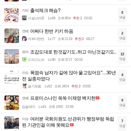
출석체크 해슴?
기타
0
댓글
사실난라쿤
Lv.89
조회 854
추천 1
00:32
어쩌다 한번 키키 하음
연예
2
댓글
어쩌다한번
Lv.77
조회 2119
추천 2
00:27
조감도대로 한것같기도..하고 아닌것같기도..
유머
12
댓글
드라고노브
Lv.90
조회 3727
00:18
폭염속 남자가 길에 앉아 울고있어요”…30년
이슈
4
전 실종자였다
댓글
슬기로움
Lv.92
조회 3454
추천 2
00:05
프로미스나인 쑥쑥 이채영 백지헌
연예
0
댓글
입술돼지
Lv.43
조회 1055
23:56
여러분 국회의원도 선관위가 행정부랑 독립
이슈
7
된 기관인걸 이해 못해요
댓글