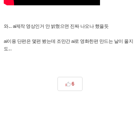
와... ai제작 영상인거 안 밝혔으면 진짜 나오나 했을듯
ai이용 단편은 몇편 봤는데 조만간 ai로 영화한편 만드는 날이 올지
도...
6