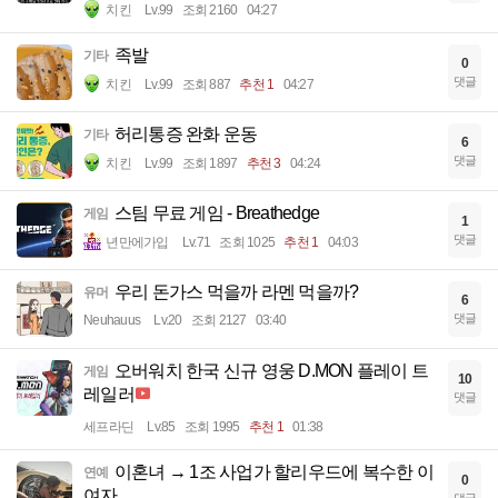
치킨
Lv.99
조회 2160
04:27
족발
기타
0
댓글
치킨
Lv.99
조회 887
추천 1
04:27
허리통증 완화 운동
기타
6
댓글
치킨
Lv.99
조회 1897
추천 3
04:24
스팀 무료 게임 - Breathedge
게임
1
댓글
년만에가입
Lv.71
조회 1025
추천 1
04:03
우리 돈가스 먹을까 라멘 먹을까?
유머
6
댓글
Neuhauus
Lv.20
조회 2127
03:40
오버워치 한국 신규 영웅 D.MON 플레이 트
게임
10
레일러
댓글
세프라딘
Lv.85
조회 1995
추천 1
01:38
이혼녀 → 1조 사업가 할리우드에 복수한 이
연예
0
여자