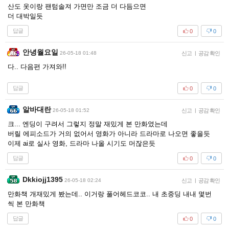
산도 옷이랑 팬텀솔져 가면만 조금 더 다듬으면
더 대박일듯
답글
0
0
안녕월요일
26-05-18 01:48
신고
|
공감 확인
다.. 다음편 가져와!!
답글
0
0
알바대란
26-05-18 01:52
신고
|
공감 확인
크... 엔딩이 구려서 그렇지 정말 재밌게 본 만화였는데
버릴 에피소드가 거의 없어서 영화가 아니라 드라마로 나오면 좋을듯
이제 ai로 실사 영화, 드라마 나올 시기도 머잖은듯
답글
0
0
Dkkiojj1395
26-05-18 02:24
신고
|
공감 확인
만화책 개재밌게 봤는데.. 이거랑 풀어헤드코코.. 내 초중딩 내내 몇번
씩 본 만화책
답글
0
0