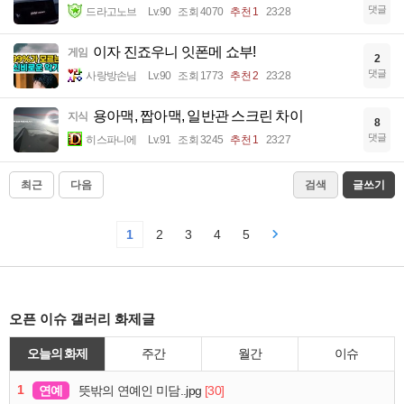
댓글
드라고노브
Lv.90
조회 4070
추천 1
23:28
이자 진죠우니 잇폰메 쇼부!
게임
2
댓글
사랑방손님
Lv.90
조회 1773
추천 2
23:28
용아맥, 짭아맥, 일반관 스크린 차이
지식
8
댓글
히스파니에
Lv.91
조회 3245
추천 1
23:27
최근
다음
검색
글쓰기
1
2
3
4
5
오픈 이슈 갤러리 화제글
오늘의 화제
주간
월간
이슈
1
연예
[30]
뜻밖의 연예인 미담..jpg