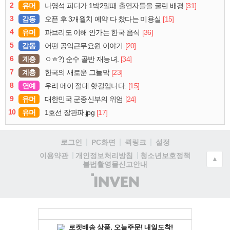
2
유머
[31]
나영석 피디가 1박2일때 출연자들을 굴린 배경
3
감동
[15]
오픈 후 3개월치 예약 다 찼다는 미용실
4
유머
[36]
파브리도 이해 안가는 한국 음식
5
감동
[20]
어떤 공익근무요원 이야기
6
계층
[34]
ㅇㅎ?) 순수 골반 재능녀.
7
계층
[23]
한국의 새로운 그늘막
8
연예
[15]
우리 메이 절대 핫걸입니다.
9
유머
[24]
대한민국 군종신부의 위엄
10
유머
[17]
1호선 장판파.jpg
로그인
PC화면
퀵링크
설정
청소년보호정책
이용약관
개인정보처리방침
▲
불법촬영물신고안내
(주)
인
벤