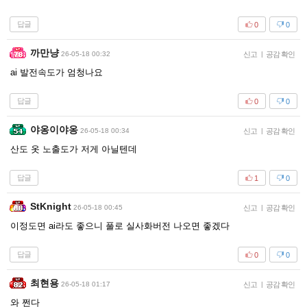
답글
0
0
까만냥
26-05-18 00:32
신고
|
공감 확인
ai 발전속도가 엄청나요
답글
0
0
야옹이야옹
26-05-18 00:34
신고
|
공감 확인
산도 옷 노출도가 저게 아닐텐데
답글
1
0
StKnight
26-05-18 00:45
신고
|
공감 확인
이정도면 ai라도 좋으니 풀로 실사화버전 나오면 좋겠다
답글
0
0
최현용
26-05-18 01:17
신고
|
공감 확인
와 쩐다