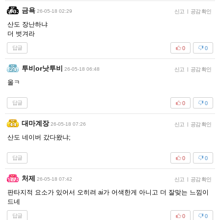
금욕
26-05-18 02:29
신고
|
공감 확인
산도 장난하냐
더 벗겨라
답글
0
0
투비or낫투비
26-05-18 06:48
신고
|
공감 확인
올ㅋ
답글
0
0
대마계장
26-05-18 07:26
신고
|
공감 확인
산도 네이버 갔다왔냐;
답글
0
0
처제
26-05-18 07:42
신고
|
공감 확인
판타지적 요소가 있어서 오히려 ai가 어색한게 아니고 더 잘맞는 느낌이
드네
답글
0
0