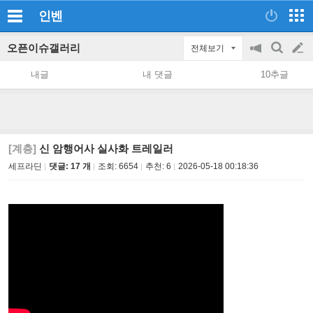
인벤
오픈이슈갤러리
전체보기
공
검
글
지
색
내글
내 댓글
10추글
on/off
쓰
기
[계층]
신 암행어사 실사화 트레일러
세프라딘
댓글: 17 개
조회:
6654
추천:
6
2026-05-18 00:18:36