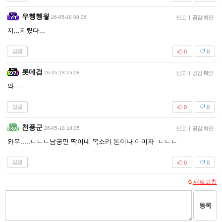
우헹헹웧
26-05-18 08:36
신고
|
공감 확인
지...지렸다...
답글
0
0
롯데검
26-05-18 15:08
신고
|
공감 확인
와....
답글
0
0
천풍군
26-05-18 18:05
신고
|
공감 확인
와우.....ㄷㄷㄷ남궁민 딱이네 목소리 톤이나 이미자 ㄷㄷㄷ
답글
0
0
새로고침
등록