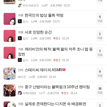
댓글
라라크로포드
Lv.87
조회 3958
01:31
한국인의 밥상 물회 먹방
계층
5
댓글
입사
Lv.94
조회 3048
01:23
서로 민망한 순간
계층
1
댓글
입사
Lv.94
조회 3393
추천 1
01:19
캐리비안의 해적: 블랙 펄의 저주 조니 뎁 등
계층
1
장씬
댓글
입사
Lv.94
조회 3240
추천 1
01:15
스테이씨 재이의 ASMR
연예
0
댓글
배수민
Lv.35
조회 667
01:14
중구 난방이라는 블랙핑크 10주년 팬미팅
연예
10
댓글
어쩌다한번
Lv.77
조회 2754
추천 1
01:14
실제로 존재한다는 디지몬 속 배경화면
계층
1