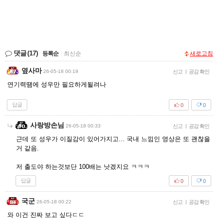
댓글
(17)
등록순
|
최신순
새로고침
옆사마
26-05-18 00:19
신고
|
공감 확인
연기력땜에 성우만 필요하게될려나
답글
0
0
사랑방손님
26-05-18 00:33
신고
|
공감 확인
근데 또 성우가 이질감이 있어가지고... 국내 느낌인 영상은 또 괜찮을
거 같음.
저 출도야 하는것보단 100배는 낫겠지요 ㅋㅋㅋ
답글
0
0
국군
26-05-18 00:22
신고
|
공감 확인
와 이건 진짜 보고 싶다ㄷㄷ