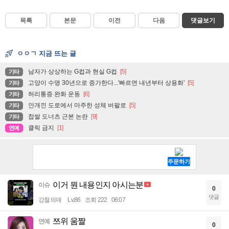
목록
본문
이전
다음
댓글보기
ㅇㅇㄱ 지금 뜨는 글
남자가 상상하는 G컵과 현실 G컵
[5]
기타
고양이 수명 30년으로 증가한다...'빠르면 내년부터 상용화'
[5]
기타
허리통증 완화 운동
[6]
기타
안개낀 도로에서 마주한 성체 버팔로
[5]
기타
찹쌀 도너츠 근본 논란
[9]
기타
클릭 금지
[1]
연예
이거 뭔 내용인지 아시는분
이슈
0
댓글
강철의매
Lv.86
조회 222
06:07
쯔위 움짤
연예
0