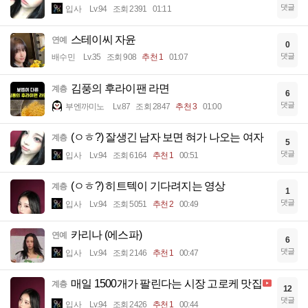
댓글
입사
Lv.94
조회 2391
01:11
스테이씨 자윤
연예
0
댓글
배수민
Lv.35
조회 908
추천 1
01:07
김풍의 후라이팬 라면
계층
6
댓글
부엔까미노
Lv.87
조회 2847
추천 3
01:00
(ㅇㅎ?) 잘생긴 남자 보면 혀가 나오는 여자
계층
5
댓글
입사
Lv.94
조회 6164
추천 1
00:51
(ㅇㅎ?) 히트텍이 기다려지는 영상
계층
1
댓글
입사
Lv.94
조회 5051
추천 2
00:49
카리나 (에스파)
연예
6
댓글
입사
Lv.94
조회 2146
추천 1
00:47
매일 1500개가 팔린다는 시장 고로케 맛집
계층
12
댓글
입사
Lv.94
조회 2426
추천 1
00:44