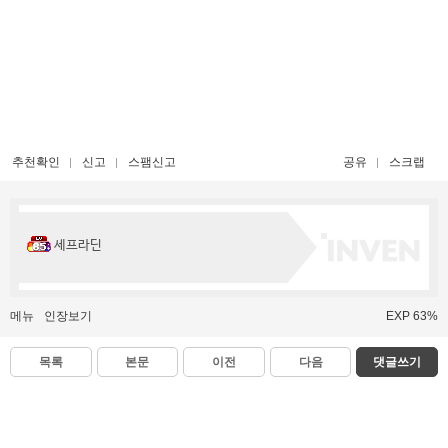
추천확인
신고
스팸신고
공유
스크랩
세프라딘
메뉴
인장보기
EXP 63%
목록
본문
이전
다음
댓글쓰기