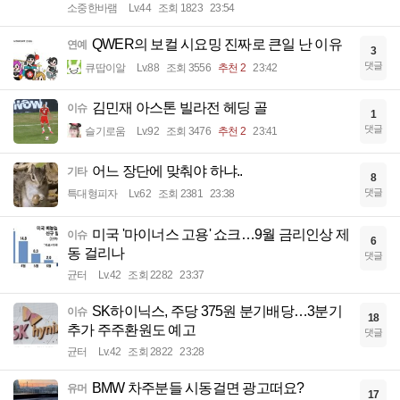
소중한바램
Lv.44
조회 1823
23:54
QWER의 보컬 시요밍 진짜로 큰일 난 이유
연예
3
댓글
큐땁이알
Lv.88
조회 3556
추천 2
23:42
김민재 아스톤 빌라전 헤딩 골
이슈
1
댓글
슬기로움
Lv.92
조회 3476
추천 2
23:41
어느 장단에 맞춰야 하냐..
기타
8
댓글
특대형피자
Lv.62
조회 2381
23:38
미국 '마이너스 고용' 쇼크…9월 금리인상 제
이슈
6
동 걸리나
댓글
균터
Lv.42
조회 2282
23:37
SK하이닉스, 주당 375원 분기배당…3분기
이슈
18
추가 주주환원도 예고
댓글
균터
Lv.42
조회 2822
23:28
BMW 차주분들 시동걸면 광고떠요?
유머
17