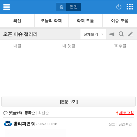
홈
웹진
최신
오늘의 화제
화제 모음
이슈 모음
오픈 이슈 갤러리
전체보기
공
검
글
지
색
내글
내 댓글
10추글
on/off
쓰
기
[본문 보기]
댓글
(6)
등록순
|
최신순
새로고침
홀리피면줘
26-05-18 00:31
신고
|
공감 확인