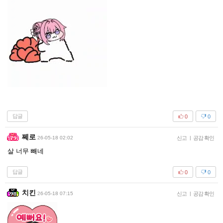
답글
0
0
쩨로
26-05-18 02:02
신고
|
공감 확인
살 너무 빼네
답글
0
0
치킨
26-05-18 07:15
신고
|
공감 확인