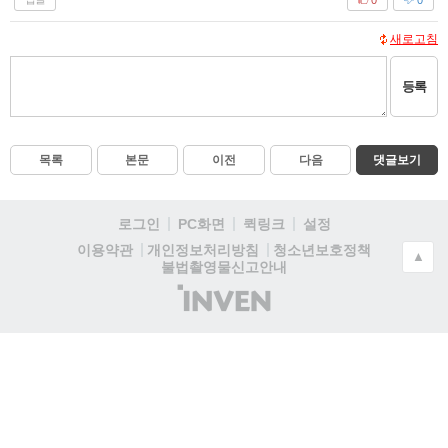
새로고침
등록
목록
본문
이전
다음
댓글보기
로그인
PC화면
퀵링크
설정
청소년보호정책
이용약관
개인정보처리방침
▲
불법촬영물신고안내
(주)
인
벤