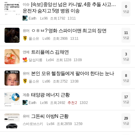
[속보] 중앙선 넘은 카니발, 4중 추돌 사고…
이슈
0
운전자 숨지고 5명 병원 이송
댓글
Earth
Lv.96
조회 1792
13:11
ㅇㅎㅂ? 영화 스파이더맨 최고의 장면
유머
11
댓글
풀소유
Lv.86
조회 2906
13:11
트리플에스 김채연
연예
3
댓글
달섭지롱
Lv.94
조회 1228
13:09
본인 모유 헬창들에게 팔아야 한다는 눈나
유머
8
댓글
풀소유
Lv.86
조회 2752
13:08
태양광 에너지 근황
계층
17
댓글
Earth
Lv.96
조회 2492
추천 2
13:02
그돈씨 아방N 근황
유머
29
댓글
스바로브스키
Lv.84
조회 2859
12:59