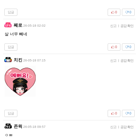
답글
0
0
쩨로
26-05-18 02:02
신고
|
공감 확인
살 너무 빼네
답글
0
0
치킨
26-05-18 07:15
신고
|
공감 확인
답글
0
0
존윅
26-05-18 09:57
신고
|
공감 확인
ㅇㅃ