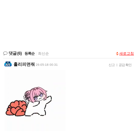
댓글
(6)
등록순
|
최신순
새로고침
홀리피면줘
26-05-18 00:31
신고
|
공감 확인