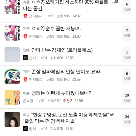
ㅇㅎ?) 쓰레기집 청소하면 90% 확률로 나온
계층
6
다는 물건.
댓글
전자팔찌
Lv.93
조회 906
14:02
ㅇㅎ?) 순수 골반 재능녀.
계층
7
댓글
전자팔찌
Lv.93
조회 961
14:00
안마 받는 김채연 (트리플에스)
연예
1
댓글
입사
Lv.94
조회 606
13:58
존잘 알파메일의 인생 난이도 요약.
유머
6
댓글
전자팔찌
Lv.93
조회 947
13:58
청래는 이런게 부러웠나보네?
이슈
10
댓글
윤석렬
Lv.65
조회 870
추천 2
13:56
"한강수영장, 문신 노출 이용객 제한을" vs
이슈
24
"출입 막는 건 명백한 차별"
댓글
입사
Lv.94
조회 875
13:54