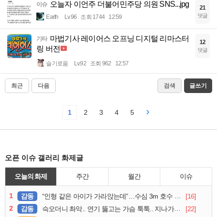
오늘자 이언주 더불어민주당 의원 SNS...jpg
이슈
21
댓글
Earth
Lv.96
조회 1744
12:59
마법기사 레이어스 오프닝 디지털 리마스터
기타
12
링 버전
댓글
슬기로움
Lv.92
조회 962
12:57
최근
다음
검색
글쓰기
1
2
3
4
5
오픈 이슈 갤러리 화제글
오늘의 화제
주간
월간
이슈
1
감동
[16]
“인형 같은 아이가 가라앉는데”…수심 3m 호수 뛰어든 60대 의인
2
감동
[22]
슥오더니 촤악.. 연기 뚫고는 가슴 툭툭.. 지나가던 아재의 정체