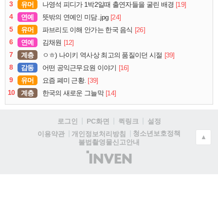
3
유머
[19]
나영석 피디가 1박2일때 출연자들을 굴린 배경
4
연예
[24]
뜻밖의 연예인 미담..jpg
5
유머
[26]
파브리도 이해 안가는 한국 음식
6
연예
[12]
김채원
7
계층
[39]
ㅇㅎ) 나이키 역사상 최고의 품질이던 시절
8
감동
[16]
어떤 공익근무요원 이야기
9
유머
[39]
요즘 폐미 근황.
10
계층
[14]
한국의 새로운 그늘막
로그인
PC화면
퀵링크
설정
청소년보호정책
이용약관
개인정보처리방침
▲
불법촬영물신고안내
(주)
인
벤