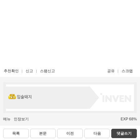
추천확인
신고
스팸신고
공유
스크랩
입술돼지
메뉴
인장보기
EXP 68%
목록
본문
이전
다음
댓글쓰기