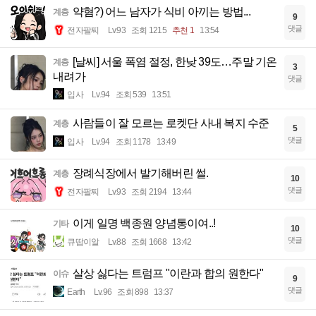
약혐?) 어느 남자가 식비 아끼는 방법...
계층
9
댓글
전자팔찌
Lv.93
조회 1215
추천 1
13:54
[날씨] 서울 폭염 절정, 한낮 39도…주말 기온
계층
3
내려가
댓글
입사
Lv.94
조회 539
13:51
사람들이 잘 모르는 로켓단 사내 복지 수준
계층
5
댓글
입사
Lv.94
조회 1178
13:49
장례식장에서 발기해버린 썰.
계층
10
댓글
전자팔찌
Lv.93
조회 2194
13:44
이게 일명 백종원 양념통이여..!
기타
10
댓글
큐땁이알
Lv.88
조회 1668
13:42
살상 싫다는 트럼프 "이란과 합의 원한다"
이슈
9
댓글
Earth
Lv.96
조회 898
13:37