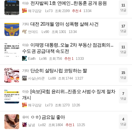
전자발찌 1호 연예인...한동훈 공개 응원
이슈
11
댓글
왜구김당
Lv.73
조회 2199
추천 4
13:34
대전 20개월 영아 성폭행 살해 사건
기타
17
댓글
언데드
Lv.90
조회 1301
13:34
이재명 대통령, 오늘 2차 부동산 점검회의...
이슈
11
수도권 공급대책 속도전
댓글
Earth
Lv.96
조회 756
추천 1
13:33
단순히 설탕시럽 코팅하는 짤
기타
15
댓글
사실난라쿤
Lv.89
조회 1744
13:27
[속보]국힘 윤리위...진종오 서범수 징계 절차
이슈
7
개시
댓글
왜구김당
Lv.73
조회 1270
13:26
ㅇㅎ) 금요일 좋아
유머
4
댓글
닐냄
Lv.82
조회 1804
추천 1
13:25