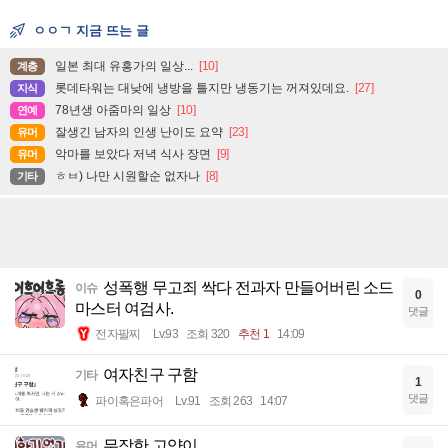
ㅇㅇㄱ 지금 뜨는 글
일본 최대 유흥가의 일상...
[10]
계층
롯데타워는 대낮에 냉방을 틀지만 냉동기는 꺼져있데요.
[27]
지식
78년생 아줌마의 일상
[10]
연예
잘생긴 남자의 인생 난이도 요약
[23]
유머
악마를 보았다 저녁 식사 장면
[9]
유머
ㅎㅂ) 나만 시원할순 없자나
[8]
기타
성폭행 무고죄 싹다 전과자 만들어버린 소드
이슈
0
마스터 여검사.
댓글
전자팔찌
Lv.93
조회 320
추천 1
14:09
여자친구 구함
기타
1
댓글
파이혹은파어
Lv.91
조회 263
14:07
무장한 고양이
유머