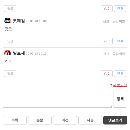
답글
0
0
롯데검
26-05-18 15:08
신고
|
공감 확인
굿굿
답글
0
0
빛로제
26-05-18 19:13
신고
|
공감 확인
ㅇㅃ
답글
0
0
새로고침
등록
목록
본문
이전
다음
댓글보기