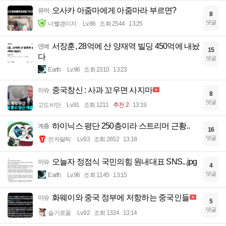
오사카 아줌마에게 아줌마라 부르면?
유머
8
댓글
너빨갱이지
Lv.86
조회 2544
13:25
서장훈, 28억에 산 양재역 빌딩 450억에 내놨
연예
15
다
댓글
Earth
Lv.96
조회 2310
13:23
중국창신 : 사과 꼬우면 사지마
이슈
8
댓글
고도비만
Lv.91
조회 1211
추천 2
13:19
하이닉스 평단 250층이라 스트리머 근황..
계층
16
댓글
전자팔찌
Lv.93
조회 2652
13:18
오늘자 정점식 국민의힘 원내대표 SNS...jpg
이슈
4
댓글
Earth
Lv.96
조회 1145
13:15
화웨이와 중국 정부에 저항하는 중국인들
이슈
5
댓글
슬기로움
Lv.92
조회 1334
13:14