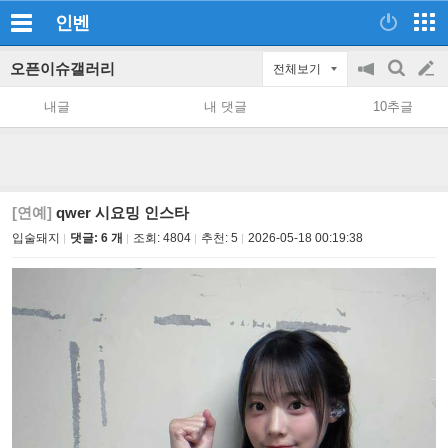
인벤
오픈이슈갤러리
전체보기
공
검
글
지
색
내글
내 댓글
10추글
on/off
쓰
기
[연예]
qwer 시요밍 인스타
입술돼지
댓글: 6 개
조회:
4804
추천:
5
2026-05-18 00:19:38