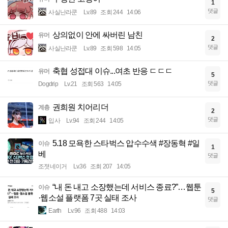
1
댓글
사실난라쿤
Lv.89
조회 244
14:06
상의없이 안에 싸버린 남친
유머
2
댓글
사실난라쿤
Lv.89
조회 598
14:05
축협 성접대 이슈...여초 반응 ㄷㄷㄷ
유머
5
댓글
Dogdrip
Lv.21
조회 563
14:05
권희원 치어리더
계층
2
댓글
입사
Lv.94
조회 244
14:05
5.18 모욕한 스타벅스 압수수색 #장동혁 #일
이슈
1
베
댓글
조졋네이거
Lv.36
조회 207
14:05
“내 돈 내고 소장했는데 서비스 종료?”…웹툰
이슈
5
·웹소설 플랫폼 7곳 실태 조사
댓글
Earth
Lv.96
조회 488
14:03