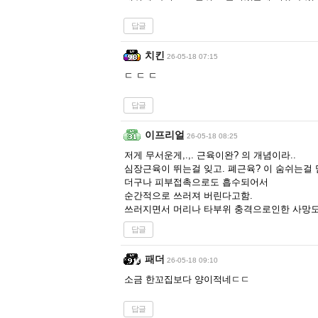
답글
치킨
26-05-18 07:15
ㄷ ㄷ ㄷ
답글
이프리얼
26-05-18 08:25
저게 무서운게,.,. 근육이완? 의 개념이라..
심장근육이 뛰는걸 잊고. 폐근육? 이 숨쉬는걸 
더구나 피부접촉으로도 흡수되어서
순간적으로 쓰러져 버린다고함.
쓰러지면서 머리나 타부위 충격으로인한 사망도
답글
패더
26-05-18 09:10
소금 한꼬집보다 양이적네ㄷㄷ
답글