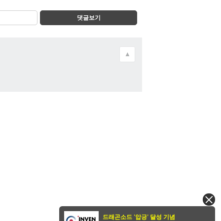
댓글보기
▲
드래곤소드 '압긍' 달성 기념