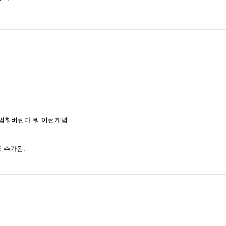
멈춰버린다 뭐 이런개념..
 추가됨.