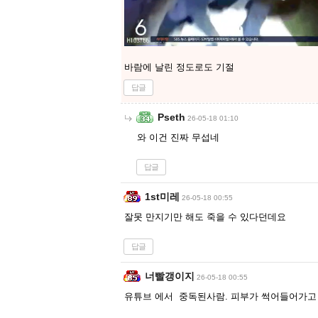
바람에 날린 정도로도 기절
답글
Pseth
26-05-18 01:10
와 이건 진짜 무섭네
답글
1st미레
26-05-18 00:55
잘못 만지기만 해도 죽을 수 있다던데요
답글
너빨갱이지
26-05-18 00:55
유튜브 에서 중독된사람. 피부가 썩어들어가고