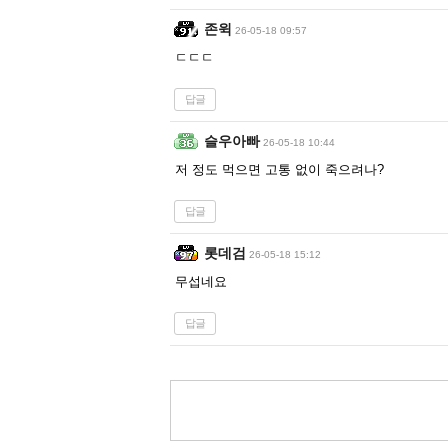
존윅
26-05-18 09:57
ㄷㄷㄷ
답글
슬우아빠
26-05-18 10:44
저 정도 먹으면 고통 없이 죽으려나?
답글
롯데검
26-05-18 15:12
무섭네요
답글