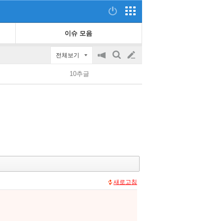
이슈 모음
전체보기
공
검
글
지
색
10추글
on/off
쓰
기
새로고침