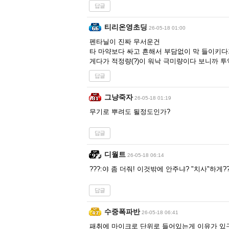
답글
티리온영초딩
26-05-18 01:00
펜타닐이 진짜 무서운건
타 마약보다 싸고 흔해서 부담없이 막 들이키다
게다가 적정량(?)이 워낙 극미량이다 보니까 
답글
그냥죽자
26-05-18 01:19
무기로 뿌려도 될정도인가?
답글
디월트
26-05-18 06:14
???:야 좀 더줘! 이것밖에 안주냐? "치사"하게?
답글
수중폭파반
26-05-18 06:41
패취에 마이크로 단위로 들어있는게 이유가 있