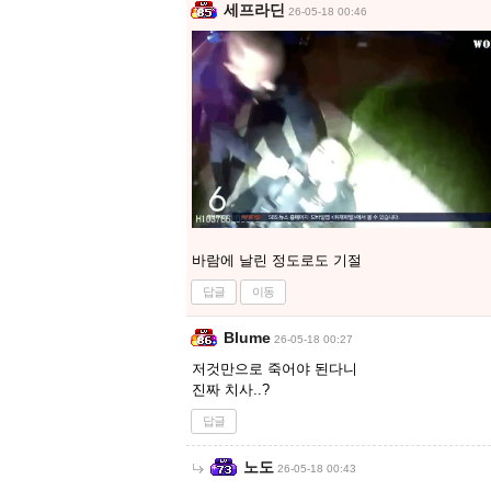
세프라딘
26-05-18 00:46
바람에 날린 정도로도 기절
답글
이동
Blume
26-05-18 00:27
저것만으로 죽어야 된다니
진짜 치사..?
답글
노도
26-05-18 00:43