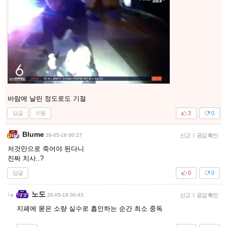
바람에 날린 정도로도 기절
답글
이동
3
0
Blume
26-05-18 00:27
신고
|
공감 확인
저것만으로 죽어야 된다니
진짜 치사..?
답글
0
0
노도
26-05-18 00:43
신고
|
공감 확인
지폐에 묻은 소량 실수로 흡인하는 순간 최소 중독