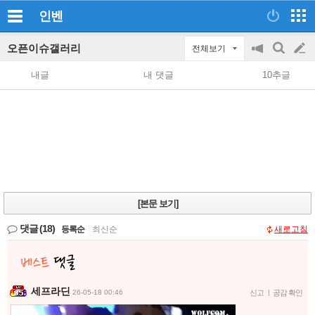
인벤
오픈이슈갤러리
전체보기
공
검
글
지
색
내글
내 댓글
10추글
on/off
쓰
기
[본문 보기]
댓글
(18)
등록순
|
최신순
새로고침
세프라딘
26-05-18 00:46
신고
|
공감 확인