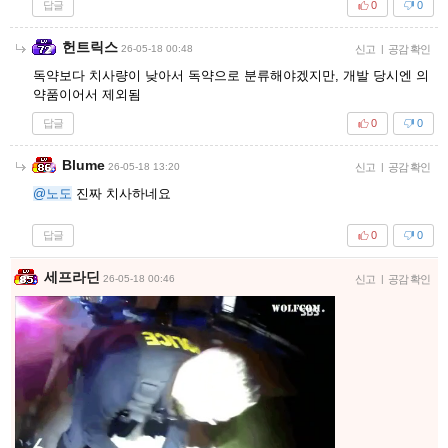
답글
0
0
헌트릭스
26-05-18 00:48
신고
|
공감 확인
독약보다 치사량이 낮아서 독약으로 분류해야겠지만, 개발 당시엔 의
약품이어서 제외됨
답글
0
0
Blume
26-05-18 13:20
신고
|
공감 확인
@노도
진짜 치사하네요
답글
0
0
세프라딘
26-05-18 00:46
신고
|
공감 확인