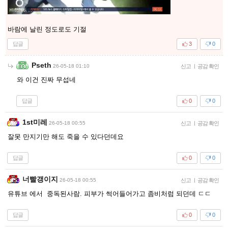
바람에 날린 정도로도 기절
답글
3
0
Pseth
26-05-18 01:10
신고
|
공감 확인
와 이건 진짜 무섭네
답글
0
0
1st미레
26-05-18 00:55
신고
|
공감 확인
잘못 만지기만 해도 죽을 수 있다던데요
답글
0
0
너빨갱이지
26-05-18 00:55
신고
|
공감 확인
유튜브 에서 중독된사람. 피부가 썩어들어가고 좀비처럼 되던데 ㄷㄷ
답글
0
0