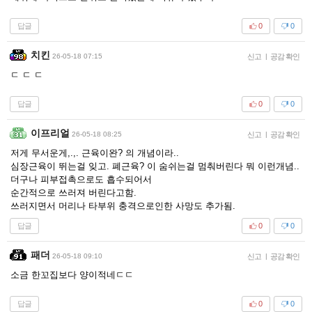
답글
0
0
치킨
26-05-18 07:15
신고
|
공감 확인
ㄷ ㄷ ㄷ
답글
0
0
이프리얼
26-05-18 08:25
신고
|
공감 확인
저게 무서운게,.,. 근육이완? 의 개념이라..
심장근육이 뛰는걸 잊고. 폐근육? 이 숨쉬는걸 멈춰버린다 뭐 이런개념..
더구나 피부접촉으로도 흡수되어서
순간적으로 쓰러져 버린다고함.
쓰러지면서 머리나 타부위 충격으로인한 사망도 추가됨.
답글
0
0
패더
26-05-18 09:10
신고
|
공감 확인
소금 한꼬집보다 양이적네ㄷㄷ
답글
0
0