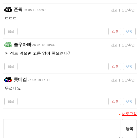
존윅
26-05-18 09:57
신고
|
공감 확인
ㄷㄷㄷ
답글
0
0
슬우아빠
26-05-18 10:44
신고
|
공감 확인
저 정도 먹으면 고통 없이 죽으려나?
답글
0
0
롯데검
26-05-18 15:12
신고
|
공감 확인
무섭네요
답글
0
0
새로고침
등록