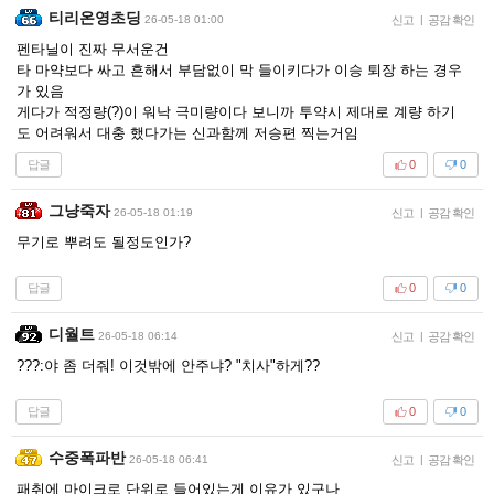
티리온영초딩
26-05-18 01:00
신고
|
공감 확인
펜타닐이 진짜 무서운건
타 마약보다 싸고 흔해서 부담없이 막 들이키다가 이승 퇴장 하는 경우
가 있음
게다가 적정량(?)이 워낙 극미량이다 보니까 투약시 제대로 계량 하기
도 어려워서 대충 했다가는 신과함께 저승편 찍는거임
답글
0
0
그냥죽자
26-05-18 01:19
신고
|
공감 확인
무기로 뿌려도 될정도인가?
답글
0
0
디월트
26-05-18 06:14
신고
|
공감 확인
???:야 좀 더줘! 이것밖에 안주냐? "치사"하게??
답글
0
0
수중폭파반
26-05-18 06:41
신고
|
공감 확인
패취에 마이크로 단위로 들어있는게 이유가 있구나