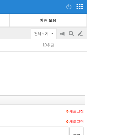
이슈 모음
전체보기
공
검
글
지
색
10추글
on/off
쓰
기
새로고침
새로고침