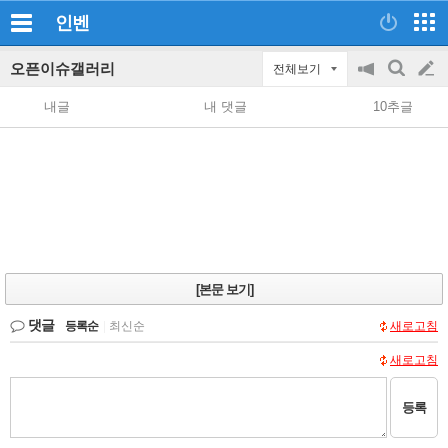
인벤
오픈이슈갤러리
전체보기
공
검
글
지
색
내글
내 댓글
10추글
on/off
쓰
기
[본문 보기]
댓글
등록순
|
최신순
새로고침
새로고침
등록