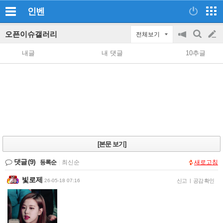
인벤
오픈이슈갤러리
전체보기
공
검
글
지
색
내글
내 댓글
10추글
on/off
쓰
기
[본문 보기]
댓글
(9)
등록순
|
최신순
새로고침
빛로제
26-05-18 07:16
신고
|
공감 확인