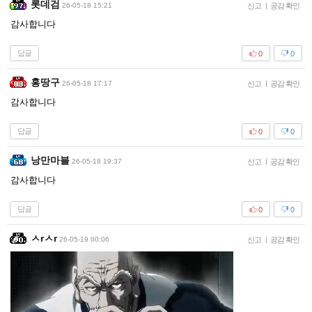
롯데검
26-05-18 15:21
신고
|
공감 확인
감사합니다
답글
0
0
홍땅구
26-05-18 17:17
신고
|
공감 확인
감사합니다
답글
0
0
낭만마블
26-05-18 19:37
신고
|
공감 확인
감사합니다
답글
0
0
ㅅrㅅr
26-05-19 00:06
신고
|
공감 확인