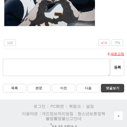
답글
0
0
새로고침
등록
목록
본문
이전
다음
댓글보기
로그인
PC화면
퀵링크
설정
청소년보호정책
이용약관
개인정보처리방침
▲
불법촬영물신고안내
(주)