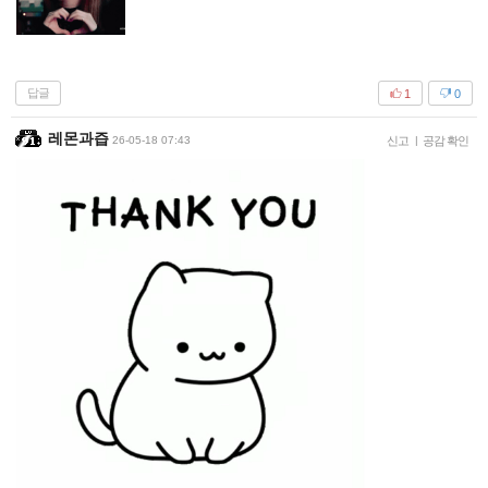
답글
1
0
레몬과즙
26-05-18 07:43
신고
|
공감 확인