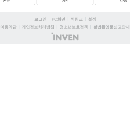
본문
이전
다음
로그인
PC화면
퀵링크
설정
이용약관
개인정보처리방침
청소년보호정책
불법촬영물신고안내
(주)
인
벤