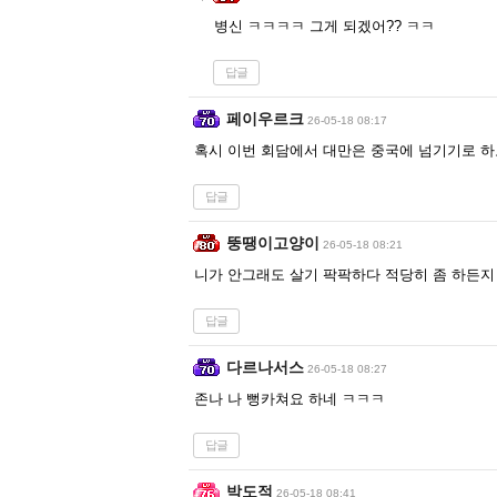
병신 ㅋㅋㅋㅋ 그게 되겠어?? ㅋㅋ
답글
페이우르크
26-05-18 08:17
혹시 이번 회담에서 대만은 중국에 넘기기로 하
답글
뚱땡이고양이
26-05-18 08:21
니가 안그래도 살기 팍팍하다 적당히 좀 하든지
답글
다르나서스
26-05-18 08:27
존나 나 뻥카쳐요 하네 ㅋㅋㅋ
답글
박도적
26-05-18 08:41