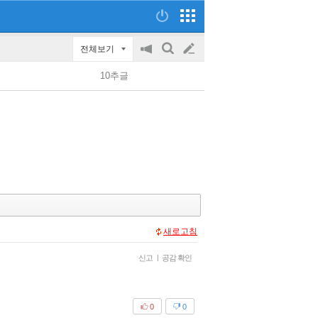
전체보기
공
검
글
지
색
10추글
on/off
쓰
기
새로고침
신고
|
공감 확인
0
0