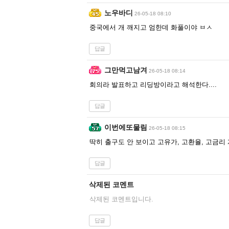
노우바디
26-05-18 08:10
중국에서 개 깨지고 엄한데 화풀이야 ㅂㅅ
답글
그만먹고남겨
26-05-18 08:14
회의라 발표하고 리딩방이라고 해석한다....
답글
이번에또물림
26-05-18 08:15
딱히 출구도 안 보이고 고유가, 고환율, 고금리 
답글
삭제된 코멘트
삭제된 코멘트입니다.
답글