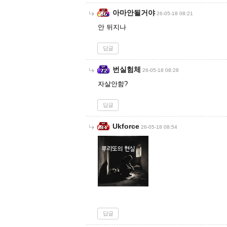
아마안될거야
26-05-18 08:21
안 뒤지나
답글
번실험체
26-05-18 08:28
자살안함?
답글
Ukforce
26-05-18 08:54
답글