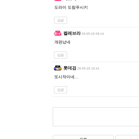
도라이 도람푸시키
답글
켈레브라
26-05-18 09:14
개판났네
답글
롯데검
26-05-18 15:41
또시작이네...
답글