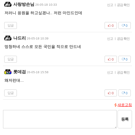
사랑방손님
26-05-18 10:33
신고
|
공감 확인
저러니 응원을 하고싶겠나.. 저런 마인드인데
답글
0
0
나드리
26-05-18 10:39
신고
|
공감 확인
멍청하네 스스로 모든 국민을 적으로 만드네
답글
0
0
롯데검
26-05-18 15:58
신고
|
공감 확인
왜저런대...
답글
0
0
새로고침
등록