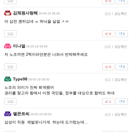
답글
0
0
김채원사랑해
26-05-18 08:49
신고
|
공감 확인
아 삼전 괜히샀네 ㅠ 하닉을 살걸 ㅅㅂ
답글
0
0
미나얼
26-05-18 08:49
신고
|
공감 확인
자 노조까면 2찍이라던분은 나와서 반박해주세요
답글
0
0
Type98
26-05-18 08:50
신고
|
공감 확인
노조의 의미가 진짜 퇴색됐어
권리를 찾고자 함에서 이젠 국민들, 정부를 대상으로 협박도 하네
답글
1
0
델몬트씨
26-05-18 08:52
신고
|
공감 확인
삼성이 직원 제발로나가게 하는데 도가텄는데...