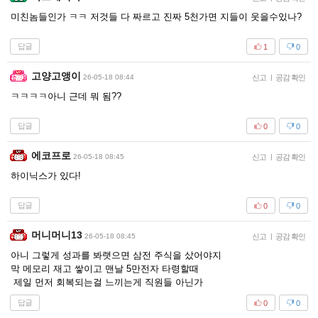
미친놈들인가 ㅋㅋ 저것들 다 짜르고 진짜 5천가면 지들이 웃을수있나?
답글
1
0
고양고앵이
26-05-18 08:44
신고
|
공감 확인
ㅋㅋㅋㅋ아니 근데 뭐 됨??
답글
0
0
에코프로
26-05-18 08:45
신고
|
공감 확인
하이닉스가 있다!
답글
0
0
머니머니13
26-05-18 08:45
신고
|
공감 확인
아니 그렇게 성과를 봐랫으면 삼전 주식을 샀어야지
막 메모리 재고 쌓이고 맨날 5만전자 타령할때
제일 먼저 회복되는걸 느끼는게 직원들 아닌가
답글
0
0