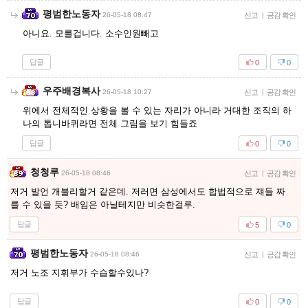
평범한노동자
26-05-18 08:47
신고
|
공감 확인
아니요. 모를겁니다. 소수인원빼고
답글
0
0
우주배경복사
26-05-18 10:27
신고
|
공감 확인
위에서 전체적인 상황을 볼 수 있는 자리가 아니라 거대한 조직의 하
나의 톱니바퀴라면 전체 그림을 보기 힘들죠
답글
0
0
청청루
26-05-18 08:46
신고
|
공감 확인
저거 발언 개불리할거 같은데. 저러면 삼성에서도 합법적으로 쟤들 짜
를 수 있을 듯? 배임은 아닐테지만 비슷한걸루.
답글
5
0
평범한노동자
26-05-18 08:46
신고
|
공감 확인
저거 노조 지휘부가 수습할수있나?
답글
0
0