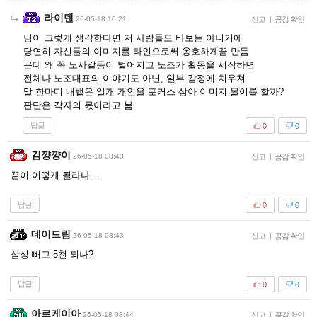
라이덴
26-05-18 10:21
신고
|
공감 확인
님이 그렇게 생각한다면 저 사람들도 바보는 아니기에
당연히 자신들의 이미지를 타인으로써 옹호하게끔 만듬
근데 왜 꼭 노사갈등이 벌어지고 노조가 활동을 시작하면
전체나 노조대표의 이야기도 아닌, 일부 감정에 치우쳐
말 한마디 내뱉은 일개 개인을 포커스 삼아 이미지 몰이를 할까?
판단은 각자의 몫이라고 봄
답글
0
0
김꺙꺙이
26-05-18 08:43
신고
|
공감 확인
끝이 어떻게 될라나...
답글
0
0
데이드림
26-05-18 08:43
신고
|
공감 확인
삼성 빼고 5천 되나?
답글
0
0
아르케이아
26-05-18 08:44
신고
|
공감 확인