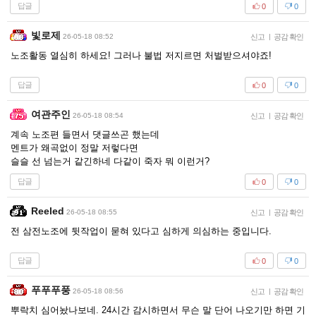
답글
0
0
빛로제
26-05-18 08:52
신고
|
공감 확인
노조활동 열심히 하세요! 그러나 불법 저지르면 처벌받으셔야죠!
답글
0
0
여관주인
26-05-18 08:54
신고
|
공감 확인
계속 노조편 들면서 댓글쓰곤 했는데
멘트가 왜곡없이 정말 저렇다면
슬슬 선 넘는거 같긴하네 다같이 죽자 뭐 이런거?
답글
0
0
Reeled
26-05-18 08:55
신고
|
공감 확인
전 삼전노조에 뒷작업이 묻혀 있다고 심하게 의심하는 중입니다.
답글
0
0
푸푸푸풍
26-05-18 08:56
신고
|
공감 확인
뿌락치 심어놨나보네. 24시간 감시하면서 무슨 말 단어 나오기만 하면 기