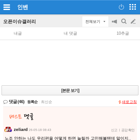
인벤
오픈이슈갤러리
전체보기
공
검
글
지
색
내글
내 댓글
10추글
on/off
쓰
기
[본문 보기]
댓글
(46)
등록순
|
최신순
새로고침
zeliard
26-05-18 08:43
신고
|
공감 확인
노조 안하는 나도 우리편을 어떻게 하면 늘릴까 고민해볼텐데 말이지..