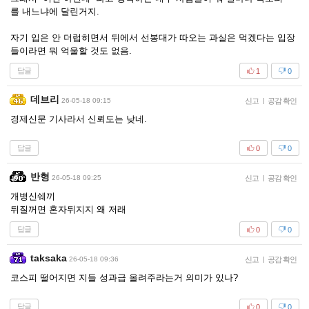
를 내느냐에 달린거지.
자기 입은 안 더럽히면서 뒤에서 선봉대가 따오는 과실은 먹겠다는 입장
들이라면 뭐 억울할 것도 없음.
답글
1
0
데브리
26-05-18 09:15
신고
|
공감 확인
경제신문 기사라서 신뢰도는 낮네.
답글
0
0
반형
26-05-18 09:25
신고
|
공감 확인
개병신쉐끼
뒤질꺼면 혼자뒤지지 왜 저래
답글
0
0
taksaka
26-05-18 09:36
신고
|
공감 확인
코스피 떨어지면 지들 성과급 올려주라는거 의미가 있나?
답글
0
0