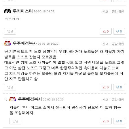
루키마스터
26-05-18 09:52
신고
|
공감 확인
ㅋㅋㅋㅋ
답글
0
0
우주배경복사
26-05-18 10:29
신고
|
공감 확인
난 기본적으로 친 노조 성향인데 우리나라 거대 노조들은 왜 저렇게 자기
발목을 스스로 잡는지 모르겠음
대표적인 깡패 노조 새끼들이야 말할 것도 없고 작년 네오플 노조도 그렇
고 이번 삼전 노조도 그렇고 너무 한탕주의적인 속마음이 대놓고 보이
고 치킨게임을 하려는 모습만 보임 자기들 아군을 늘려도 모자를판에 적
만 자꾸 만들려고 함
답글
0
0
우주배경복사
26-05-18 10:30
신고
|
공감 확인
지들이 ㅈㄴ 어그로 끌어서 전국민적 관심사가 됬으면 더 말과 행동
을 조심해야지
답글
0
0