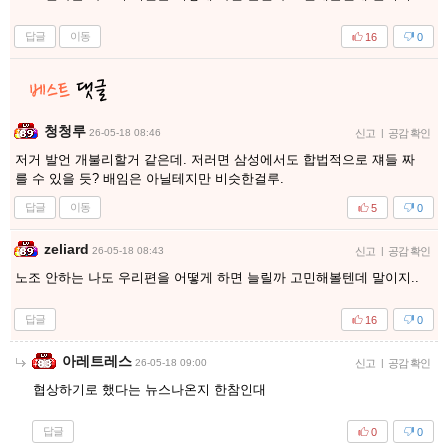
답글
이동
16
0
청청루
26-05-18 08:46
신고
|
공감 확인
저거 발언 개불리할거 같은데. 저러면 삼성에서도 합법적으로 쟤들 짜
를 수 있을 듯? 배임은 아닐테지만 비슷한걸루.
답글
이동
5
0
zeliard
26-05-18 08:43
신고
|
공감 확인
노조 안하는 나도 우리편을 어떻게 하면 늘릴까 고민해볼텐데 말이지..
답글
16
0
아레트레스
26-05-18 09:00
신고
|
공감 확인
협상하기로 했다는 뉴스나온지 한참인대
답글
0
0