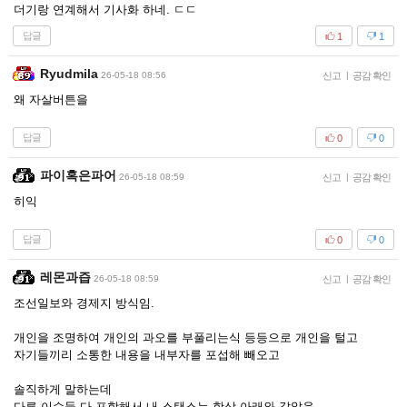
더기랑 연계해서 기사화 하네. ㄷㄷ
답글
1
1
Ryudmila
26-05-18 08:56
신고
|
공감 확인
왜 자살버튼을
답글
0
0
파이혹은파어
26-05-18 08:59
신고
|
공감 확인
히익
답글
0
0
레몬과즙
26-05-18 08:59
신고
|
공감 확인
조선일보와 경제지 방식임.
개인을 조명하여 개인의 과오를 부풀리는식 등등으로 개인을 털고
자기들끼리 소통한 내용을 내부자를 포섭해 빼오고
솔직하게 말하는데
다른 이슈들 다 포함해서 내 스탠스는 항상 아래와 같았음.