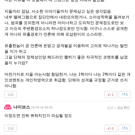
지들끼리 잡담, 사소한 이야기들까지 문제삼고 싶은 생각없음.
내부 텔레그램으로 집단안에서 내란모의한거나, 소아성착취물 돌려보거
나, 범죄를 모의한게 아니라면 마이너하고 도의적인 문제정도로만 보
고 이슈외 주변환경요소의 하나정도로만 인식함. 더구나 스스로 공개한
게 아니라 유출경로가 언론에 의해 포섭된이의 소스라면..
유출한놈이 곧 언론에 돈받고 공개될걸 이용하여 고의로 막나가는 발언
을 지가 하고
그걸 단체의 정체성인양 헤드라인 뽑히기 좋은 자극적인 코멘트를 남겼
을지 누가암?
마찬가지로 지들 아는사람 험담한거, 나는 1찍이다 나는 2찍이다 같은 개
인코멘트는 개인적영역으로 취급함. 단체의 성격을 규정할 근거로 쓰지
아니함.
답글
1
0
나이브스
26-05-18 09:00
신고
|
공감 확인
이정도면 진짜 쁘락치인가 의심될 정도
답글
0
0