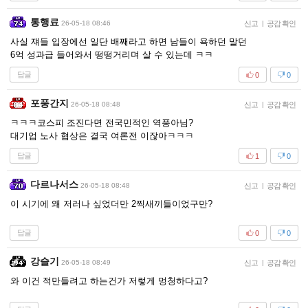
통행료
26-05-18 08:46
신고
|
공감 확인
사실 쟤들 입장에선 일단 배째라고 하면 남들이 욕하던 말던
6억 성과급 들어와서 떵떵거리며 살 수 있는데 ㅋㅋ
답글
0
0
포풍간지
26-05-18 08:48
신고
|
공감 확인
ㅋㅋㅋ코스피 조진다면 전국민적인 역풍아님?
대기업 노사 협상은 결국 여론전 이잖아ㅋㅋㅋ
답글
1
0
다르나서스
26-05-18 08:48
신고
|
공감 확인
이 시기에 왜 저러나 싶었더만 2찍새끼들이었구만?
답글
0
0
강슬기
26-05-18 08:49
신고
|
공감 확인
와 이건 적만들려고 하는건가 저렇게 멍청하다고?