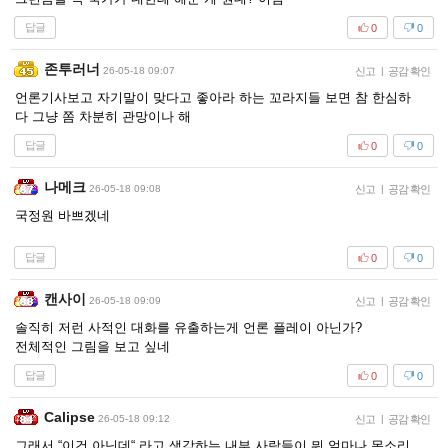
답글
0
0
존투러너
26-05-18 09:07
신고
|
공감 확인
언론기사보고 자기말이 맞다고 좋아라 하는 꼬라지들 보면 참 한심하
다 그냥 쫌 차분히 관망이나 해
답글
0
0
나메크
26-05-18 09:08
신고
|
공감 확인
국정원 바쁘겠네
답글
0
0
캔사이
26-05-18 09:09
신고
|
공감 확인
솔직히 저런 사적인 대화를 유출하는게 언론 플레이 아닌가?
전체적인 그림을 보고 싶네
답글
0
0
Calipse
26-05-18 09:12
신고
|
공감 확인
그래서 “이건 아닌데“ 라고 생각하는 내부 사람들이 뭐 얼마나 목소리