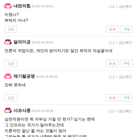
내란의힘
26-05-18 09:01
신고
|
공감 확인
미쳤나?
쁘락치 아녀?
답글
0
0
달의미궁
26-05-18 09:01
신고
|
공감 확인
언론의 작업이든, 개인의 받아치기든 일단 최악의 자살골이네
답글
0
0
제기랄공명
26-05-18 09:02
신고
|
공감 확인
진짜 못하네
답글
0
0
샤코샤콩
26-05-18 09:05
신고
|
공감 확인
삼전직원이면 뭐 자부심 가질 만 한가? 싶기는 한데
그 인프라는 국가가 밀어주는건데
지혼자만 잘난 줄 아는 것들이 많아
그런놈들 특 국가가 내한테 해준 게 뭔데? 이럼