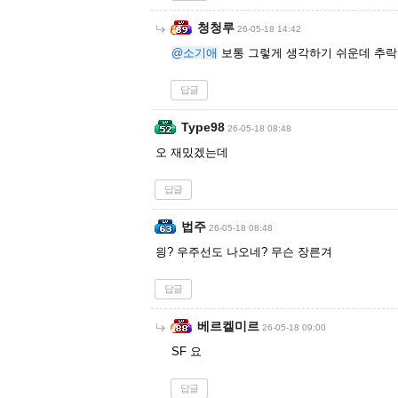
청청루
26-05-18 14:42
@소기애
보통 그렇게 생각하기 쉬운데 추락
답글
Type98
26-05-18 08:48
오 재밌겠는데
답글
법주
26-05-18 08:48
읭? 우주선도 나오네? 무슨 장른겨
답글
베르켈미르
26-05-18 09:00
SF 요
답글