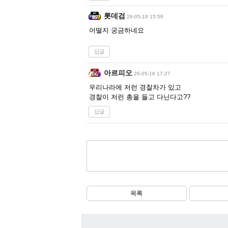
롯데검
26-05-18 15:58
어떨지 궁금하네요
답글
아르피오
26-05-18 17:27
우리나라에 저런 경찰차가 있고
경찰이 저런 총을 들고 다닌다고??
답글
목록