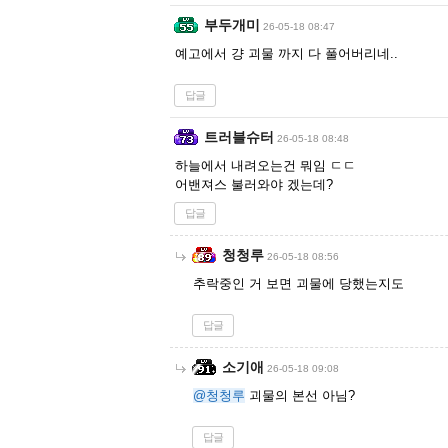
부두개미
26-05-18 08:47
예고에서 걍 괴물 까지 다 풀어버리네..
답글
트러블슈터
26-05-18 08:48
하늘에서 내려오는건 뭐임 ㄷㄷ
어밴져스 불러와야 겠는데?
답글
청청루
26-05-18 08:56
추락중인 거 보면 괴물에 당했는지도
답글
소기애
26-05-18 09:08
@청청루
괴물의 본선 아님?
답글