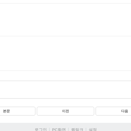
본문
이전
다음
로그인
PC화면
퀵링크
설정