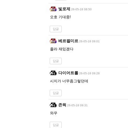
빛로제
26-05-18 08:50
오호 기대중!
답글
베르켈미르
26-05-18 09:01
졸라 재밌겠다
답글
다이어트롤
26-05-18 09:28
시지가 너무좀그렇던데
답글
존윅
26-05-18 09:31
와우
답글