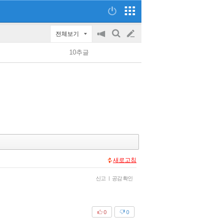
전체보기
공
검
글
지
색
10추글
on/off
쓰
기
새로고침
신고
|
공감 확인
0
0