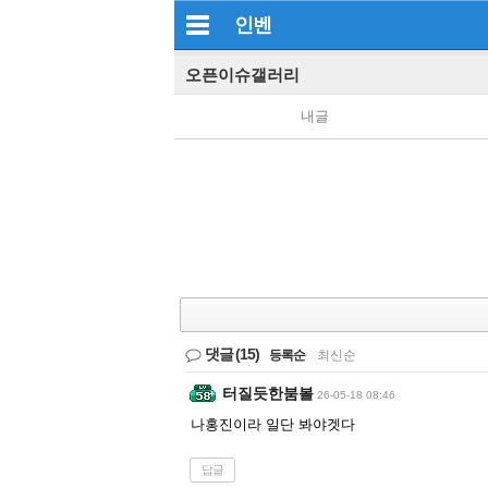
인벤
오픈이슈갤러리
내글
댓글
(15)
등록순
|
최신순
터질듯한붐볼
26-05-18 08:46
나홍진이라 일단 봐야겟다
답글