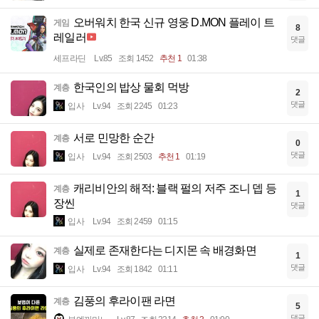
오버워치 한국 신규 영웅 D.MON 플레이 트
게임
8
레일러
댓글
세프라딘
Lv.85
조회 1452
추천 1
01:38
한국인의 밥상 물회 먹방
계층
2
댓글
입사
Lv.94
조회 2245
01:23
서로 민망한 순간
계층
0
댓글
입사
Lv.94
조회 2503
추천 1
01:19
캐리비안의 해적: 블랙 펄의 저주 조니 뎁 등
계층
1
장씬
댓글
입사
Lv.94
조회 2459
01:15
실제로 존재한다는 디지몬 속 배경화면
계층
1
댓글
입사
Lv.94
조회 1842
01:11
김풍의 후라이팬 라면
계층
5
댓글