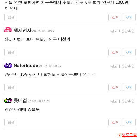
서울 인천 포함하면 저목록에서 수도권 상위 8곳 합계 인구가 1800만
이 넘네
답글
0
0
엘지전자
26-05-18 10:07
신고
|
공감 확인
와.. 이렇게 보니 수도권 인구 미쳤넹
답글
0
0
Nofortitude
26-05-18 10:27
신고
|
공감 확인
7위부터 15위까지 다 합해도 서울인구보다 적네 ㅋ
답글
0
0
롯데검
26-05-18 15:59
신고
|
공감 확인
한참 아래에 있을듯
답글
0
0
새로고침