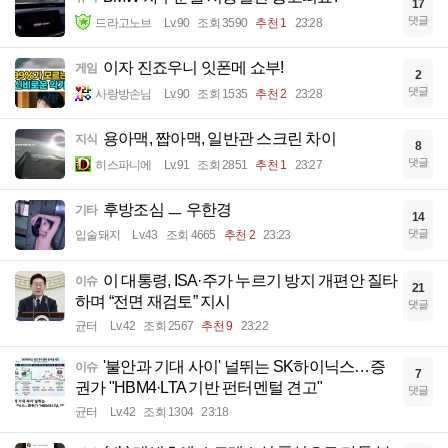
17
댓글
드라고노브
Lv.90
조회 3590
추천 1
23:28
이자 진죠우니 잇폰메 쇼부!
게임
2
댓글
사랑방손님
Lv.90
조회 1535
추천 2
23:28
용아맥, 짭아맥, 일반관 스크린 차이
지식
8
댓글
히스파니에
Lv.91
조회 2851
추천 1
23:27
후방조심 ㅡ 우한경
기타
14
댓글
입술돼지
Lv.43
조회 4665
추천 2
23:23
이 대통령, ISA·주가 누르기 방지 개편안 질타
이슈
21
하며 “전면 재검토” 지시
댓글
균터
Lv.42
조회 2567
추천 9
23:22
'불안과 기대 사이' 널뛰는 SK하이닉스…증
이슈
7
권가 "HBM4·LTA 기반 펀터멘털 견고"
댓글
균터
Lv.42
조회 1304
23:18