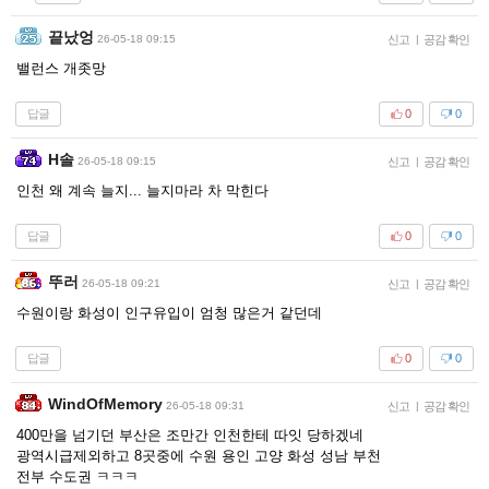
끝났엉
26-05-18 09:15
신고
|
공감 확인
밸런스 개좃망
답글
0
0
H솔
26-05-18 09:15
신고
|
공감 확인
인천 왜 계속 늘지... 늘지마라 차 막힌다
답글
0
0
뚜러
26-05-18 09:21
신고
|
공감 확인
수원이랑 화성이 인구유입이 엄청 많은거 같던데
답글
0
0
WindOfMemory
26-05-18 09:31
신고
|
공감 확인
400만을 넘기던 부산은 조만간 인천한테 따잇 당하겠네
광역시급제외하고 8곳중에 수원 용인 고양 화성 성남 부천
전부 수도권 ㅋㅋㅋ