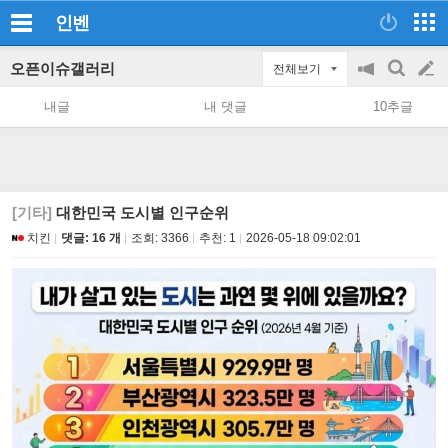
인벤
오픈이슈갤러리
전체보기
공
검
글
지
색
내글
내 댓글
10추글
on/off
쓰
기
[기타]
대한민국 도시별 인구순위
치킨
댓글: 16 개
조회:
3366
추천:
1
2026-05-18 09:02:01