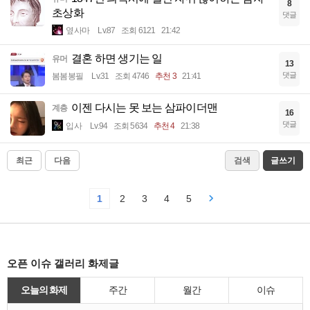
8
초상화
댓글
옆사마
Lv.87
조회 6121
21:42
결혼 하면 생기는 일
유머
13
댓글
봄봄봉필
Lv.31
조회 4746
추천 3
21:41
이젠 다시는 못 보는 삼파이더맨
계층
16
댓글
입사
Lv.94
조회 5634
추천 4
21:38
최근
다음
검색
글쓰기
1
2
3
4
5
오픈 이슈 갤러리 화제글
오늘의 화제
주간
월간
이슈