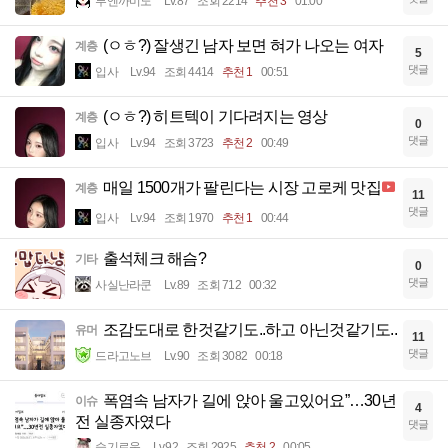
부엔까미노
Lv.87
조회 2214
추천 3
01:00
(ㅇㅎ?) 잘생긴 남자 보면 혀가 나오는 여자
계층
5
댓글
입사
Lv.94
조회 4414
추천 1
00:51
(ㅇㅎ?) 히트텍이 기다려지는 영상
계층
0
댓글
입사
Lv.94
조회 3723
추천 2
00:49
매일 1500개가 팔린다는 시장 고로케 맛집
계층
11
댓글
입사
Lv.94
조회 1970
추천 1
00:44
출석체크 해슴?
기타
0
댓글
사실난라쿤
Lv.89
조회 712
00:32
조감도대로 한것같기도..하고 아닌것같기도..
유머
11
댓글
드라고노브
Lv.90
조회 3082
00:18
폭염속 남자가 길에 앉아 울고있어요”…30년
이슈
4
전 실종자였다
댓글
슬기로움
Lv.92
조회 2925
추천 2
00:05