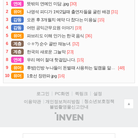
1
연예
[30]
뜻밖의 연예인 미담..jpg
2
유머
[31]
나영석 피디가 1박2일때 출연자들을 굴린 배경
3
감동
[15]
오픈 후 3개월치 예약 다 찼다는 미용실
4
감동
[19]
어떤 공익근무요원 이야기
5
유머
[36]
파브리도 이해 안가는 한국 음식
6
계층
[32]
ㅇㅎ?) 순수 골반 재능녀.
7
계층
[23]
한국의 새로운 그늘막
8
연예
[15]
우리 메이 절대 핫걸입니다.
9
유머
[48]
후방)인방 누나들이 돈벌때 사용하는 밑캠을 알아보자
10
유머
[16]
1호선 장판파.jpg
로그인
PC화면
퀵링크
설정
청소년보호정책
이용약관
개인정보처리방침
▲
불법촬영물신고안내
(주)
인
벤