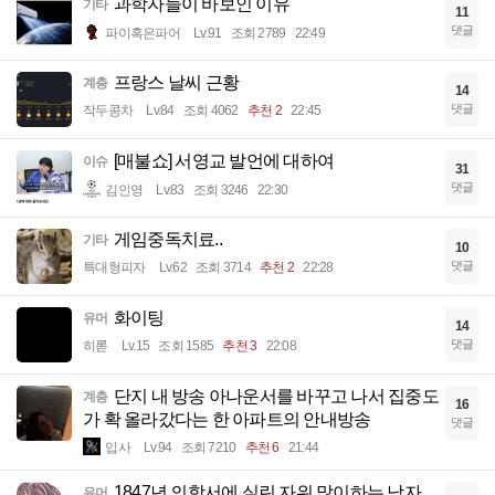
과학자들이 바보인 이유
기타
11
댓글
파이혹은파어
Lv.91
조회 2789
22:49
프랑스 날씨 근황
계층
14
댓글
작두콩차
Lv.84
조회 4062
추천 2
22:45
[매불쇼] 서영교 발언에 대하여
이슈
31
댓글
김인영
Lv.83
조회 3246
22:30
게임중독치료..
기타
10
댓글
특대형피자
Lv.62
조회 3714
추천 2
22:28
화이팅
유머
14
댓글
히롣
Lv.15
조회 1585
추천 3
22:08
단지 내 방송 아나운서를 바꾸고 나서 집중도
계층
16
가 확 올라갔다는 한 아파트의 안내방송
댓글
입사
Lv.94
조회 7210
추천 6
21:44
1847년 의학서에 실린 자위 많이하는 남자
유머