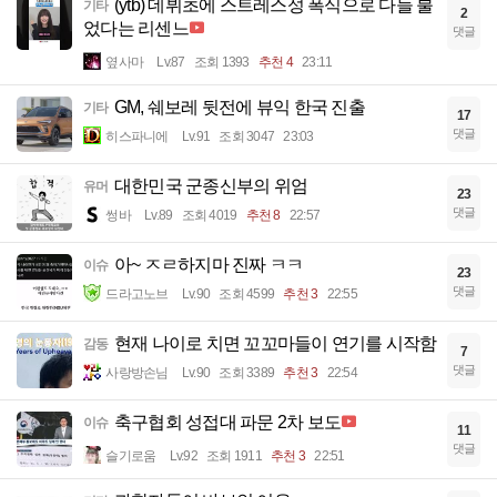
(ytb) 데뷔초에 스트레스성 폭식으로 다들 불
기타
2
었다는 리센느
댓글
옆사마
Lv.87
조회 1393
추천 4
23:11
GM, 쉐보레 뒷전에 뷰익 한국 진출
기타
17
댓글
히스파니에
Lv.91
조회 3047
23:03
대한민국 군종신부의 위엄
유머
23
댓글
썽바
Lv.89
조회 4019
추천 8
22:57
아~ ㅈㄹ하지마 진짜 ㅋㅋ
이슈
23
댓글
드라고노브
Lv.90
조회 4599
추천 3
22:55
현재 나이로 치면 꼬꼬마들이 연기를 시작함
감동
7
댓글
사랑방손님
Lv.90
조회 3389
추천 3
22:54
축구협회 성접대 파문 2차 보도
이슈
11
댓글
슬기로움
Lv.92
조회 1911
추천 3
22:51