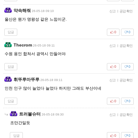
약속해줘
26-05-18 09:10
신고
|
공감 확인
울산은 뭔가 명왕성 같은 느낌이군.
답글
0
0
Thecrom
26-05-18 09:11
신고
|
공감 확인
수원 용인 합쳐서 광역시 만들어야
답글
0
0
휘뚜루마뚜루
26-05-18 09:11
신고
|
공감 확인
인천 인구 많이 늘었다 늘었다 하지만 그래도 부산이네
답글
0
0
트러블슈터
26-05-18 09:30
신고
|
공감 확인
조만간일듯
답글
0
0