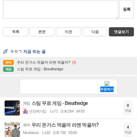
등록
목록
본문
이전
다음
댓글보기
ㅇㅇㄱ 지금 뜨는 글
우리 돈가스 먹을까 라멘 먹을까?
[4]
유머
스팀 무료 게임 - Breathedge
게임
스팀 무료 게임 - Breathedge
게임
0
댓글
년만에가입
Lv.71
조회 284
04:03
우리 돈가스 먹을까 라멘 먹을까?
유머
4
댓글
Neuhauus
Lv.20
조회 730
03:40