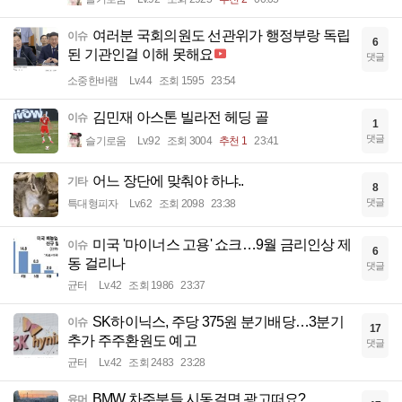
여러분 국회의원도 선관위가 행정부랑 독립
이슈
6
된 기관인걸 이해 못해요
댓글
소중한바램
Lv.44
조회 1595
23:54
김민재 아스톤 빌라전 헤딩 골
이슈
1
댓글
슬기로움
Lv.92
조회 3004
추천 1
23:41
어느 장단에 맞춰야 하냐..
기타
8
댓글
특대형피자
Lv.62
조회 2098
23:38
미국 '마이너스 고용' 쇼크…9월 금리인상 제
이슈
6
동 걸리나
댓글
균터
Lv.42
조회 1986
23:37
SK하이닉스, 주당 375원 분기배당…3분기
이슈
17
추가 주주환원도 예고
댓글
균터
Lv.42
조회 2483
23:28
BMW 차주분들 시동걸면 광고떠요?
유머