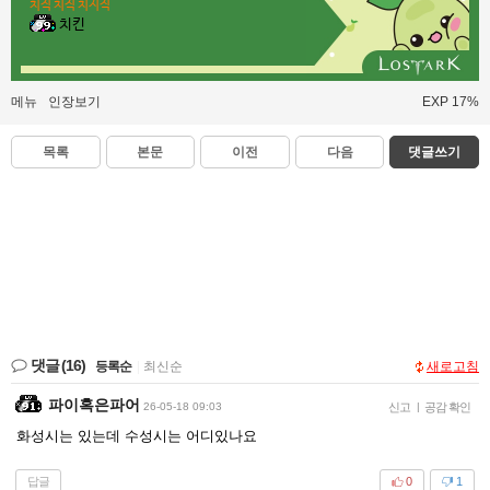
치직 치직 치지직
치킨
메뉴
인장보기
EXP 17%
목록
본문
이전
다음
댓글쓰기
댓글
(16)
등록순
|
최신순
새로고침
파이혹은파어
26-05-18 09:03
신고
|
공감 확인
화성시는 있는데 수성시는 어디있나요
답글
0
1