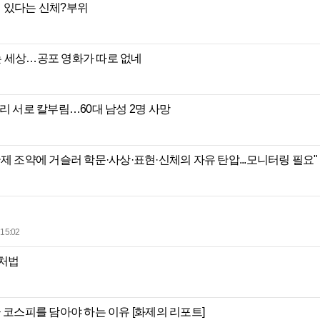
 있다는 신체?부위
는 세상…공포 영화가 따로 없네
리 서로 칼부림…60대 남성 2명 사망
제 조약에 거슬러 학문·사상·표현·신체의 자유 탄압...모니터링 필요"
15:02
대처법
 코스피를 담아야 하는 이유 [화제의 리포트]