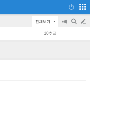
전체보기
공
검
글
지
색
10추글
on/off
쓰
기