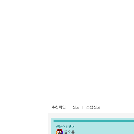
추천확인
신고
스팸신고
전문가 인벤러
풀소유