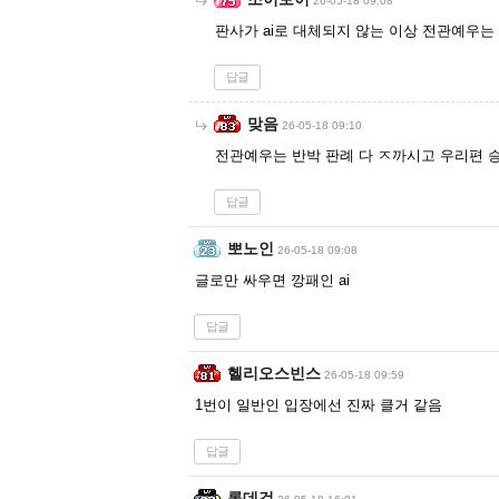
26-05-18 09:08
판사가 ai로 대체되지 않는 이상 전관예우는
답글
맞음
26-05-18 09:10
전관예우는 반박 판례 다 ㅈ까시고 우리편 승
답글
뽀노인
26-05-18 09:08
글로만 싸우면 깡패인 ai
답글
헬리오스빈스
26-05-18 09:59
1번이 일반인 입장에선 진짜 클거 같음
답글
롯데검