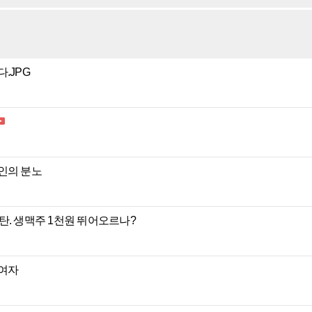
.JPG
인의 분노
 폭탄. 생맥주 1천원 뛰어오르나?
 여자