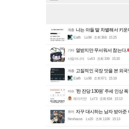
나는 아들 딸 차별해서 키운다
계층
Earth
Lv.96
조회 368
15:25
열받지만 무서워서 참는다.
기타
사람아니야
Lv.63
조회 339
15:20
고질적인 국장 맛을 본 외국
계층
Earth
Lv.96
조회 671
15:18
'한 잔당 130원' 주세 인상
이슈
레이키얀
Lv.73
조회 634
15:13
자꾸 대시하는 남자 받아준
유머
Neuhauus
Lv.20
조회 1106
15:13