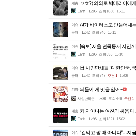
ㅇㅎ?) 의외로 박테리아에게
계층
Earth
Lv.96
조회 1068
15:11
AI가 바이러스도 만들어내
이슈
균터
Lv.42
조회 746
15:11
[속보] 서울 면목동서 지인끼
이슈
Earth
Lv.96
조회 836
15:10
日 시민단체들 "대한민국, 국
이슈
균터
Lv.42
조회 747
추천 1
15:06
늬들이 게 맛을 알어~
기타
사실난라쿤
Lv.89
조회 446
추천 1
키 차이나는 여친의 싸움 
계층
Earth
Lv.96
조회 1321
15:02
“겁먹고 팔 때 아니다”…지금
이슈