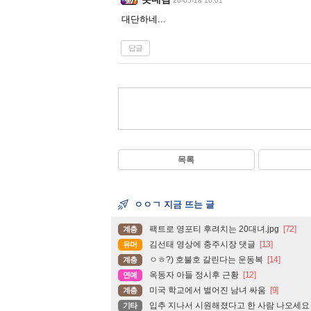
26-05-18 16:01
대단하네...
답글
목록
ㅇㅇㄱ 지금 뜨는 글
팩트로 영포티 후려치는 20대녀.jpg
[72]
계층
김선태 영상에 충주시장 댓글
[13]
유머
ㅇㅎ?) 호불호 갈린다는 운동복
[14]
계층
옥동자 아들 정시후 근황
[12]
연예
미국 학교에서 벌어진 남녀 싸움
[9]
계층
입추 지나서 시원해졌다고 한 사람 나오세요
기타