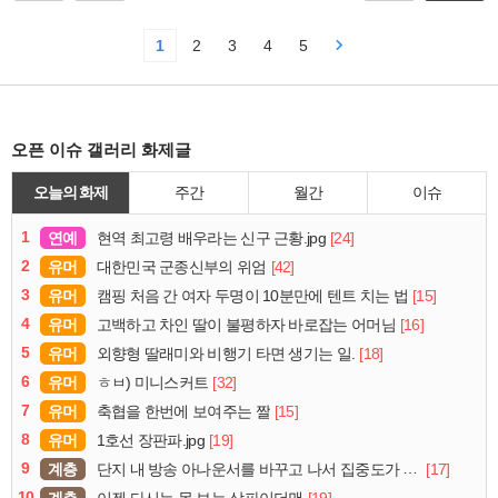
1
2
3
4
5
오픈 이슈 갤러리 화제글
오늘의 화제
주간
월간
이슈
1
연예
[24]
현역 최고령 배우라는 신구 근황.jpg
2
유머
[42]
대한민국 군종신부의 위엄
3
유머
[15]
캠핑 처음 간 여자 두명이 10분만에 텐트 치는 법
4
유머
[16]
고백하고 차인 딸이 불평하자 바로잡는 어머님
5
유머
[18]
외향형 딸래미와 비행기 타면 생기는 일.
6
유머
[32]
ㅎㅂ) 미니스커트
7
유머
[15]
축협을 한번에 보여주는 짤
8
유머
[19]
1호선 장판파.jpg
9
계층
[17]
단지 내 방송 아나운서를 바꾸고 나서 집중도가 확 올라갔다는 한 아파트의 안내방송
10
계층
[19]