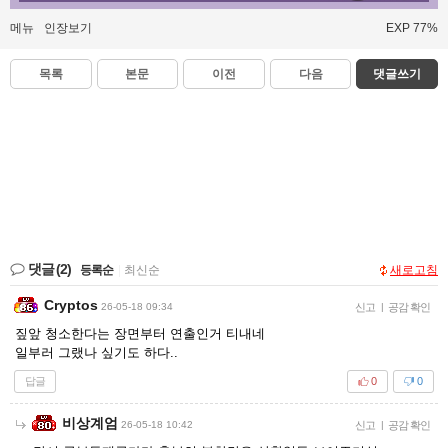
메뉴
인장보기
EXP 77%
목록
본문
이전
다음
댓글쓰기
댓글
(2)
등록순
|
최신순
새로고침
Cryptos
26-05-18 09:34
신고
|
공감 확인
짚앞 청소한다는 장면부터 연출인거 티내네
일부러 그랬나 싶기도 하다..
답글
0
0
비상계엄
26-05-18 10:42
신고
|
공감 확인