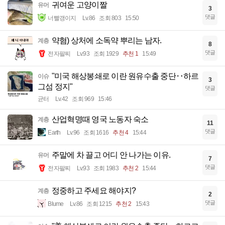
귀여운 고양이짤
유머
3
댓글
너빨갱이지
Lv.86
조회 803
15:50
약혐) 상처에 소독약 뿌리는 남자.
계층
8
댓글
전자팔찌
Lv.93
조회 1929
추천 1
15:49
"미국 해상봉쇄로 이란 원유수출 중단‥하르
이슈
3
그섬 정지"
댓글
균터
Lv.42
조회 969
15:46
산업혁명때 영국 노동자 숙소
계층
11
댓글
Earth
Lv.96
조회 1616
추천 4
15:44
주말에 차 끌고 어디 안 나가는 이유.
유머
7
댓글
전자팔찌
Lv.93
조회 1983
추천 2
15:44
정중하고 주세요 해야지?
계층
2
댓글
Blume
Lv.86
조회 1215
추천 2
15:43