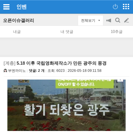
인벤
오픈이슈갤러리
전체보기
공
검
글
지
색
내글
내 댓글
10추글
on/off
쓰
기
[계층]
5.18 이후 국립영화제작소가 만든 광주의 풍경
부엔까미노
댓글: 2 개
조회:
6023
2026-05-18 09:11:58