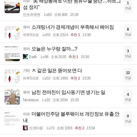
"美 해상봉쇄로 이란 원유수출 중단…하르그
이슈
1
섬 정지"
댓글
빈센트멧젠
Lv.60
조회 804
15:39
소개팅녀가 경제개념이 부족해서 헤어짐
유머
8
댓글
하루5프로
Lv.50
조회 2314
추천 1
15:38
오늘은 누구랑 잘까....?
유머
3
댓글
Earth
Lv.96
조회 2035
추천 1
15:36
ㅈ 같은 일은 뜯어보면 다
기타
12
댓글
하루5프로
Lv.50
조회 1490
추천 1
15:35
남친 전여친이 입사동기면 생기는 일
유머
4
댓글
Neuhauus
Lv.20
조회 2034
15:35
더불어민주당 블루웨이브 개인정보 유출 안
이슈
0
내
댓글
진겟타원
Lv.70
조회 1006
추천 2
15:34