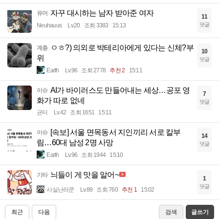
자꾸 대시하는 남자 받아준 여자
유머
11
댓글
Neuhauus
Lv.20
조회 3383
15:13
ㅇㅎ?) 의외로 박테리아에게 있다는 신체?부
계층
10
위
댓글
Earth
Lv.96
조회 2778
추천 2
15:11
AI가 바이러스도 만들어내는 세상…공포 영
이슈
7
화가 따로 없네
댓글
균터
Lv.42
조회 1651
15:11
[속보] 서울 면목동서 지인끼리 서로 칼부
이슈
14
림…60대 남성 2명 사망
댓글
Earth
Lv.96
조회 1944
15:10
늬들이 게 맛을 알어~
기타
1
댓글
사실난라쿤
Lv.89
조회 760
추천 1
15:02
최근
다음
검색
글쓰기