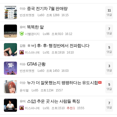
중국 전기차 7월 판매량
이슈
11
댓글
빈센트멧젠
Lv.60
조회 1288
16:15
똑똑한 말
유머
7
댓글
너빨갱이지
Lv.86
조회 910
16:12
ㅎㅂ) 후- 후- 행정반에서 전파합니다
감동
5
댓글
히스파니에
Lv.91
조회 1916
16:10
GTA6 근황
이슈
3
댓글
빈센트멧젠
Lv.60
조회 1450
16:03
누가 더 잘못했는지 팽팽하다는 유도시합
이슈
5
댓글
윤석렬
Lv.65
조회 1234
15:57
스압) 추운 곳 사는 사람들 특징
유머
7
댓글
히스파니에
Lv.91
조회 1510
추천 1
15:55