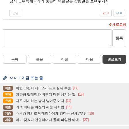
당시 군부독재국가라 충분히 북한같은 상황일듯 보여주기식
답글
0
0
새로고침
등록
목록
본문
이전
다음
댓글보기
ㅇㅇㄱ 지금 뜨는 글
이번 그랜저 페이스리프트 실내 수준
[17]
계층
외향형 딸래미와 비행기 타면 생기는 일.
[18]
유머
자꾸 대시하는 남자 받아준 여자
[11]
유머
키 차이나는 여친의 싸움 대처법
[16]
계층
ㅇㅎ?) 의외로 박테리아에게 있다는 신체?부위
[10]
계층
아기 갖겠다 전업하더니 몰래 피임한 아내...
[27]
계층