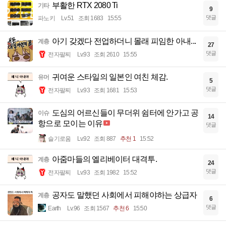
부활한 RTX 2080 Ti
기타
9
댓글
파노키
Lv.51
조회 1683
15:55
아기 갖겠다 전업하더니 몰래 피임한 아내...
계층
27
댓글
전자팔찌
Lv.93
조회 2610
15:55
귀여운 스타일의 일본인 여친 체감.
유머
5
댓글
전자팔찌
Lv.93
조회 1681
15:53
도심의 어르신들이 무더위 쉼터에 안가고 공
이슈
14
항으로 모이는 이유
댓글
슬기로움
Lv.92
조회 887
추천 1
15:52
아줌마들의 엘리베이터 대격투.
계층
24
댓글
전자팔찌
Lv.93
조회 1982
15:52
공자도 말했던 사회에서 피해야하는 상급자
계층
6
댓글
Earth
Lv.96
조회 1567
추천 6
15:50