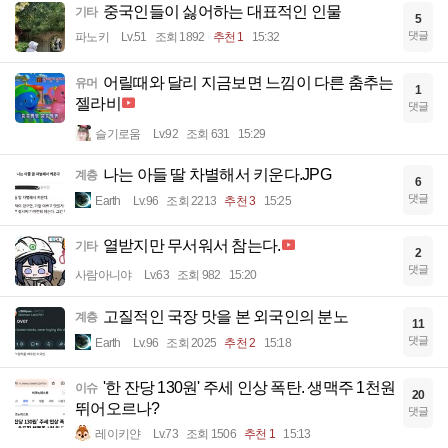
중국인들이 싫어하는 대표적인 인물
기타
5
댓글
파노키
Lv.51
조회 1892
추천 1
15:32
어릴때와 달리 지금보면 느낌이 다른 춤추는
유머
1
젤라비
댓글
슬기로움
Lv.92
조회 631
15:29
나는 아들 딸 차별해서 키운다.JPG
계층
6
댓글
Earth
Lv.96
조회 2213
추천 3
15:25
열받지만 무서워서 참는다.
기타
2
댓글
사람아니야
Lv.63
조회 982
15:20
고질적인 국장 맛을 본 외국인의 분노
계층
11
댓글
Earth
Lv.96
조회 2025
추천 2
15:18
'한 잔당 130원' 주세 인상 폭탄. 생맥주 1천원
이슈
20
뛰어오르나?
댓글
레이키얀
Lv.73
조회 1506
추천 1
15:13