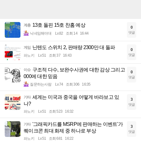
13호 돌핀 15호 찬홈 예상
계층
0
댓글
닉네임해야대
Lv.82
조회 14
16:44
닌텐도 스위치 2, 판매량 2300만 대 돌파
게임
0
댓글
파노키
Lv.51
조회 37
16:43
구조적 다수, 보완수사권에 대한 감상 그리고
이슈
0
000에 대한 믿음
댓글
질문하는사람
Lv.74
조회 306
16:35
세계는 미국과 중국을 어떻게 바라보고 있
기타
3
나?
댓글
파노키
Lv.51
조회 523
16:32
'그래픽카드를 MSRP에 판매하는 이벤트'가
기타
3
퀘이크콘 최대 화제 중 하나로 부상
댓글
파노키
Lv.51
조회 681
16:22