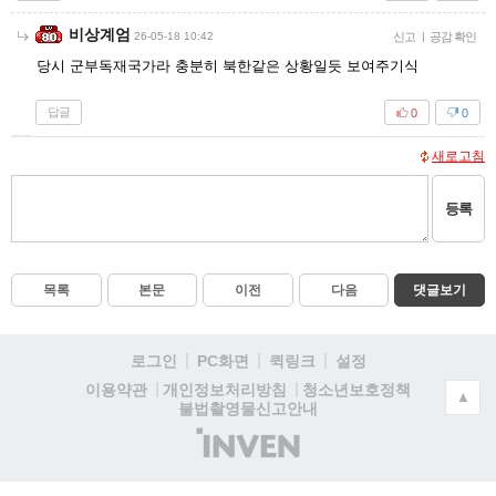
비상계엄
26-05-18 10:42
신고
|
공감 확인
당시 군부독재국가라 충분히 북한같은 상황일듯 보여주기식
답글
0
0
새로고침
등록
목록
본문
이전
다음
댓글보기
로그인
PC화면
퀵링크
설정
청소년보호정책
이용약관
개인정보처리방침
▲
불법촬영물신고안내
(주)
인
벤