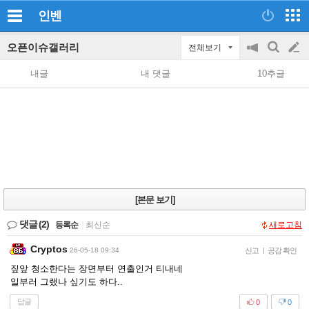
인벤
오픈이슈갤러리
전체보기
공
검
글
지
색
내글
내 댓글
10추글
on/off
쓰
기
[본문 보기]
댓글
(2)
등록순
|
최신순
새로고침
Cryptos
26-05-18 09:34
신고
|
공감 확인
짚앞 청소한다는 장면부터 연출인거 티내네
일부러 그랬나 싶기도 하다..
답글
0
0