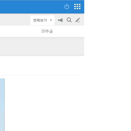
전체보기
공
검
글
지
색
10추글
on/off
쓰
기