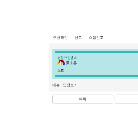
추천확인
신고
스팸신고
전문가 인벤러
풀소유
쪼렙
메뉴
인장보기
목록