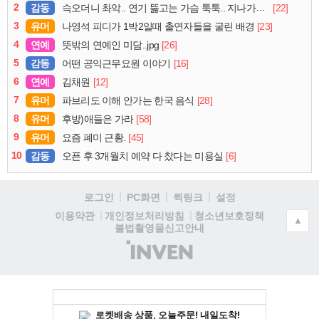
2
감동
[22]
슥오더니 촤악.. 연기 뚫고는 가슴 툭툭.. 지나가던 아재의 정체
3
유머
[23]
나영석 피디가 1박2일때 출연자들을 굴린 배경
4
연예
[26]
뜻밖의 연예인 미담..jpg
5
감동
[16]
어떤 공익근무요원 이야기
6
연예
[12]
김채원
7
유머
[28]
파브리도 이해 안가는 한국 음식
8
유머
[58]
후방)애들은 가라
9
유머
[45]
요즘 폐미 근황.
10
감동
[6]
오픈 후 3개월치 예약 다 찼다는 미용실
로그인
PC화면
퀵링크
설정
청소년보호정책
이용약관
개인정보처리방침
▲
불법촬영물신고안내
(주)
인
벤