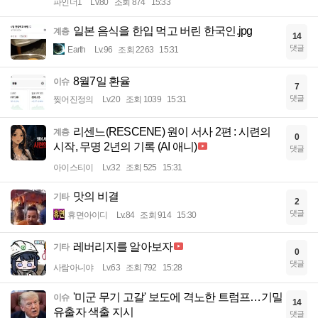
파인더1
Lv.80
조회 874
15:33
일본 음식을 한입 먹고 버린 한국인.jpg
계층
14
댓글
Earth
Lv.96
조회 2263
15:31
8월7일 환율
이슈
7
댓글
찢어진정의
Lv.20
조회 1039
15:31
리센느(RESCENE) 원이 서사 2편 : 시련의
계층
0
시작, 무명 2년의 기록 (AI 애니)
댓글
아이스티이
Lv.32
조회 525
15:31
맛의 비결
기타
2
댓글
휴면아이디
Lv.84
조회 914
15:30
레버리지를 알아보자
기타
0
댓글
사람아니야
Lv.63
조회 792
15:28
'미군 무기 고갈' 보도에 격노한 트럼프…기밀
이슈
14
유출자 색출 지시
댓글