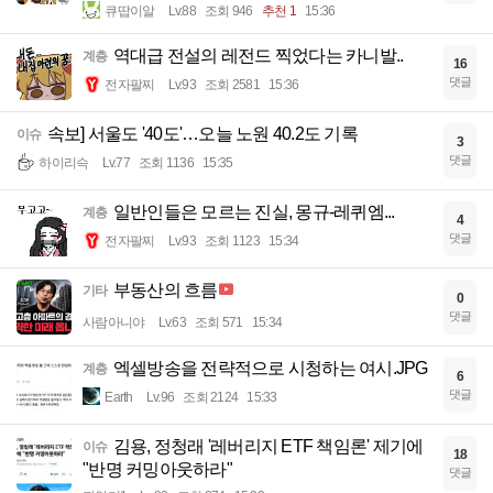
큐땁이알
Lv.88
조회 946
추천 1
15:36
역대급 전설의 레전드 찍었다는 카니발..
계층
16
댓글
전자팔찌
Lv.93
조회 2581
15:36
속보] 서울도 '40도'…오늘 노원 40.2도 기록
이슈
3
댓글
하이리슥
Lv.77
조회 1136
15:35
일반인들은 모르는 진실, 몽규-레퀴엠...
계층
4
댓글
전자팔찌
Lv.93
조회 1123
15:34
부동산의 흐름
기타
0
댓글
사람아니야
Lv.63
조회 571
15:34
엑셀방송을 전략적으로 시청하는 여시.JPG
계층
6
댓글
Earth
Lv.96
조회 2124
15:33
김용, 정청래 '레버리지 ETF 책임론' 제기에
이슈
18
"반명 커밍아웃하라"
댓글