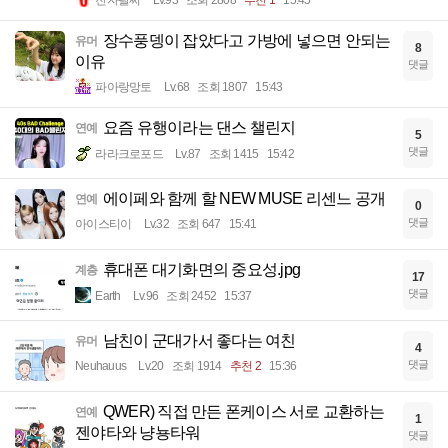
전자팔찌
Lv.93
조회 2808
추천 1
15:45
장수풍뎅이 잡았다고 가방에 넣으면 안되는
유머
8
이유
댓글
파아랑망토
Lv.68
조회 1807
15:43
요즘 유행이라는 댄스 챌린지
연예
5
댓글
라라크로포드
Lv.87
조회 1415
15:42
에이페와 함께 할 NEW MUSE 리센느 공개
연예
0
댓글
아이스티이
Lv.32
조회 647
15:41
휴대폰 대기화면의 중요성.jpg
계층
17
댓글
Earth
Lv.96
조회 2452
15:37
남친이 군대가서 좋다는 여친
유머
4
댓글
Neuhauus
Lv.20
조회 1914
추천 2
15:36
QWER) 직접 만든 폰케이스 서로 교환하는
연예
1
젠야타와 냥뇽타워
댓글