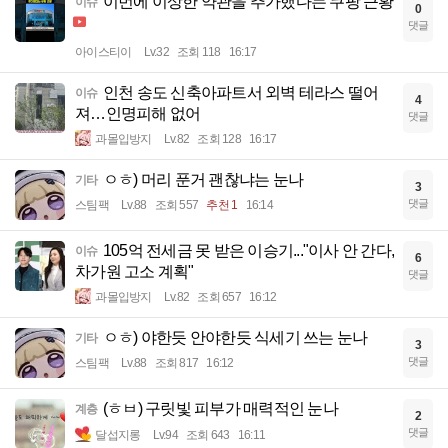
이번에 이상한 약관을 추가했다는 쿠팡 근황
이슈
0
댓글
아이스티이
Lv.32
조회 118
16:17
인천 송도 신축아파트서 외벽 테라스 떨어
이슈
4
져…인명피해 없어
댓글
과몰입방지
Lv.82
조회 128
16:17
ㅇㅎ) 머리 푼거 괜찮냐는 눈나
기타
3
댓글
스팀팩
Lv.88
조회 557
추천 1
16:14
105억 전세금 못 받은 이승기..."이사 안 간다,
이슈
6
차가원 고소 계획"
댓글
과몰입방지
Lv.82
조회 657
16:12
ㅇㅎ) 야한듯 안야한듯 식세기 쓰는 눈나
기타
3
댓글
스팀팩
Lv.88
조회 817
16:12
(ㅎㅂ) 구릿빛 피부가 매력적인 눈나
계층
2
댓글
달섭지롱
Lv.94
조회 643
16:11