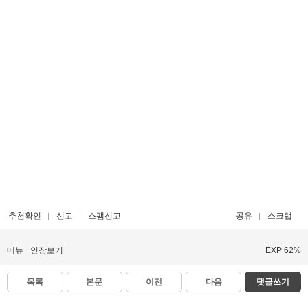
추천확인
신고
스팸신고
공유
스크랩
메뉴
인장보기
EXP 62%
목록
본문
이전
다음
댓글쓰기