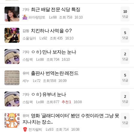
최근 배달 전문 식당 특징
기타
10
댓글
파아랑망토
Lv.68
조회 758
16:10
치킨하나 사먹을 수?
감동
5
댓글
소울딜러
Lv.92
조회 435
16:10
ㅇㅎ) 만나 보자는 눈나
기타
2
댓글
스팀팩
Lv.88
조회 704
16:10
출판사 번역논란 레전드
유머
5
댓글
세누
Lv.72
조회 558
16:09
ㅇㅎ) 유부녀 눈나
기타
2
댓글
스팀팩
Lv.88
조회 877
추천 1
16:08
영화 '글래디에이터' 봤던 수컷이라면 그냥 못
유머
9
지나치는 장소..
댓글
전자팔찌
Lv.93
조회 714
16:08