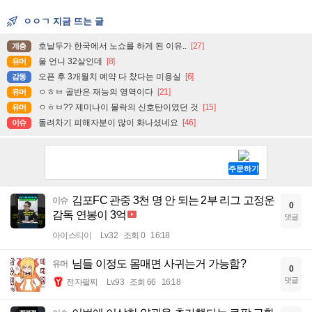
ㅇㅇㄱ 지금 뜨는 글
호날두가 한국에서 노쇼를 하게 된 이유..
[27]
계층
울 언니 32살인데
[8]
유머
오픈 후 3개월치 예약 다 찼다는 미용실
[6]
감동
ㅇㅎㅂ 골반은 재능의 영역이다
[21]
유머
ㅇㅎㅂ?? 제미나이 몰락의 신호탄이였던 것
[15]
유머
돌려차기 피해자분이 많이 화나셨네요
[46]
이슈
김포FC 관중 3천 명 안 되는 2부 리그 고정운
이슈
0
감독 연봉이 3억
댓글
아이스티이
Lv.32
조회 0
16:18
님들 이정도 몸매면 사귀는거 가능함?
유머
0
댓글
전자팔찌
Lv.93
조회 66
16:18