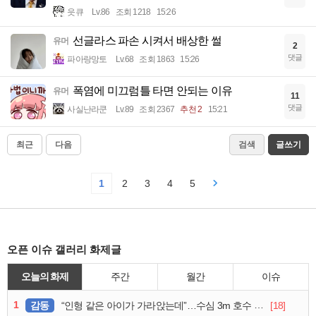
읏큐
Lv.86
조회 1218
15:26
선글라스 파손 시켜서 배상한 썰
유머
2
댓글
파아랑망토
Lv.68
조회 1863
15:26
폭염에 미끄럼틀 타면 안되는 이유
유머
11
댓글
사실난라쿤
Lv.89
조회 2367
추천 2
15:21
최근
다음
검색
글쓰기
1
2
3
4
5
오픈 이슈 갤러리 화제글
오늘의 화제
주간
월간
이슈
1
감동
[18]
“인형 같은 아이가 가라앉는데”…수심 3m 호수 뛰어든 60대 의인