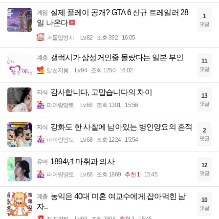
실제 플레이 공개? GTA 6 신규 트레일러 28
게임
1
일 나온다
댓글
과몰입방지
Lv.82
조회 392
16:05
갤럭시가 삼성거인줄 몰랐다는 일본 부인
계층
11
댓글
달섭지롱
Lv.94
조회 1250
16:02
감사합니다, 고맙습니다의 차이
지식
13
댓글
파아랑망토
Lv.68
조회 1301
15:56
강화도 한 사찰에 남아있는 병인양요의 흔적
지식
2
댓글
파아랑망토
Lv.68
조회 1224
15:54
1894년 마취과 의사
유머
12
댓글
파아랑망토
Lv.68
조회 1869
추천 1
15:45
농익은 40대 미혼 여교수에게 잡아먹힌 남
계층
10
자..
댓글