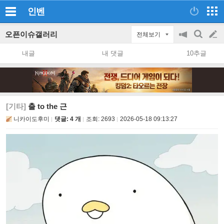
인벤
오픈이슈갤러리
전체보기
공
검
글
지
색
내글
내 댓글
10추글
on/off
쓰
기
[기타]
출 to the 근
니카이도후미
댓글: 4 개
조회:
2693
2026-05-18 09:13:27