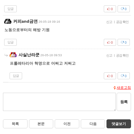
답글
0
0
커피and금연
26-05-18 09:16
신고
|
공감 확인
노동으로부터의 해방 기원
답글
0
0
사실난라쿤
26-05-18 09:53
신고
|
공감 확인
프롤레타리아 혁명으로 어쩌고 저쩌고
답글
0
0
새로고침
등록
목록
본문
이전
다음
댓글보기