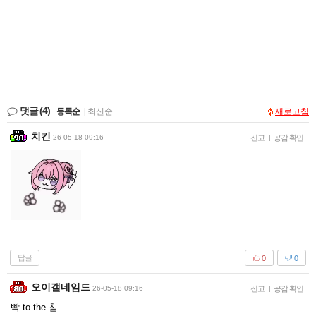
댓글
(4)
등록순
|
최신순
새로고침
치킨
26-05-18 09:16
신고
|
공감 확인
답글
0
0
오이갤네임드
26-05-18 09:16
신고
|
공감 확인
빡 to the 침