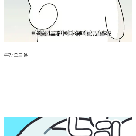
루팡 모드 온
.