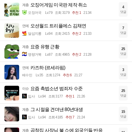
오징어게임 미국판 제작 취소
계층
4
댓글
오징어국
Lv.79
조회 3179
추천 1
21:34
오션월드 트리플에스 김채연
연예
7
댓글
달섭지롱
Lv.94
조회 2415
추천 2
21:33
요증 유행 근황
계층
25
댓글
명량거북
Lv.87
조회 4965
추천 2
21:28
카즈하 (르세라핌)
연예
3
댓글
배수민
Lv.35
조회 1274
추천 6
21:27
요즘 촉법소년 범죄자 수준
이슈
25
댓글
입사
Lv.94
조회 3177
추천 1
21:26
그 시절을 견뎌낸 80년대생
계층
15
댓글
입사
Lv.94
조회 4185
추천 7
21:24
곱창집 사장님 불 쇼에 외국인들 반응
계층