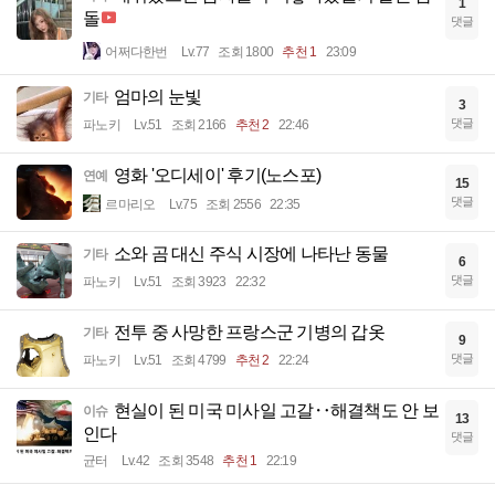
1
돌
댓글
어쩌다한번
Lv.77
조회 1800
추천 1
23:09
엄마의 눈빛
기타
3
댓글
파노키
Lv.51
조회 2166
추천 2
22:46
영화 '오디세이' 후기(노스포)
연예
15
댓글
르마리오
Lv.75
조회 2556
22:35
소와 곰 대신 주식 시장에 나타난 동물
기타
6
댓글
파노키
Lv.51
조회 3923
22:32
전투 중 사망한 프랑스군 기병의 갑옷
기타
9
댓글
파노키
Lv.51
조회 4799
추천 2
22:24
현실이 된 미국 미사일 고갈‥해결책도 안 보
이슈
13
인다
댓글
균터
Lv.42
조회 3548
추천 1
22:19