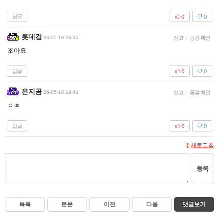
답글
0
0
롯데검
26-05-18 16:13
신고
|
공감 확인
조아요
답글
0
0
은지곰
26-05-18 18:41
신고
|
공감 확인
ㅇㅃ
답글
0
0
새로고침
등록
목록
본문
이전
다음
댓글보기