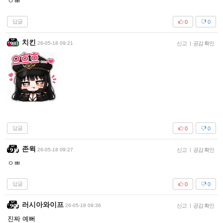
ㅇㅃ
답글
0
0
치킨
26-05-18 09:21
신고
|
공감 확인
답글
0
0
존윅
26-05-18 09:27
신고
|
공감 확인
ㅇㅃ
답글
0
0
러시아와이프
26-05-18 09:36
신고
|
공감 확인
진짜 예뻐