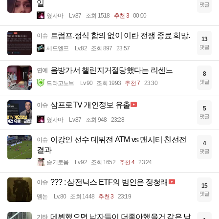
일
댓글
옆사마
Lv.87
조회 1518
추천 3
00:00
트럼프.정식 합의 없이 이란 전쟁 종료 희망.
이슈
13
댓글
세드엘프
Lv.82
조회 897
23:57
음방가서 챌린지거절당했다는 리센느
연예
8
댓글
드라고노브
Lv.90
조회 1993
추천 7
23:30
삼프로TV 개인정보 유출
이슈
5
댓글
옆사마
Lv.87
조회 948
23:28
이강인 선수 데뷔전 ATM vs 맨시티 친선전
이슈
4
결과
댓글
슬기로움
Lv.92
조회 1652
추천 4
23:24
??? : 삼전닉스 ETF의 범인은 정청래
이슈
15
댓글
멤논
Lv.80
조회 1448
추천 3
23:19
데뷔했으면 남자들이 더좋아했을거 같은 남
기타