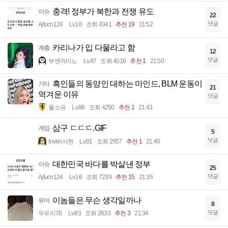
충격! 정부가 북한과 전쟁 유도
이슈
22
댓글
Ajfucn124
Lv.16
조회 4341
추천 19
21:52
카리나가 입 다물라고 함
계층
12
댓글
부엔까미노
Lv.87
조회 4016
추천 1
21:50
흑인들의 동양인 대하는 마인드, BLM 운동이
기타
21
역겨운 이유
댓글
풀소유
Lv.86
조회 4250
추천 1
21:43
삼구 ㄷㄷㄷ.GIF
게임
5
댓글
Inven서현
Lv.81
조회 2957
추천 1
21:40
대한민국 바다를 박살낸 정부
이슈
25
댓글
Ajfucn124
Lv.16
조회 7239
추천 15
21:35
이놈들은 무슨 생각일까나
유머
8
댓글
우유리78
Lv.83
조회 2633
추천 3
21:34