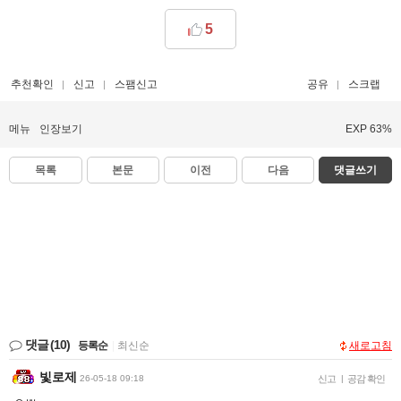
5
추천확인
신고
스팸신고
공유
스크랩
메뉴
인장보기
EXP 63%
목록
본문
이전
다음
댓글쓰기
댓글
(10)
등록순
|
최신순
새로고침
빛로제
26-05-18 09:18
신고
|
공감 확인