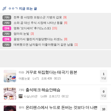
ㅇㅇㄱ 지금 뜨는 글
전투 중 사망한 프랑스군 기병의 갑옷
[9]
기타
소와 곰 대신 주식 시장에 나타난 동물
[6]
기타
영화 '오디세이' 후기(노스포)
[15]
연예
엄마의 눈빛
[3]
기타
음방가서 챌린지거절당했다는 리센느
[8]
연예
데뷔했으면 남자들이 더좋아했을거 같은 남돌
[1]
기타
거꾸로 뒤집혔다는 태극기 원본
이슈
1
댓글
여름눈꽃
Lv.71
조회 409
00:15
출석체크 해슴안해슴
기타
0
댓글
사실난라쿤
Lv.89
조회 172
00:12
온리팬스에서 누드로 돈버는 것보다 더 나쁜
유머
10