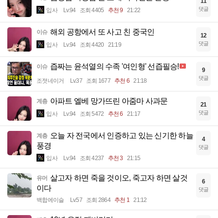
11
댓글
입사
Lv.94
조회 4405
추천 9
21:22
해외 공항에서 또 사고 친 중국인
이슈
12
댓글
입사
Lv.94
조회 4420
21:19
즙짜는 윤석열의 수족 '여인형' 선즙필승!
이슈
9
댓글
조졋네이거
Lv.37
조회 1677
추천 6
21:18
아파트 엘베 망가뜨린 아줌마 사과문
계층
21
댓글
입사
Lv.94
조회 5472
추천 6
21:17
오늘 자 전국에서 인증하고 있는 신기한 하늘
계층
4
풍경
댓글
입사
Lv.94
조회 4237
추천 3
21:15
살고자 하면 죽을 것이오, 죽고자 하면 살것
유머
6
이다
댓글
백합에이슬
Lv.57
조회 2864
추천 1
21:12