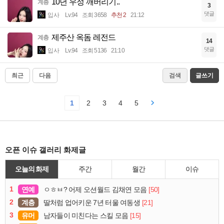
10년 우정 깨버리기..
계층
3
댓글
입사
Lv.94
조회 3658
추천 2
21:12
제주산 옥돔 레전드
계층
14
댓글
입사
Lv.94
조회 5136
21:10
최근
다음
검색
글쓰기
1
2
3
4
5
오픈 이슈 갤러리 화제글
오늘의 화제
주간
월간
이슈
1
연예
[50]
ㅇㅎㅂ? 어제 오션월드 김채연 모음
2
계층
[21]
딸처럼 업어키운 7년 터울 여동생
3
유머
[15]
남자들이 미친다는 스킬 모음