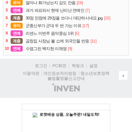
4
유머
[26]
얼마나 화가났는지 감도 안옴
5
연예
[7]
과거 파묘되서 현재 난리난 연예인
6
계층
[15]
30점 만점에 29점을 쏘다니 대단하시네요.jpg
7
유머
[17]
군종신부가 군대 두 번 가는 이유
8
연예
[5]
리센느 이번주 음악중심 1위
9
계층
[11]
곱창집 사장님 불 쇼에 외국인들 반응
10
연예
[9]
수염그린 백지헌.이채영
로그인
PC화면
퀵링크
설정
청소년보호정책
이용약관
개인정보처리방침
▲
불법촬영물신고안내
(주)
인
벤