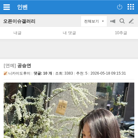
인벤
오픈이슈갤러리
전체보기
공
검
글
지
색
내글
내 댓글
10추글
on/off
쓰
기
[연예]
공승연
니카이도후미
댓글: 10 개
조회:
3383
추천:
5
2026-05-18 09:15:31