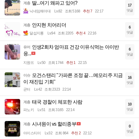
딸...여기 왜파고 있어?
계층
17
댓글
닉네임해야대
Lv.82
조회 5168
추천 7
22:17
안지현 치어리더
계층
6
댓글
달섭지롱
Lv.94
조회 2205
추천 4
22:16
인생2회차 엄마표 건강 이유식먹는 아이반
유머
6
응...
댓글
지원뜨
Lv.50
조회 1744
추천 1
22:15
모건스탠리 "가파른 조정 끝…메모리주 지금
이슈
16
이 재진입 기회"
댓글
균터
Lv.42
조회 2323
22:14
태국 경찰이 체포한 사람
계층
10
댓글
파노키
Lv.51
조회 3165
22:14
시녀원이 vs 할리종부
계층
0
댓글
아이스티이
Lv.32
조회 864
추천 2
22:12