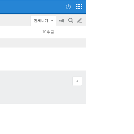
전체보기
공
검
글
지
색
10추글
on/off
쓰
기
.
▲