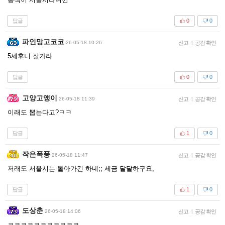
답글
0
0
파인망고코코
26-05-18 10:26
신고
|
공감 확인
5세후니 잘가라
답글
0
0
고양고앵이
26-05-18 11:39
신고
|
공감 확인
이래도 뽑는다고?ㅋㅋ
답글
1
0
작은폭풍
26-05-18 11:47
신고
|
공감 확인
저래도 서울시는 돌아가긴 하네;; 세금 달달하구요,
답글
1
0
도상춘
26-05-18 14:06
신고
|
공감 확인
ㅋㅋㅋㅋㅋㅋㅋㅋㅋㅋㅋ