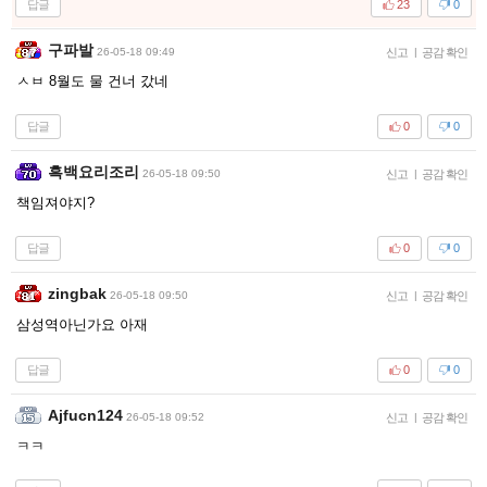
답글
23
0
구파발
26-05-18 09:49
신고
|
공감 확인
ㅅㅂ 8월도 물 건너 갔네
답글
0
0
흑백요리조리
26-05-18 09:50
신고
|
공감 확인
책임져야지?
답글
0
0
zingbak
26-05-18 09:50
신고
|
공감 확인
삼성역아닌가요 아재
답글
0
0
Ajfucn124
26-05-18 09:52
신고
|
공감 확인
ㅋㅋ