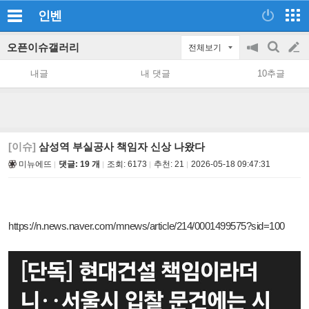
인벤
오픈이슈갤러리
전체보기
공
검
글
지
색
내글
내 댓글
10추글
on/off
쓰
기
[이슈]
삼성역 부실공사 책임자 신상 나왔다
미뉴에뜨
댓글: 19 개
조회:
6173
추천:
21
2026-05-18 09:47:31
https://n.news.naver.com/mnews/article/214/0001499575?sid=100