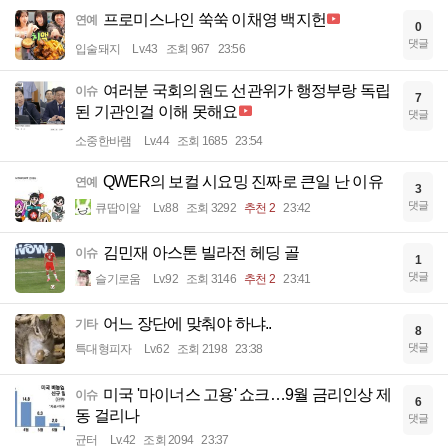
프로미스나인 쑥쑥 이채영 백지헌
연예
0
댓글
입술돼지
Lv.43
조회 967
23:56
여러분 국회의원도 선관위가 행정부랑 독립
이슈
7
된 기관인걸 이해 못해요
댓글
소중한바램
Lv.44
조회 1685
23:54
QWER의 보컬 시요밍 진짜로 큰일 난 이유
연예
3
댓글
큐땁이알
Lv.88
조회 3292
추천 2
23:42
김민재 아스톤 빌라전 헤딩 골
이슈
1
댓글
슬기로움
Lv.92
조회 3146
추천 2
23:41
어느 장단에 맞춰야 하냐..
기타
8
댓글
특대형피자
Lv.62
조회 2198
23:38
미국 '마이너스 고용' 쇼크…9월 금리인상 제
이슈
6
동 걸리나
댓글
균터
Lv.42
조회 2094
23:37