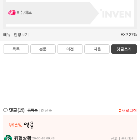
미뉴에뜨
메뉴
인장보기
EXP 27%
목록
본문
이전
다음
댓글쓰기
댓글
(19)
등록순
|
최신순
새로고침
위험상황
26-05-18 09:48
신고
|
공감 확인