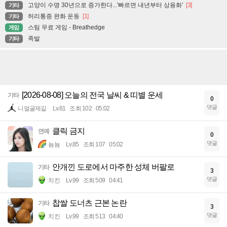
고양이 수명 30년으로 증가한다...'빠르면 내년부터 상용화'
[3]
기타
허리통증 완화 운동
[1]
기타
스팀 무료 게임 - Breathedge
게임
족발
기타
[2026-08-08] 오늘의 전국 날씨 & 띠별 운세
기타
0
댓글
니얼굴제길
Lv.81
조회 102
05:02
클릭 금지
연예
0
댓글
뇸뇸
Lv.85
조회 107
05:02
안개낀 도로에서 마주한 성체 버팔로
기타
3
댓글
치킨
Lv.99
조회 509
04:41
찹쌀 도너츠 근본 논란
기타
3
댓글
치킨
Lv.99
조회 513
04:40