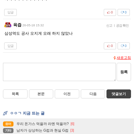
답글
0
0
육즙
26-05-18 15:32
신고
|
공감 확인
삼성역도 공사 오지게 오래 하지 않았나
답글
0
0
새로고침
등록
목록
본문
이전
다음
댓글보기
ㅇㅇㄱ 지금 뜨는 글
우리 돈가스 먹을까 라멘 먹을까?
[6]
유머
남자가 상상하는 G컵과 현실 G컵
[3]
기타