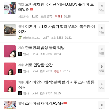
오버워치 한국 신규 영웅 D.MON 플레이 트
게임
9
레일러
댓글
세프라딘
Lv.85
조회 1676
추천 1
01:38
이혼녀 → 1조 사업가 할리우드에 복수한 이
연예
0
여자
댓글
라라크로포드
Lv.87
조회 3283
01:31
한국인의 밥상 물회 먹방
계층
4
댓글
입사
Lv.94
조회 2550
01:23
서로 민망한 순간
계층
0
댓글
입사
Lv.94
조회 2833
추천 1
01:19
캐리비안의 해적: 블랙 펄의 저주 조니 뎁 등
계층
1
장씬
댓글
입사
Lv.94
조회 2757
01:15
스테이씨 재이의 ASMR
연예
0
댓글