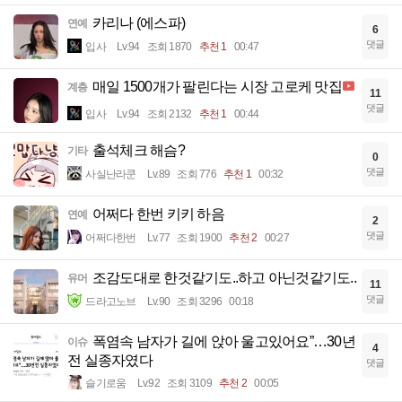
카리나 (에스파)
연예
6
댓글
입사
Lv.94
조회 1870
추천 1
00:47
매일 1500개가 팔린다는 시장 고로케 맛집
계층
11
댓글
입사
Lv.94
조회 2132
추천 1
00:44
출석체크 해슴?
기타
0
댓글
사실난라쿤
Lv.89
조회 776
추천 1
00:32
어쩌다 한번 키키 하음
연예
2
댓글
어쩌다한번
Lv.77
조회 1900
추천 2
00:27
조감도대로 한것같기도..하고 아닌것같기도..
유머
11
댓글
드라고노브
Lv.90
조회 3296
00:18
폭염속 남자가 길에 앉아 울고있어요”…30년
이슈
4
전 실종자였다
댓글
슬기로움
Lv.92
조회 3109
추천 2
00:05