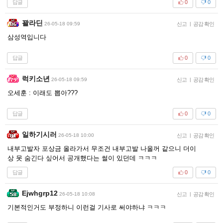
답글
0
0
꽐라딘
26-05-18 09:59
신고
|
공감 확인
삼성역입니다
답글
0
0
럭키소년
26-05-18 09:59
신고
|
공감 확인
오세훈 : 이래도 뽑아???
답글
0
0
일하기시러
26-05-18 10:00
신고
|
공감 확인
내부고발자 포상금 올라가서 무조건 내부고발 나올꺼 같으니 더이
상 못 숨긴다 싶어서 공개했다는 썰이 있던데 ㅋㅋㅋ
답글
0
0
Ejwhgrp12
26-05-18 10:08
신고
|
공감 확인
기본적인거도 부정하니 이런걸 기사로 써야하냐 ㅋㅋㅋ