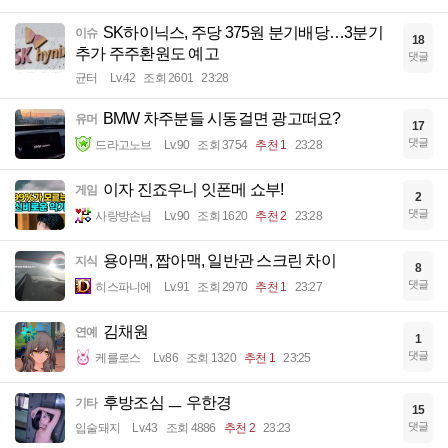
SK하이닉스, 주당 375원 분기배당…3분기
이슈
18
추가 주주환원도 예고
댓글
균터
Lv.42
조회 2601
23:28
BMW 차주분들 시동걸면 광고떠요?
유머
17
댓글
드라고노브
Lv.90
조회 3754
추천 1
23:28
이자 진죠우니 잇폰메 쇼부!
게임
2
댓글
사랑방손님
Lv.90
조회 1620
추천 2
23:28
용아맥, 짭아맥, 일반관 스크린 차이
지식
8
댓글
히스파니에
Lv.91
조회 2970
추천 1
23:27
김채원
연예
1
댓글
케를로스
Lv.86
조회 1320
추천 1
23:25
후방조심 ㅡ 우한경
기타
15
댓글
입술돼지
Lv.43
조회 4886
추천 2
23:23