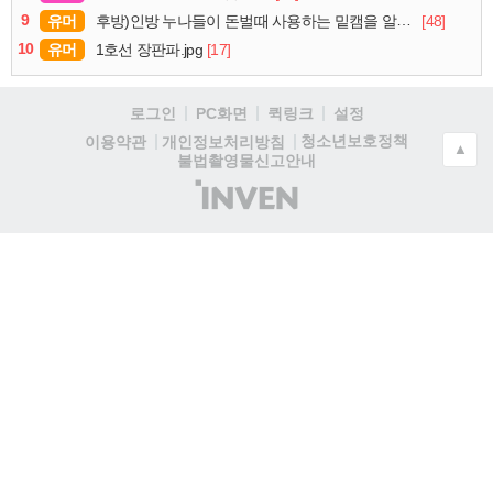
9
유머
[48]
후방)인방 누나들이 돈벌때 사용하는 밑캠을 알아보자
10
유머
[17]
1호선 장판파.jpg
로그인
PC화면
퀵링크
설정
청소년보호정책
이용약관
개인정보처리방침
▲
불법촬영물신고안내
(주)
인
벤