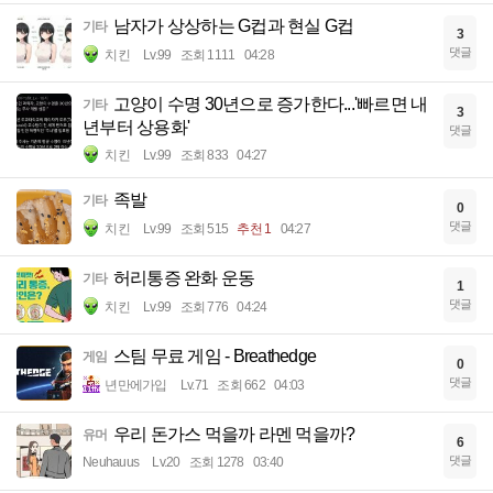
남자가 상상하는 G컵과 현실 G컵
기타
3
댓글
치킨
Lv.99
조회 1111
04:28
고양이 수명 30년으로 증가한다...'빠르면 내
기타
3
년부터 상용화'
댓글
치킨
Lv.99
조회 833
04:27
족발
기타
0
댓글
치킨
Lv.99
조회 515
추천 1
04:27
허리통증 완화 운동
기타
1
댓글
치킨
Lv.99
조회 776
04:24
스팀 무료 게임 - Breathedge
게임
0
댓글
년만에가입
Lv.71
조회 662
04:03
우리 돈가스 먹을까 라멘 먹을까?
유머
6
댓글
Neuhauus
Lv.20
조회 1278
03:40