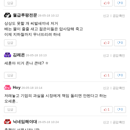
답글
0
0
월급루팡전문
26-05-18 10:12
신고
|
공감 확인
상상도 못할 개 씨발새끼네 저거
배는 물이 줄줄 새고 젊은이들은 압사당해 죽고
이제 지하철까지 무너뜨리려 하네
답글
2
0
김레온
26-05-18 10:13
신고
|
공감 확인
세훈아 이거 존나 큰데? ㅎ
답글
1
0
Hoy
26-05-18 10:14
신고
|
공감 확인
저래놓고 기업의 과실을 시장에게 책임 돌리면 안된다고 하는
오세훈..
답글
1
0
닉네임해야대
26-05-18 10:24
신고
|
공감 확인
총책이 서울시라니깐