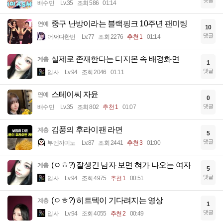
배수민
Lv.35
조회 586
01:14
중구 난방이라는 블랙핑크 10주년 팬미팅
연예
10
댓글
어쩌다한번
Lv.77
조회 2276
추천 1
01:14
실제로 존재한다는 디지몬 속 배경화면
계층
1
댓글
입사
Lv.94
조회 2046
01:11
스테이씨 자윤
연예
0
댓글
배수민
Lv.35
조회 802
추천 1
01:07
김풍의 후라이팬 라면
계층
5
댓글
부엔까미노
Lv.87
조회 2441
추천 3
01:00
(ㅇㅎ?) 잘생긴 남자 보면 혀가 나오는 여자
계층
5
댓글
입사
Lv.94
조회 4975
추천 1
00:51
(ㅇㅎ?) 히트텍이 기다려지는 영상
계층
1
댓글
입사
Lv.94
조회 4055
추천 2
00:49