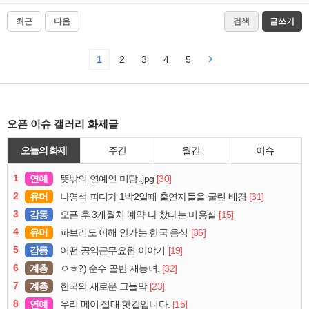
최근
다음
검색
글쓰기
1
2
3
4
5
오픈 이슈 갤러리 화제글
오늘의 화제
주간
월간
이슈
1
연예
[30]
뜻밖의 연예인 미담..jpg
2
유머
[31]
나영석 피디가 1박2일때 출연자들을 굴린 배경
3
감동
[15]
오픈 후 3개월치 예약 다 찼다는 미용실
4
유머
[36]
파브리도 이해 안가는 한국 음식
5
감동
[19]
어떤 공익근무요원 이야기
6
계층
[32]
ㅇㅎ?) 순수 골반 재능녀.
7
계층
[23]
한국의 새로운 그늘막
8
연예
[15]
우리 메이 절대 핫걸입니다.