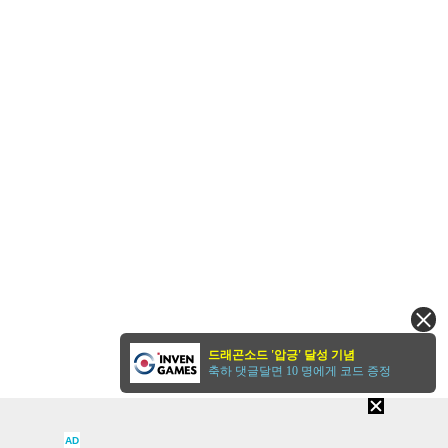
드래곤소드 '압긍' 달성 기념
축하 댓글달면 10 명에게 코드 증정
AD