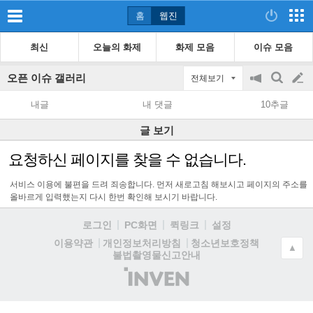
홈
웹진
최신
오늘의 화제
화제 모음
이슈 모음
오픈 이슈 갤러리
전체보기
공
검
글
지
색
내글
내 댓글
10추글
on/off
쓰
글 보기
기
요청하신 페이지를 찾을 수 없습니다.
서비스 이용에 불편을 드려 죄송합니다. 먼저 새로고침 해보시고 페이지의 주소를
올바르게 입력했는지 다시 한번 확인해 보시기 바랍니다.
로그인
PC화면
퀵링크
설정
청소년보호정책
이용약관
개인정보처리방침
▲
불법촬영물신고안내
(주)
인
벤