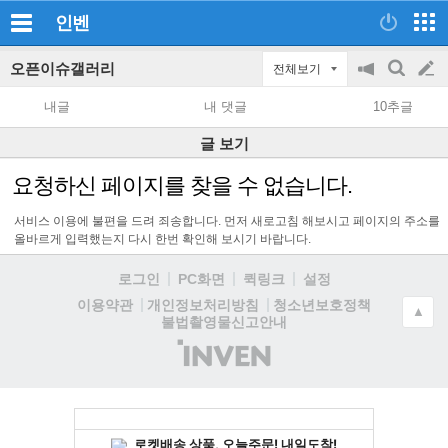
인벤
오픈이슈갤러리
전체보기
공
검
글
지
색
내글
내 댓글
10추글
on/off
쓰
글 보기
기
요청하신 페이지를 찾을 수 없습니다.
서비스 이용에 불편을 드려 죄송합니다. 먼저 새로고침 해보시고 페이지의 주소를
올바르게 입력했는지 다시 한번 확인해 보시기 바랍니다.
로그인
PC화면
퀵링크
설정
청소년보호정책
이용약관
개인정보처리방침
▲
불법촬영물신고안내
(주)
인
벤