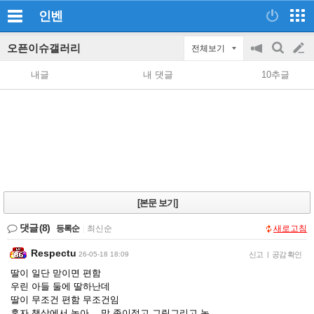
인벤
오픈이슈갤러리
전체보기
공
검
글
지
색
내글
내 댓글
10추글
on/off
쓰
기
[본문 보기]
댓글
(8)
등록순
|
최신순
새로고침
Respectu
26-05-18 18:09
신고
|
공감 확인
딸이 일단 맏이면 편함
우린 아들 둘에 딸하난데
딸이 무조건 편함 무조건임
혼자 책상에서 놀아… 막 종이접고 그림그리고 놈