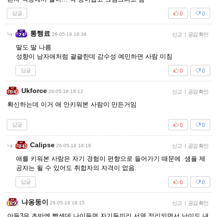
답글
0
0
통행료
26-05-18 18:36
신고
|
공감 확인
딸도 딸 나름
성향이 남자애처럼 괄괄한데 감수성 예민하면 사람 미침
답글
0
0
Ukforce
26-05-18 18:12
신고
|
공감 확인
확신하는데 이거 애 안키워본 사람이 만든거임
답글
0
0
Calipse
26-05-18 18:18
신고
|
공감 확인
애를 키워본 사람은 자기 경험이 편향으로 들어가기 때문에 샘플 제
공자는 될 수 있어도 취합자의 자격이 없음.
답글
0
0
냐옹둥이
26-05-18 18:15
신고
|
공감 확인
아들3은 초반엔 빡센데 나이들면 자기들끼리 서열 정리되면서 난이도 내