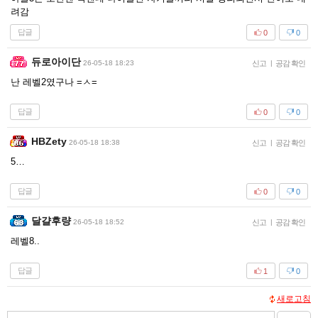
려감
답글
0
0
듀로아이단
26-05-18 18:23
신고
|
공감 확인
난 레벨2였구나 =ㅅ=
답글
0
0
HBZety
26-05-18 18:38
신고
|
공감 확인
5…
답글
0
0
달걀후량
26-05-18 18:52
신고
|
공감 확인
레벨8..
답글
1
0
새로고침