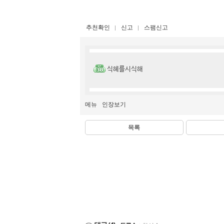
추천확인
신고
스팸신고
식혜를시식해
메뉴
인장보기
목록