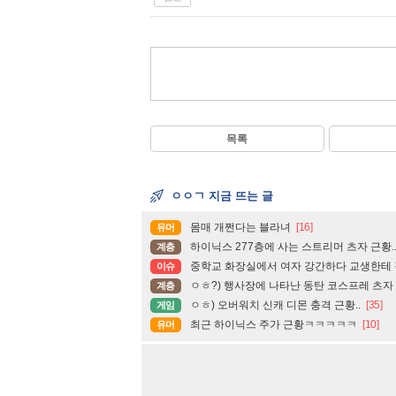
목록
ㅇㅇㄱ 지금 뜨는 글
몸매 개쩐다는 블라녀
[16]
유머
하이닉스 277층에 사는 스트리머 츠자 근황.
계층
중학교 화장실에서 여자 강간하다 교생한테 
이슈
ㅇㅎ?) 행사장에 나타난 동탄 코스프레 츠자
계층
ㅇㅎ) 오버워치 신캐 디몬 충격 근황..
[35]
게임
최근 하이닉스 주가 근황ㅋㅋㅋㅋㅋ
[10]
유머