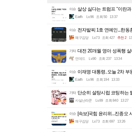
살상 싫다는 트럼프 "이란과
이슈
Earth
Lv.96
조회 50
13:37
전자발찌 1호 연예인...한동
이슈
왜구김당
Lv.73
조회 427
추천 2
13
대전 20개월 영아 성폭행 살
기타
언데드
Lv.90
조회 237
13:34
이재명 대통령, 오늘 2차 
이슈
Earth
Lv.96
조회 194
13:33
단순히 설탕시럽 코팅하는 
기타
사실난라쿤
Lv.89
조회 840
13:27
[속보]국힘 윤리위...진종오
이슈
왜구김당
Lv.73
조회 697
13:26