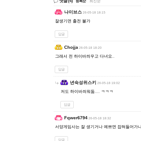
댓글
(4)
등록순
|
최신순
나이브스
26-05-18 18:15
잘생기면 출전 불가
답글
Chojja
26-05-18 18:20
그래서 전 하이바씌우고 다녀요..
답글
년숙성위스키
26-05-18 19:02
저도 하이바씌워둠.... ㅋㅋㅋ
답글
Fqwer6794
26-05-18 18:32
서양게임사는 잘 생기거나 예쁘면 잡혀들어가
답글