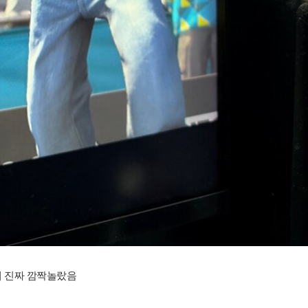
때 진짜 깜짝놀랐음