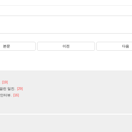
본문
이전
다음
.
[19]
걸린 일진.
[29]
 인터뷰.
[16]