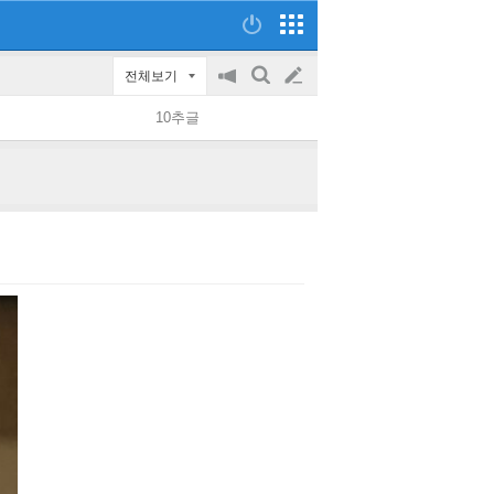
전체보기
공
검
글
지
색
10추글
on/off
쓰
기