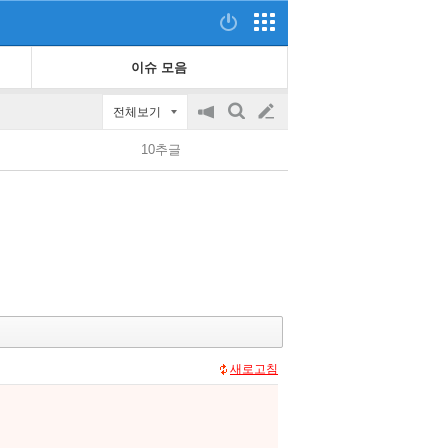
이슈 모음
전체보기
공
검
글
지
색
10추글
on/off
쓰
기
새로고침