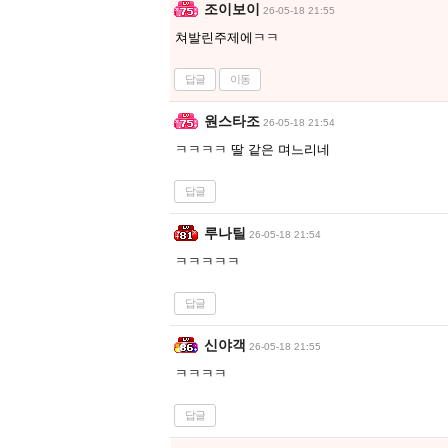
조이보이
26-05-18 21:55
쳐발린주제에ㅋㅋ
답글
이동
원스타조
26-05-18 21:54
ㅋㅋㅋㅋ 딸 같은 며느리네
답글
루나틸
26-05-18 21:54
ㅋㅋㅋㅋㅋ
답글
신야객
26-05-18 21:55
ㅋㅋㅋㅋ
답글