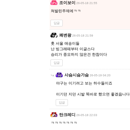
조이보이
26-05-18 21:55
쳐발린주제에ㅋㅋ
답글
쾌변왕
26-05-18 21:59
훗 서울 애송이들
난 빙그레때부터 이글스다
승리가 중요하지 않은건 한참이다
답글
사슴시슴가슴
26-05-19 04:20
야구는 이기려고 보는 하수들이죠
이기던 지던 시발 똑바로 했으면 좋겠읍니다
답글
탄크레디
26-05-18 22:03
ㅋㅋㅋㅋㅋㅋㅋ