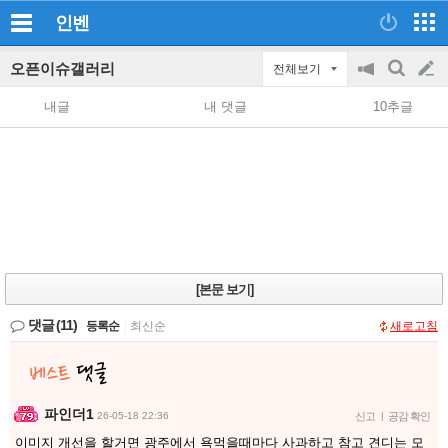
인벤
오픈이슈갤러리
전체보기
공
검
글
지
색
내글
내 댓글
10추글
on/off
쓰
기
[본문 보기]
댓글
(11)
등록순
|
최신순
새로고침
파인더1
26-05-18 22:36
신고
|
공감 확인
이미지 개선을 할거면 광주에서 욕먹을때마다 사과하고 참고 견디는 모