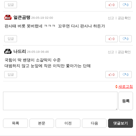
답글
0
0
얼큰곰탱
26-05-19 02:00
신고
|
공감 확인
판사때 버릇 못버렸네 ㅋㅋㅋ 꼬우면 다시 판사나 하든가
답글
0
0
나드리
26-05-19 06:46
신고
|
공감 확인
국힘이 딱 밴댕이 소갈딱지 수준
대범하지 않고 눈앞에 작은 이익만 쫓아가는 단체
답글
0
0
새로고침
등록
목록
본문
이전
다음
댓글보기