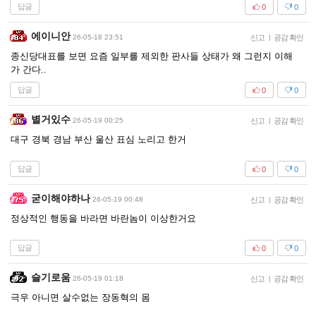
답글
0
0
에이니안
26-05-18 23:51
신고
|
공감 확인
종신당대표를 보면 요즘 일부를 제외한 판사들 상태가 왜 그런지 이해
가 간다..
답글
0
0
별거있수
26-05-19 00:25
신고
|
공감 확인
대구 경북 경남 부산 울산 표심 노리고 한거
답글
0
0
굳이해야하나
26-05-19 00:48
신고
|
공감 확인
정상적인 행동을 바라면 바란놈이 이상한거요
답글
0
0
슬기로움
26-05-19 01:18
신고
|
공감 확인
극우 아니면 살수없는 장동혁의 몸