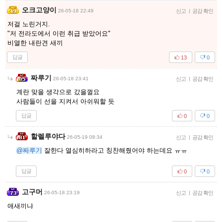
오크고양이
26-05-18 22:49
신고
|
공감 확인
저걸 노린거지.
"저 전라도에서 이런 취급 받았어요"
비열한 내란견 새끼
답글
13
0
짜루기
26-05-18 23:41
신고
|
공감 확인
계란 맞을 생각으로 갔을껄요
사람들이 선을 지켜서 아쉬워할 듯
답글
0
0
할렐루야다
26-05-19 08:34
신고
|
공감 확인
@짜루기
잘한다 열심히하라고 칭찬해줬어야 하는데요 ㅠㅠ
답글
0
0
고구머
26-05-18 23:19
신고
|
공감 확인
애새끼냐