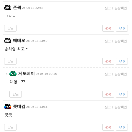
존윅
26-05-18 22:48
신고
|
공감 확인
ㄱㅇㅇ
답글
0
0
메테오
26-05-18 23:50
신고
|
공감 확인
송하영 최고 ~ !
답글
0
0
게토레이
26-05-19 00:15
신고
|
공감 확인
채영 : ??
답글
0
0
롯데검
26-05-19 13:44
신고
|
공감 확인
굿굿
답글
0
0