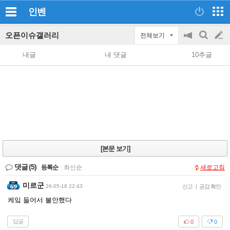
인벤
오픈이슈갤러리
전체보기
공
검
글
지
색
내글
내 댓글
10추글
on/off
쓰
기
[본문 보기]
댓글
(5)
등록순
|
최신순
새로고침
미르군
26-05-18 22:43
신고
|
공감 확인
케잌 들어서 불안했다
답글
0
0