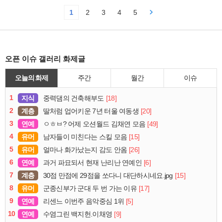
1
2
3
4
5
오픈 이슈 갤러리 화제글
오늘의 화제
주간
월간
이슈
1
지식
[18]
중력댐의 건축해부도
2
계층
[20]
딸처럼 업어키운 7년 터울 여동생
3
연예
[49]
ㅇㅎㅂ? 어제 오션월드 김채연 모음
4
유머
[15]
남자들이 미친다는 스킬 모음
5
유머
[26]
얼마나 화가났는지 감도 안옴
6
연예
[6]
과거 파묘되서 현재 난리난 연예인
7
계층
[15]
30점 만점에 29점을 쏘다니 대단하시네요.jpg
8
유머
[17]
군종신부가 군대 두 번 가는 이유
9
연예
[5]
리센느 이번주 음악중심 1위
10
연예
[9]
수염그린 백지헌.이채영