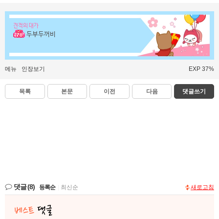
견적의 대가
두부두꺼비
메뉴
인장보기
EXP 37%
목록
본문
이전
다음
댓글쓰기
댓글
(8)
등록순
|
최신순
새로고침