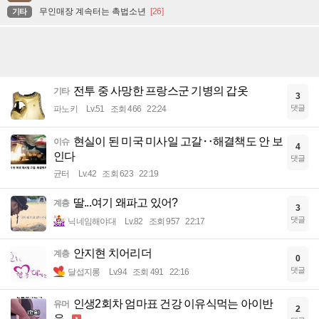
무인매장 계속터는 촉법소년
[26]
기타
전투 중 사망한 프랑스군 기병의 갑옷
기타
3
댓글
파노키
Lv.51
조회 466
22:24
현실이 된 미국 미사일 고갈‥해결책도 안 보
이슈
4
인다
댓글
균터
Lv.42
조회 623
22:19
딸...여기 왜파고 있어?
계층
3
댓글
닉네임해야대
Lv.82
조회 957
22:17
안지현 치어리더
계층
0
댓글
달섭지롱
Lv.94
조회 491
22:16
인생2회차 엄마표 건강 이유식먹는 아이반
유머
2
응...