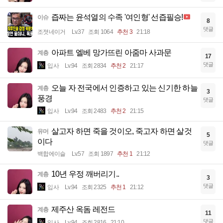
즙짜는 윤석열의 수족 '여인형' 선즙필승!
이슈
8
댓글
조졋네이거
Lv.37
조회 1064
추천 3
21:18
아파트 엘베 망가뜨린 아줌마 사과문
계층
17
댓글
입사
Lv.94
조회 2834
추천 2
21:17
오늘 자 전국에서 인증하고 있는 신기한 하늘
계층
3
풍경
댓글
입사
Lv.94
조회 2483
추천 2
21:15
살고자 하면 죽을 것이오, 죽고자 하면 살것
유머
5
이다
댓글
백합에이슬
Lv.57
조회 1897
추천 1
21:12
10년 우정 깨버리기..
계층
3
댓글
입사
Lv.94
조회 2325
추천 1
21:12
제주산 옥돔 레전드
계층
11
댓글
입사
Lv.94
조회 2816
21:10