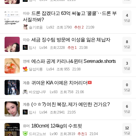
드론 잡겠다고 63억 써놓고 '쿨쿨'‥드론 부
이슈
4
서질까봐?
댓글
슬기로움
Lv.92
조회 1790
추천 2
21:09
세금 징수팀 방문에 이성을 잃은 체납자
이슈
8
댓글
입사
Lv.94
조회 2228
추천 1
21:08
에스파 공계 카리나&윈터 Serenade.shorts
연예
3
댓글
달섭지롱
Lv.94
조회 955
21:08
귀여운 KIA 이예은 치어리더
계층
0
댓글
바오밥나무
Lv.83
조회 758
21:06
(ㅇㅎ?) 여친 복장, 제가 예민한 건가요?
계층
6
댓글
입사
Lv.94
조회 2941
21:05
180cm에 124kg의 수트핏
유머
12
댓글
드라고노브
Lv.90
조회 2819
추천 1
21:04