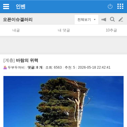
인벤
오픈이슈갤러리
전체보기
공
검
글
지
색
내글
내 댓글
10추글
on/off
쓰
기
[계층]
바람의 위력
두부두꺼비
댓글: 8 개
조회:
6563
추천:
5
2026-05-18 22:42:41