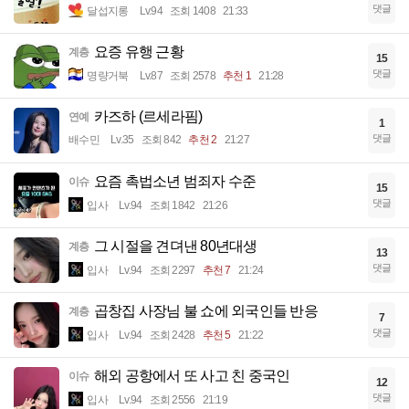
댓글
달섭지롱
Lv.94
조회 1408
21:33
요증 유행 근황
계층
15
댓글
명량거북
Lv.87
조회 2578
추천 1
21:28
카즈하 (르세라핌)
연예
1
댓글
배수민
Lv.35
조회 842
추천 2
21:27
요즘 촉법소년 범죄자 수준
이슈
15
댓글
입사
Lv.94
조회 1842
21:26
그 시절을 견뎌낸 80년대생
계층
13
댓글
입사
Lv.94
조회 2297
추천 7
21:24
곱창집 사장님 불 쇼에 외국인들 반응
계층
7
댓글
입사
Lv.94
조회 2428
추천 5
21:22
해외 공항에서 또 사고 친 중국인
이슈
12
댓글
입사
Lv.94
조회 2556
21:19