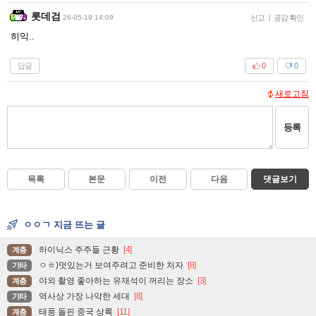
롯데검
26-05-19 14:09
신고
|
공감 확인
히익..
답글
0
0
새로고침
등록
목록
본문
이전
다음
댓글보기
ㅇㅇㄱ 지금 뜨는 글
하이닉스 주주들 근황
[4]
계층
ㅇㅎ)멋있는거 보여주려고 준비한 처자
[8]
기타
야외 촬영 좋아하는 유재석이 꺼리는 장소
[3]
계층
역사상 가장 나약한 세대
[8]
기타
태풍 돌핀 중국 상륙
[11]
계층