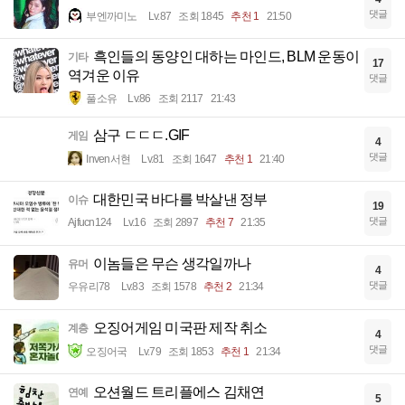
댓글
부엔까미노
Lv.87
조회 1845
추천 1
21:50
흑인들의 동양인 대하는 마인드, BLM 운동이
기타
17
역겨운 이유
댓글
풀소유
Lv.86
조회 2117
21:43
삼구 ㄷㄷㄷ.GIF
게임
4
댓글
Inven서현
Lv.81
조회 1647
추천 1
21:40
대한민국 바다를 박살낸 정부
이슈
19
댓글
Ajfucn124
Lv.16
조회 2897
추천 7
21:35
이놈들은 무슨 생각일까나
유머
4
댓글
우유리78
Lv.83
조회 1578
추천 2
21:34
오징어게임 미국판 제작 취소
계층
4
댓글
오징어국
Lv.79
조회 1853
추천 1
21:34
오션월드 트리플에스 김채연
연예
5