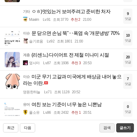
ㅇㅎ)멋있는거 보여주려고 준비한 처자
기타
9
댓글
Maxim
Lv.91
조회 3770
추천 2
21:00
문 닫으면 손님 뚝"‥폭염 속 '개문냉방' 70%
이슈
10
댓글
슬기로움
Lv.92
조회 1801
21:00
(리센느) 다이어트 전 제철 미나미 시절
계층
20
댓글
옆사마
Lv.87
조회 1936
추천 3
20:53
미군 무기 고갈과 미국에게 배상금 내어 놓으
이슈
7
라는 이란.
댓글
영원한하늘
Lv.71
조회 1128
20:52
여친 보는 기준이 너무 높은 니뽄남
유머
0
댓글
풀소유
Lv.86
조회 2432
추천 1
20:51
최근
다음
검색
글쓰기