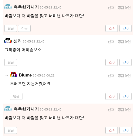
촉촉한거시기
26-05-18 22:45
신고
|
공감 확인
바람보다 저 바람을 맞고 버텨낸 나무가 대단!
답글
이동
4
0
신라
26-05-18 22:45
신고
|
공감 확인
그와중에 머리숱보소
답글
0
0
Blume
26-05-19 00:21
신고
|
공감 확인
부러우면 지는거랬어요
답글
0
0
촉촉한거시기
26-05-18 22:45
신고
|
공감 확인
바람보다 저 바람을 맞고 버텨낸 나무가 대단!
답글
4
0