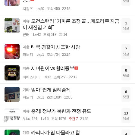
댓글
지원뜨
Lv.50
조회 450
22:15
모건스탠리 "가파른 조정 끝…메모리주 지금
이슈
1
이 재진입 기회"
댓글
균터
Lv.42
조회 618
22:14
태국 경찰이 체포한 사람
계층
7
댓글
파노키
Lv.51
조회 734
22:14
시녀원이 vs 할리종부
계층
0
댓글
아이스티이
Lv.32
조회 253
22:12
엄마: 쉽게 알려줄게
기타
6
댓글
파노키
Lv.51
조회 1084
22:05
충격! 정부가 북한과 전쟁 유도
이슈
13
댓글
Ajfucn124
Lv.16
조회 1976
추천 7
21:52
카리나가 입 다물라고 함
계층
4