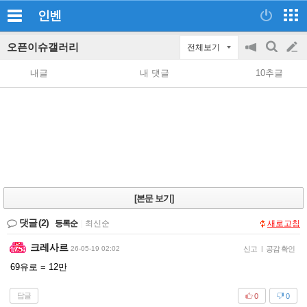
인벤
오픈이슈갤러리
전체보기
공
검
글
지
색
내글
내 댓글
10추글
on/off
쓰
기
[본문 보기]
댓글
(2)
등록순
|
최신순
새로고침
크레사르
26-05-19 02:02
신고
|
공감 확인
69유로 = 12만
답글
0
0