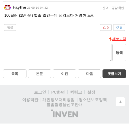
Faythe
26-05-19 04:32
신고
|
공감 확인
100달러 (15만원) 할줄 알았는데 생각보다 저렴한 느낌
답글
0
0
새로고침
등록
목록
본문
이전
다음
댓글보기
로그인
PC화면
퀵링크
설정
청소년보호정책
이용약관
개인정보처리방침
▲
불법촬영물신고안내
(주)
인
벤