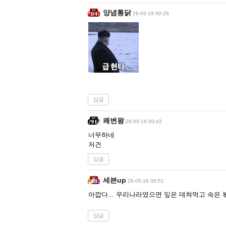
양념통닭
26-05-19 00:26
답글
쾌변왕
26-05-19 00:42
너무하네
저건
답글
세븐up
26-05-19 00:51
아깝다... 우리나라였으면 잎은 데쳐먹고 속은 
답글