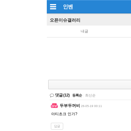
인벤
오픈이슈갤러리
내글
댓글
(12)
등록순
|
최신순
두부두꺼비
26-05-19 00:11
아티초크 인가?
답글