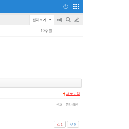
전체보기
공
검
글
지
색
10추글
on/off
쓰
기
새로고침
신고
|
공감 확인
1
0