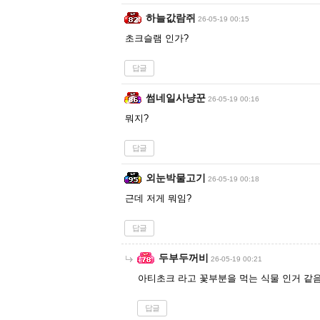
하늘값람쥐
26-05-19 00:15
초크슬램 인가?
답글
썸네일사냥꾼
26-05-19 00:16
뭐지?
답글
외눈박물고기
26-05-19 00:18
근데 저게 뭐임?
답글
두부두꺼비
26-05-19 00:21
아티초크 라고 꽃부분을 먹는 식물 인거 같
답글