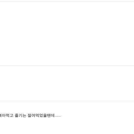
볶아먹고 줄기는 절여먹었을텐데.....