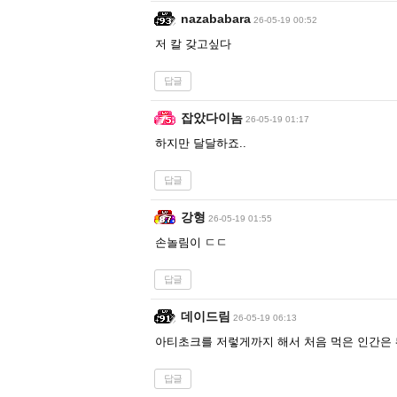
nazababara
26-05-19 00:52
저 칼 갖고싶다
답글
잡았다이놈
26-05-19 01:17
하지만 달달하죠..
답글
강형
26-05-19 01:55
손놀림이 ㄷㄷ
답글
데이드림
26-05-19 06:13
아티초크를 저렇게까지 해서 처음 먹은 인간은
답글