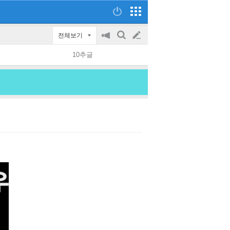
전체보기
공
검
글
지
색
10추글
on/off
쓰
기