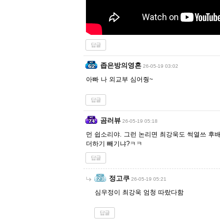
답글
좁은방의영혼
26-05-19 03:02
아빠 나 외교부 심어줭~
답글
곰러뷰
26-05-19 05:18
먼 쉽소리야. 그런 논리면 최강욱도 썩열쓰 후배
더하기 빼기냐?ㅋㅋ
답글
정고쿠
26-05-19 05:21
심우정이 최강욱 엄청 따랐다함
답글