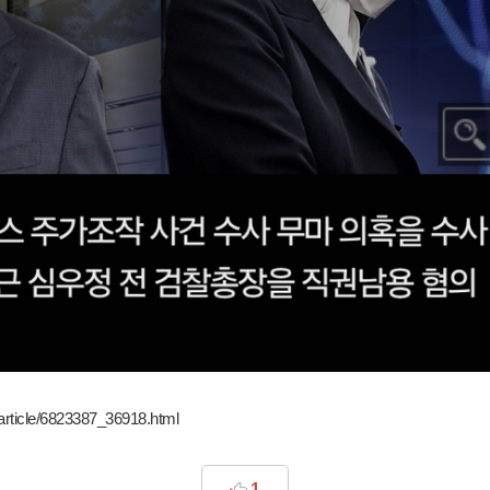
article/6823387_36918.html
1