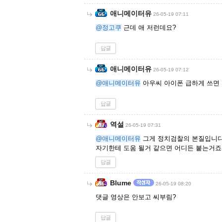
애니메이터유
26-05-19 07:11
@정고쿠
근데 애 저런데요?
답글
애니메이터유
26-05-19 07:12
@애니메이터유
아우씨 아이폰 급하게 쓰면
답글
역설
26-05-19 07:31
@애니메이터유
그게 정치검찰의 본질입니
자기한테 도움 될거 같으면 어디든 붙는거죠
답글
Blume
26-05-19 08:20
댓글 영상은 안보고 씨부림?
답글