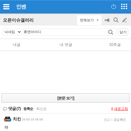
인벤
오픈이슈갤러리
전체보기
공
검
글
지
색
닫기
on/off
쓰
내글
내 댓글
10추글
기
[본문 보기]
댓글
(7)
등록순
|
최신순
새로고침
치킨
26-05-19 06:58
신고
|
공감 확인
꺄