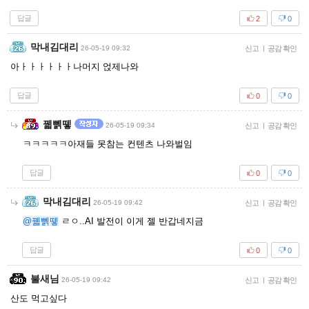
답글
2
0
막내김대리
26-05-19 09:32
신고
|
공감 확인
아ㅏㅏㅏㅏㅏㅏ나머지 얹제나와
답글
0
0
꿻뻵뗗
26-05-19 09:34
신고
|
공감 확인
ㅋㅋㅋㅋㅋ아재들 못참는 컨텐츠 나와벌임
답글
0
0
막내김대리
26-05-19 09:42
신고
|
공감 확인
@꿻뻵뗗
ㄹㅇ..AI 발전이 이게 젤 반갑네지금
답글
0
0
불새님
26-05-19 09:42
신고
|
공감 확인
산도 먹고싶다