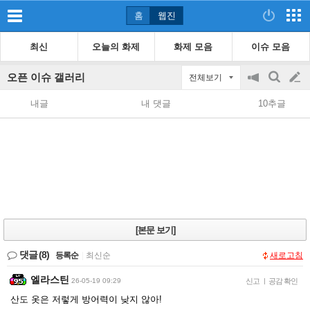
홈
웹진
최신
오늘의 화제
화제 모음
이슈 모음
오픈 이슈 갤러리
전체보기
공
검
글
지
색
내글
내 댓글
10추글
on/off
쓰
기
[본문 보기]
댓글
(8)
등록순
|
최신순
새로고침
엘라스틴
26-05-19 09:29
신고
|
공감 확인
산도 옷은 저렇게 방어력이 낮지 않아!