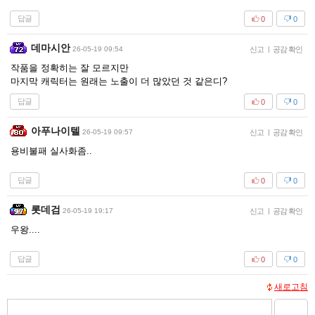
답글
0
0
데마시안
26-05-19 09:54
신고
|
공감 확인
작품을 정확히는 잘 모르지만
마지막 캐릭터는 원래는 노출이 더 많았던 것 같은디?
답글
0
0
아푸나이텔
26-05-19 09:57
신고
|
공감 확인
용비불패 실사화좀..
답글
0
0
롯데검
26-05-19 19:17
신고
|
공감 확인
우왕....
답글
0
0
새로고침