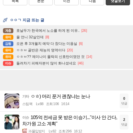
목록
본문
이전
다음
댓글보기
ㅇㅇㄱ 지금 뜨는 글
호날두가 한국에서 노쇼를 하게 된 이유..
[26]
계층
울 언니 32살인데
[8]
유머
오픈 후 3개월치 예약 다 찼다는 미용실
[6]
감동
ㅇㅎㅂ 골반은 재능의 영역이다
[20]
유머
ㅇㅎㅂ?? 제미나이 몰락의 신호탄이였던 것
[14]
유머
돌려차기 피해자분이 많이 화나셨네요
[46]
이슈
ㅇㅎ) 머리 푼거 괜찮냐는 눈나
기타
0
댓글
스팀팩
Lv.88
조회 106
16:14
105억 전세금 못 받은 이승기..."이사 안 간다,
이슈
2
차가원 고소 계획"
댓글
과몰입방지
Lv.82
조회 296
16:12