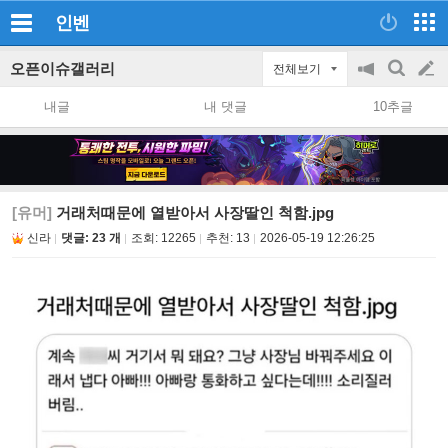
인벤
오픈이슈갤러리
전체보기
공
검
글
지
색
내글
내 댓글
10추글
on/off
쓰
기
[유머]
거래처때문에 열받아서 사장딸인 척함.jpg
신라
댓글: 23 개
조회:
12265
추천:
13
2026-05-19 12:26:25