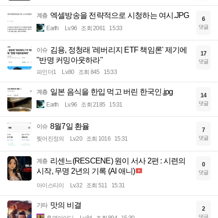
엑셀방송을 전략적으로 시청하는 여시.JPG
계층
6
댓글
Earth
Lv.96
조회 2061
15:33
김용, 정청래 '레버리지 ETF 책임론' 제기에
이슈
17
"반명 커밍아웃하라"
댓글
파인더1
Lv.80
조회 845
15:33
일본 음식을 한입 먹고 버린 한국인.jpg
계층
14
댓글
Earth
Lv.96
조회 2185
15:31
8월7일 환율
이슈
7
댓글
찢어진정의
Lv.20
조회 1016
15:31
리센느(RESCENE) 원이 서사 2편 : 시련의
계층
0
시작, 무명 2년의 기록 (AI 애니)
댓글
아이스티이
Lv.32
조회 511
15:31
맛의 비결
기타
2
댓글