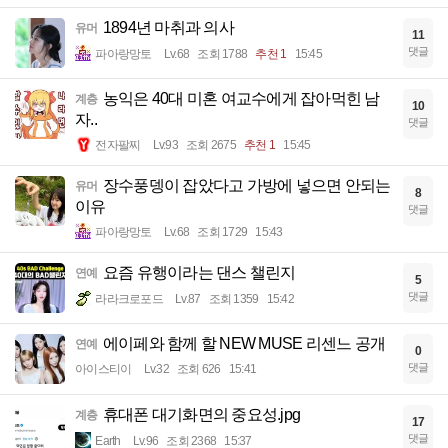
1894년 마취과 의사
유머
11
댓글
파아랑망토
Lv.68
조회 1788
추천 1
15:45
농익은 40대 미혼 여교수에게 잡아먹힌 남
계층
10
자..
댓글
전자팔찌
Lv.93
조회 2675
추천 1
15:45
장수풍뎅이 잡았다고 가방에 넣으면 안되는
유머
8
이유
댓글
파아랑망토
Lv.68
조회 1729
15:43
요즘 유행이라는 댄스 챌린지
연예
5
댓글
라라크로포드
Lv.87
조회 1359
15:42
에이페와 함께 할 NEW MUSE 리센느 공개
연예
0
댓글
아이스티이
Lv.32
조회 626
15:41
휴대폰 대기화면의 중요성.jpg
계층
17
댓글
Earth
Lv.96
조회 2368
15:37