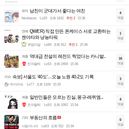
남친이 군대가서 좋다는 여친
유머
4
댓글
Neuhauus
Lv.20
조회 1832
추천 2
15:36
QWER) 직접 만든 폰케이스 서로 교환하는
연예
1
젠야타와 냥뇽타워
댓글
큐땁이알
Lv.88
조회 912
추천 1
15:36
역대급 전설의 레전드 찍었다는 카니발..
계층
16
댓글
전자팔찌
Lv.93
조회 2490
15:36
속보] 서울도 '40도'…오늘 노원 40.2도 기록
이슈
3
댓글
하이리슥
Lv.77
조회 1106
15:35
일반인들은 모르는 진실, 몽규-레퀴엠...
계층
4
댓글
전자팔찌
Lv.93
조회 1092
15:34
부동산의 흐름
기타
0
댓글
사람아니야
Lv.63
조회 552
15:34