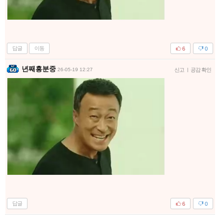
답글
이동
6
0
년째흥분중
26-05-19 12:27
신고
|
공감 확인
답글
6
0