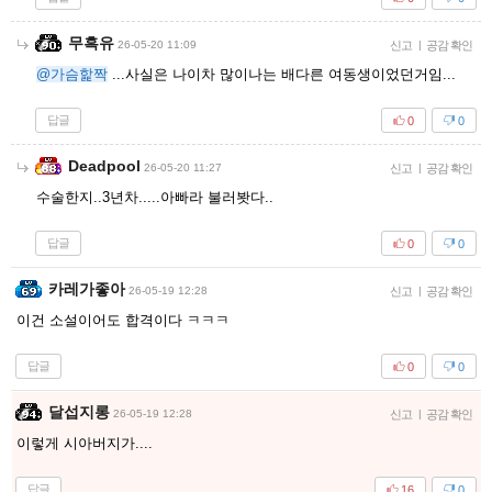
무흑유
26-05-20 11:09
신고
|
공감 확인
@가슴핥짝
...사실은 나이차 많이나는 배다른 여동생이었던거임...
답글
0
0
Deadpool
26-05-20 11:27
신고
|
공감 확인
수술한지..3년차.....아빠라 불러봣다..
답글
0
0
카레가좋아
26-05-19 12:28
신고
|
공감 확인
이건 소설이어도 합격이다 ㅋㅋㅋ
답글
0
0
달섭지롱
26-05-19 12:28
신고
|
공감 확인
이렇게 시아버지가....
답글
16
0