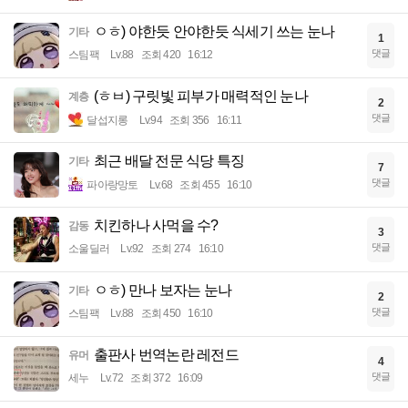
ㅇㅎ) 야한듯 안야한듯 식세기 쓰는 눈나
기타
1
댓글
스팀팩
Lv.88
조회 420
16:12
(ㅎㅂ) 구릿빛 피부가 매력적인 눈나
계층
2
댓글
달섭지롱
Lv.94
조회 356
16:11
최근 배달 전문 식당 특징
기타
7
댓글
파아랑망토
Lv.68
조회 455
16:10
치킨하나 사먹을 수?
감동
3
댓글
소울딜러
Lv.92
조회 274
16:10
ㅇㅎ) 만나 보자는 눈나
기타
2
댓글
스팀팩
Lv.88
조회 450
16:10
출판사 번역논란 레전드
유머
4
댓글
세누
Lv.72
조회 372
16:09