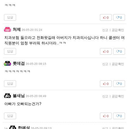
ㅋㅋㅋ
답글
0
0
처제
26-05-20 01:24
신고
|
공감 확인
치과보험 들으라고 전화왓길래 아버지가 치과의사십니다 하니 콜센터 여
직원분이 엄청 부러워 하시더라..ㅋㅋ
답글
0
0
롯데검
26-05-20 08:15
신고
|
공감 확인
ㅋㅋㅋㅋㅋㅋㅋ
답글
0
0
불새님
26-05-20 08:49
신고
|
공감 확인
아빠가 오빠되는건가?
답글
0
0
한예성
26-05-20 09:13
신고
|
공감 확인