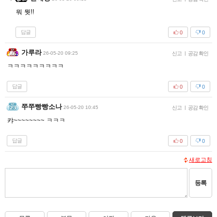
뭐 뭣!!
답글
0
0
가루라
26-05-20 09:25
신고
|
공감 확인
ㅋㅋㅋㅋㅋㅋㅋㅋㅋ
답글
0
0
쭈쭈빵빵소나
26-05-20 10:45
신고
|
공감 확인
캬~~~~~~~~ ㅋㅋㅋ
답글
0
0
새로고침
등록