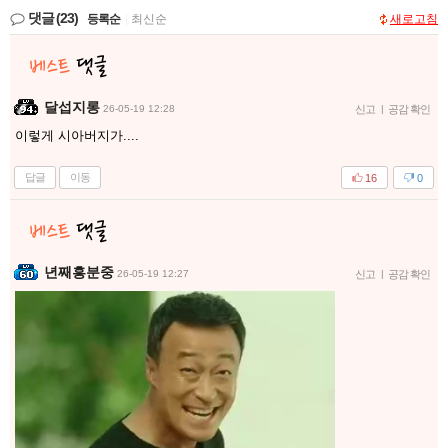
댓글
(23)
등록순
|
최신순
새로고침
달섭지롱
26-05-19 12:28
신고
|
공감 확인
이렇게 시아버지가....
답글
이동
16
0
년째흥분중
26-05-19 12:27
신고
|
공감 확인