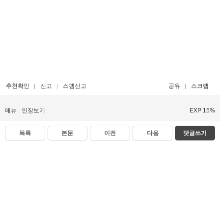
추천확인
신고
스팸신고
공유
스크랩
메뉴
인장보기
EXP 15%
목록
본문
이전
다음
댓글쓰기