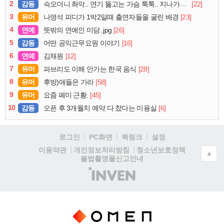
2
감동
[22]
슥오더니 촤악.. 연기 뚫고는 가슴 툭툭.. 지나가던 아재의 정체
3
유머
[23]
나영석 피디가 1박2일때 출연자들을 굴린 배경
4
연예
[26]
뜻밖의 연예인 미담..jpg
5
감동
[16]
어떤 공익근무요원 이야기
6
연예
[12]
김채원
7
유머
[28]
파브리도 이해 안가는 한국 음식
8
유머
[58]
후방)애들은 가라
9
유머
[45]
요즘 폐미 근황.
10
감동
[6]
오픈 후 3개월치 예약 다 찼다는 미용실
로그인
PC화면
퀵링크
설정
청소년보호정책
이용약관
개인정보처리방침
▲
불법촬영물신고안내
(주)
인
벤