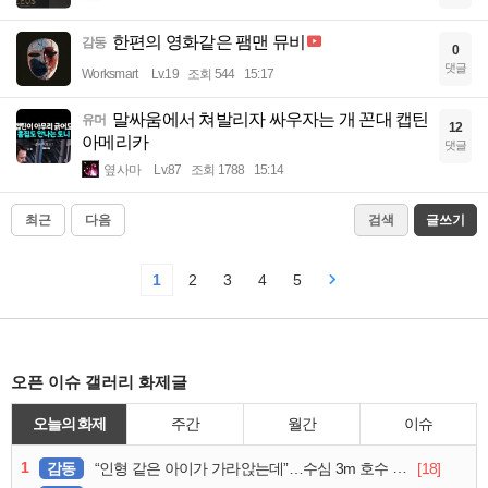
한편의 영화같은 팸맨 뮤비
감동
0
댓글
Worksmart
Lv.19
조회 544
15:17
말싸움에서 쳐발리자 싸우자는 개 꼰대 캡틴
유머
12
아메리카
댓글
옆사마
Lv.87
조회 1788
15:14
최근
다음
검색
글쓰기
1
2
3
4
5
오픈 이슈 갤러리 화제글
오늘의 화제
주간
월간
이슈
1
감동
[18]
“인형 같은 아이가 가라앉는데”…수심 3m 호수 뛰어든 60대 의인