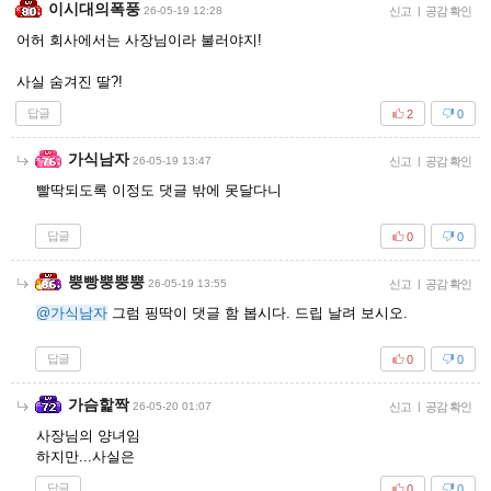
이시대의폭풍
26-05-19 12:28
신고
|
공감 확인
어허 회사에서는 사장님이라 불러야지!
사실 숨겨진 딸?!
답글
2
0
가식남자
26-05-19 13:47
신고
|
공감 확인
빨딱되도록 이정도 댓글 밖에 못달다니
답글
0
0
뿡빵뿡뿡뿡
26-05-19 13:55
신고
|
공감 확인
@가식남자
그럼 핑딱이 댓글 함 봅시다. 드립 날려 보시오.
답글
0
0
가슴핥짝
26-05-20 01:07
신고
|
공감 확인
사장님의 양녀임
하지만...사실은
답글
0
0