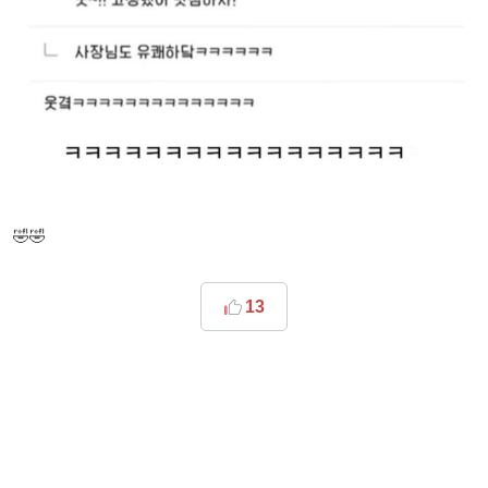
🤣🤣
13