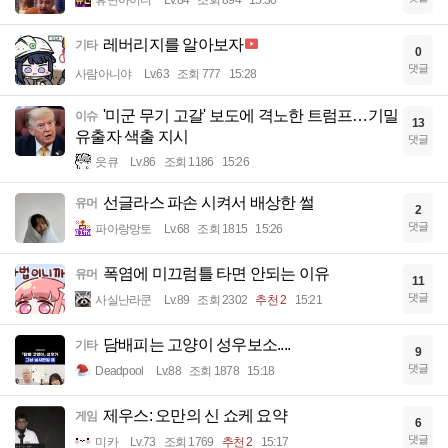
휴면아이디
Lv.84
조회 894
15:30
레버리지를 알아보자
기타
0
댓글
사람아니야
Lv.63
조회 777
15:28
'미군 무기 고갈' 보도에 격노한 트럼프…기밀
이슈
13
유출자 색출 지시
댓글
읏큐
Lv.86
조회 1186
15:26
선글라스 파손 시켜서 배상한 썰
유머
2
댓글
파아랑망토
Lv.68
조회 1815
15:26
폭염에 미끄럼틀 타면 안되는 이유
유머
11
댓글
사실난라쿤
Lv.89
조회 2302
추천 2
15:21
담배피는 고양이 성우보소....
기타
9
댓글
Deadpool
Lv.88
조회 1878
15:18
제우스: 오만의 신 쇼케 요약
게임
6
댓글
미카
Lv.73
조회 1769
추천 2
15:17