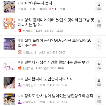
ㅇㅎ) 유부녀 눈나
기타
2
댓글
스팀팩
Lv.88
조회 645
추천 1
16:08
영화 '글래디에이터' 봤던 수컷이라면 그냥 못
유머
8
지나치는 장소..
댓글
전자팔찌
Lv.93
조회 514
16:08
실제 플레이 공개? GTA 6 신규 트레일러 28
게임
1
일 나온다
댓글
과몰입방지
Lv.82
조회 319
16:05
갤럭시가 삼성거인줄 몰랐다는 일본 부인
계층
10
댓글
달섭지롱
Lv.94
조회 1066
16:02
감사합니다, 고맙습니다의 차이
지식
13
댓글
파아랑망토
Lv.68
조회 1199
15:56
강화도 한 사찰에 남아있는 병인양요의 흔적
지식
2
댓글
파아랑망토
Lv.68
조회 1123
15:54