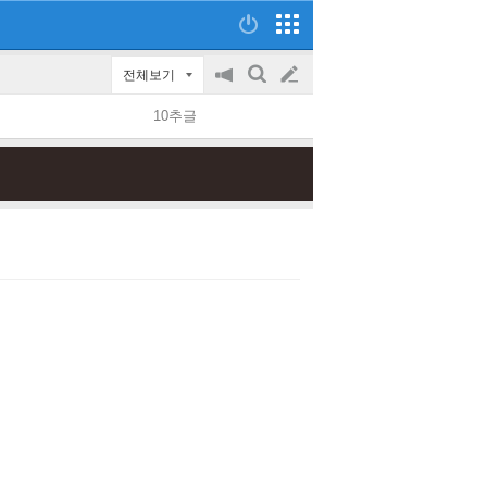
전체보기
공
검
글
지
색
10추글
on/off
쓰
기