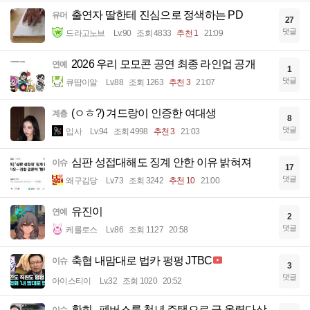
출연자 딸한테 진심으로 정색하는 PD
유머
27
댓글
드라고노브
Lv.90
조회 4833
추천 1
21:09
2026 우리 모모콘 공연 최종 라인업 공개
연예
1
댓글
큐땁이알
Lv.88
조회 1263
추천 3
21:07
(ㅇㅎ?) 겨드랑이 인증한 여대생
계층
8
댓글
입사
Lv.94
조회 4998
추천 3
21:03
심판 성접대해도 징계 안한 이유 밝혀져
이슈
17
댓글
왜구김당
Lv.73
조회 3242
추천 10
21:00
유진이
연예
2
댓글
케를로스
Lv.86
조회 1127
20:58
축협 내맘대로 법카 펑펑 JTBC
이슈
3
댓글
아이스티이
Lv.32
조회 1020
20:52
황희...폐버스를 청년 주택으로 글 올렸다삭
이슈