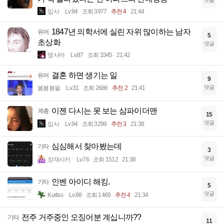
입사
Lv.94
조회 3977
추천 4
21:44
1847년 의학서에 실린 자위 많이하는 남자
유머
5
초상화
댓글
옆사마
Lv.87
조회 3345
21:42
결혼 하면 생기는 일
유머
9
댓글
봄봄봉필
Lv.31
조회 2686
추천 2
21:41
이젠 다시는 못 보는 삼파이더맨
계층
15
댓글
입사
Lv.94
조회 3299
추천 3
21:38
심심해서 찾아봤는데
기타
3
댓글
장재시카
Lv.76
조회 1512
21:38
인벤 아이디 해킹.
기타
5
댓글
Kurtas
Lv.88
조회 1469
추천 4
21:34
전주 거주중인 오징어분 계십니까??
기타
11