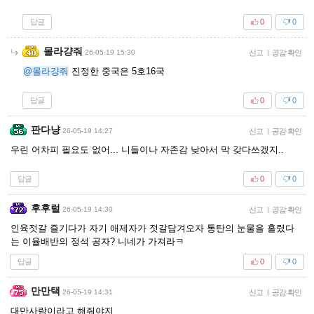
답글
0
0
몰라걍줘
26-05-19 15:30
신고
|
공감 확인
@몰라걍줘
진정한 중국은 5호16국
답글
0
0
판다냥
26-05-19 14:27
신고
|
공감 확인
우린 어차피 필요도 없어... 니들이나 자존감 낮아서 막 갖다쓰겠지..
답글
0
0
후후럴
26-05-19 14:30
신고
|
공감 확인
인육젓갈 즐기다가 자기 애제자가 젓갈담겨오자 통탄의 눈물을 흘렸다
는 이율배반의 정석 공자? 니네가 가져라ㅋ
답글
0
0
만만택
26-05-19 14:31
신고
|
공감 확인
대만사람이라고 해줘야지