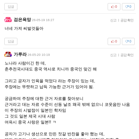
답글
0
0
검은욕망
26-05-19 16:27
신고
|
공감 확인
너네 가져 씨발것들아
답글
0
0
가루라
26-05-20 10:19
신고
|
공감 확인
노나라 사람이긴 한 데,
춘추전국시대도 중국 역사로 치니까 중국인 맞긴 해
그리고 공자가 인육을 먹었다 라는 주장이 있는 데,
주장에는 뚜렷하고 납득 가능한 근거가 있어야 됨.
궁금하여 주장에 대한 근거 자료를 찾아보니
근거라고 대는 자료 수준이 선동 날조 왜곡 밖에 없으니 코웃음만 나옴
이 주장의 시발점이 일본인 학자임
그 것도 일본 제국 시대 사람
여윽시 중국 사랑은 일본!! ㅋ
공자가 고기나 생선으로 만든 젓갈 반찬을 좋아 했는 데,