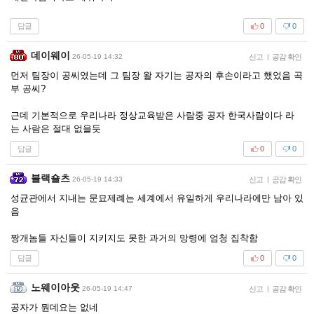
답글
0
0
데이웨이
26-05-19 14:32
신고
|
공감 확인
먼저 팀장이 공씨였는데 그 팀장 왈 자기는 공자의 후손이라고 했었음 곡
부 공씨?
근데 기본적으로 우리나라 정상교육받은 사람중 공자 한국사람이다 라
는 사람은 절대 없을듯
답글
0
0
블랙숄츠
26-05-19 14:33
신고
|
공감 확인
성균관에서 지내는 문묘제례는 세계에서 유일하게 우리나라에만 남아 있
음
짱개놈들 자신들이 지키지도 못한 과거의 망령에 엄청 집착함
답글
0
0
노웨이아웃
26-05-19 14:47
신고
|
공감 확인
공자가 뭔데요는 없네