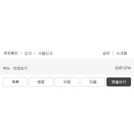
추천확인
신고
스팸신고
공유
스크랩
메뉴
인장보기
EXP 37%
목록
본문
이전
다음
댓글쓰기