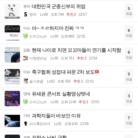
대한민국 군종신부의 위엄
유머
5
댓글
썽바
Lv.89
조회 784
추천 2
22:57
아~ ㅈㄹ하지마 진짜 ㅋㅋ
이슈
6
댓글
드라고노브
Lv.90
조회 889
22:55
현재 나이로 치면 꼬꼬마들이 연기를 시작함
감동
6
댓글
사랑방손님
Lv.90
조회 781
추천 2
22:54
축구협회 성접대 파문 2차 보도
이슈
5
댓글
슬기로움
Lv.92
조회 550
추천 1
22:51
유세윤 콘서트 실황영상떳네
연예
3
댓글
드라고노브
Lv.90
조회 1146
추천 1
22:50
과학자들이 바보인 이유
기타
7
댓글
파이혹은파어
Lv.91
조회 834
22:49
프랑스 날씨 근황
계층