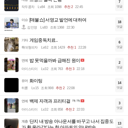
7
댓글
작두콩차
Lv.84
조회 1098
추천 2
22:45
[매불쇼] 서영교 발언에 대하여
이슈
18
댓글
김인영
Lv.83
조회 1368
22:30
게임중독치료..
기타
6
댓글
특대형피자
Lv.62
조회 1429
추천 1
22:28
밥 못먹을까봐 급해진 원이
연예
2
댓글
아이스티이
Lv.32
조회 763
추천 3
22:18
화이팅
유머
14
댓글
히롣
Lv.15
조회 998
추천 2
22:08
백제 자객과 프리티걸 ㅋㅋ
연예
3
댓글
아이스티이
Lv.32
조회 858
추천 2
22:03
단지 내 방송 아나운서를 바꾸고 나서 집중도
계층
13
가 확 올라갔다는 한 아파트의 안내방송
댓글