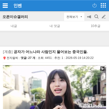
인벤
오픈이슈갤러리
전체보기
공
검
글
지
색
내글
내 댓글
10추글
on/off
쓰
기
[계층]
공자가 어느나라 사람인지 물어보는 중국인들.
전자팔찌
댓글: 27 개
조회:
4451
추천:
1
2026-05-19 14:20:22