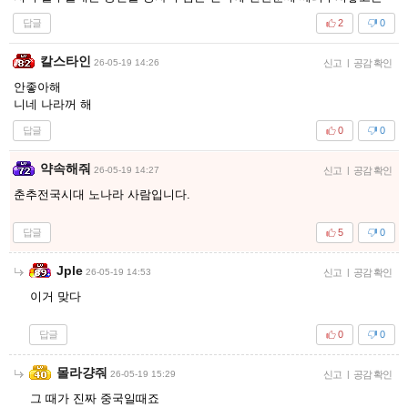
답글
2
0
칼스타인
26-05-19 14:26
신고
|
공감 확인
안좋아해
니네 나라꺼 해
답글
0
0
약속해줘
26-05-19 14:27
신고
|
공감 확인
춘추전국시대 노나라 사람입니다.
답글
5
0
Jple
26-05-19 14:53
신고
|
공감 확인
이거 맞다
답글
0
0
몰라걍줘
26-05-19 15:29
신고
|
공감 확인
그 때가 진짜 중국일때죠