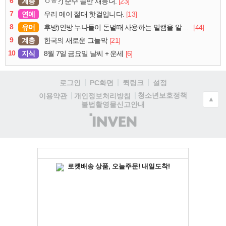
6
계층
[23]
ㅇㅎ?) 순수 골반 재능녀.
7
연예
[13]
우리 메이 절대 핫걸입니다.
8
유머
[44]
후방)인방 누나들이 돈벌때 사용하는 밑캠을 알아보자
9
계층
[21]
한국의 새로운 그늘막
10
지식
[6]
8월 7일 금요일 날씨 + 운세
로그인
PC화면
퀵링크
설정
청소년보호정책
이용약관
개인정보처리방침
▲
불법촬영물신고안내
(주)
인
벤