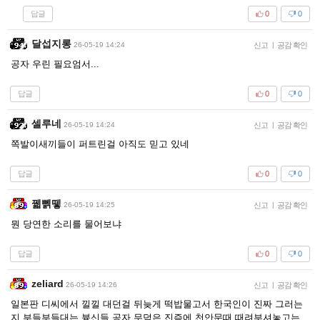
답글
0
0
달섭지롱
26-05-19 14:24
신고
|
공감 확인
공자 우린 필요엄서...
답글
0
0
셀루네
26-05-19 14:24
신고
|
공감 확인
쪽발이새끼들이 퍼트린걸 아직도 믿고 있네
답글
0
0
꿻뻵뗗
26-05-19 14:25
신고
|
공감 확인
뭔 당연한 소리를 물어보냐
답글
0
0
zeliard
26-05-19 14:26
신고
|
공감 확인
일본판 디씨에서 낄낄 대던걸 뒤늦게 떡밥물고서 한국인이 진짜 그러는
지 부들부들대는 븅신들 공자 무덤은 진즉에 천안문때 때려부셔놓고는