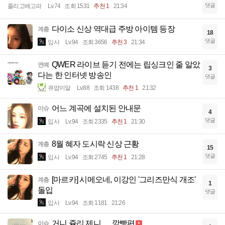
댓글
졸리고배고파
Lv.74
조회 1531
추천 1
21:34
다이소 신상 역대급 주방 아이템 등장
계층
18
댓글
입사
Lv.94
조회 3656
추천 3
21:34
QWER 라이브 듣기 전에는 립싱크인 줄 알았
연예
3
다는 한 인터넷 방송인
댓글
큐땁이알
Lv.88
조회 1438
추천 1
21:32
어느 계곡에 설치된 안내문
이슈
4
댓글
입사
Lv.94
조회 2335
추천 1
21:30
8월 혜자 도시락 신상 근황
계층
15
댓글
입사
Lv.94
조회 2745
추천 1
21:28
[마르카] 시메오네, 이강인 '그리즈만식 개조'
계층
1
돌입
댓글
입사
Lv.94
조회 1181
21:26
거니 쥴리 제니 ㅡ 깜빵편
이슈