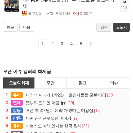
34
제
댓글
왜구김당
Lv.73
조회 1948
추천 2
20:47
최근
다음
검색
글쓰기
1
2
3
4
5
오픈 이슈 갤러리 화제글
오늘의 화제
주간
월간
이슈
1
유머
[29]
나영석 피디가 1박2일때 출연자들을 굴린 배경
2
연예
[29]
뜻밖의 연예인 미담..jpg
3
감동
[15]
오픈 후 3개월치 예약 다 찼다는 미용실
4
감동
[17]
어떤 공익근무요원 이야기
5
유머
[32]
파브리도 이해 안가는 한국 음식