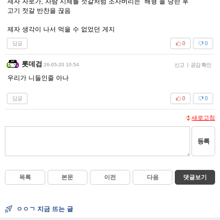
제자 자로가, 사람 시체를 젓갈처럼 조사버리는 `해형`을 당한 후
고기 젓갈 반찬을 끊음
제자 생각이 나서 먹을 수 없었던 게지
답글
0
0
롯데검
26-05-20 10:54
신고
|
공감 확인
우리가 니들인줄 아나
답글
0
0
새로고침
등록
목록
본문
이전
다음
댓글보기
ㅇㅇㄱ 지금 뜨는 글