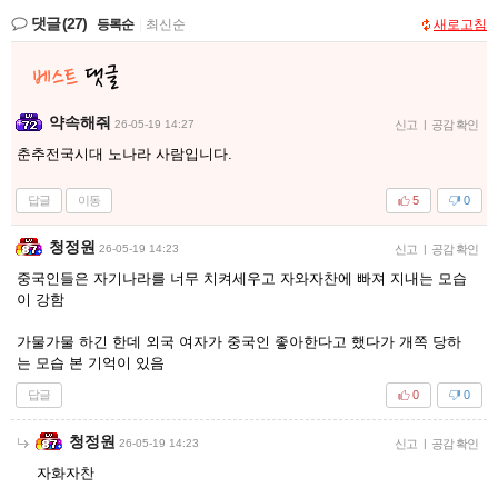
댓글
(27)
등록순
|
최신순
새로고침
약속해줘
26-05-19 14:27
신고
|
공감 확인
춘추전국시대 노나라 사람입니다.
답글
이동
5
0
청정원
26-05-19 14:23
신고
|
공감 확인
중국인들은 자기나라를 너무 치켜세우고 자와자찬에 빠져 지내는 모습
이 강함
가물가물 하긴 한데 외국 여자가 중국인 좋아한다고 했다가 개쪽 당하
는 모습 본 기억이 있음
답글
0
0
청정원
26-05-19 14:23
신고
|
공감 확인
자화자찬