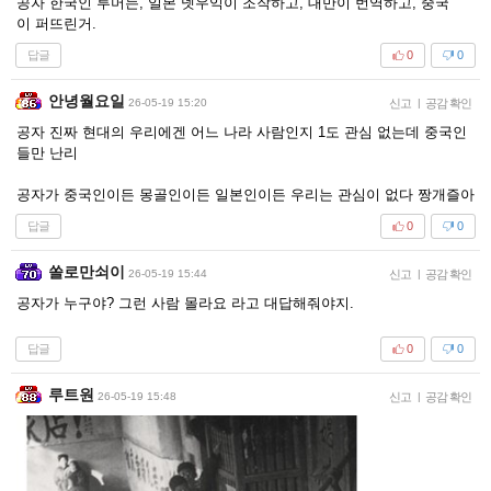
공자 한국인 루머는, 일본 넷우익이 조작하고, 대만이 번역하고, 중국
이 퍼뜨린거.
답글
0
0
안녕월요일
26-05-19 15:20
신고
|
공감 확인
공자 진짜 현대의 우리에겐 어느 나라 사람인지 1도 관심 없는데 중국인
들만 난리
공자가 중국인이든 몽골인이든 일본인이든 우리는 관심이 없다 짱개즐아
답글
0
0
쏠로만쇠이
26-05-19 15:44
신고
|
공감 확인
공자가 누구야? 그런 사람 몰라요 라고 대답해줘야지.
답글
0
0
루트원
26-05-19 15:48
신고
|
공감 확인