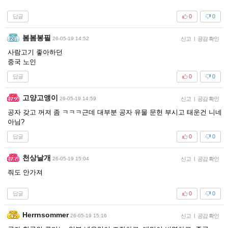
답글
0
0
봄봄봉필
26-05-19 14:52
신고
|
공감 확인
사람고기 좋아하던
중국 노인
답글
0
0
고양고앵이
26-05-19 14:59
신고
|
공감 확인
공자 갖고 꺼져 좀 ㅋㅋㅋ근데 대부분 공자 유물 문헌 부시고 태운건 니네
아님?
답글
0
0
천상날개
26-05-19 15:04
신고
|
공감 확인
줘도 안가져
답글
0
0
Herrnsommer
26-05-19 15:16
신고
|
공감 확인