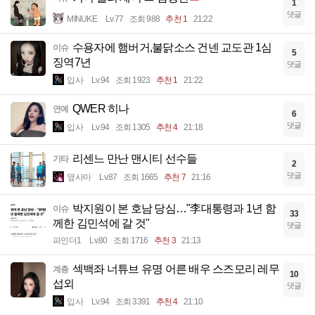
1
댓글
MINUKE
Lv.77
조회 988
추천 1
21:22
수용자에 햄버거,불닭소스 건넨 교도관 1심
이슈
5
징역7년
댓글
입사
Lv.94
조회 1923
추천 1
21:22
QWER 히나
연예
6
댓글
입사
Lv.94
조회 1305
추천 4
21:18
리센느 만난 맨시티 선수들
기타
2
댓글
옆사마
Lv.87
조회 1665
추천 7
21:16
박지원이 본 호남 당심…"李대통령과 1년 함
이슈
33
께한 김민석에 갈 것"
댓글
파인더1
Lv.80
조회 1716
추천 3
21:13
섹백좌 너튜브 유명 어른 배우 스즈모리 레무
계층
10
섭외
댓글
입사
Lv.94
조회 3391
추천 4
21:10