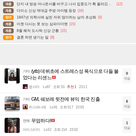
단지 내 방송 아나운서를 바꾸고 나서 집중도가 확 올라갔다는 한 아파트의 안내방송
[12]
계층
다이소 신상 역대급 주방 아이템 등장
[18]
계층
1847년 의학서에 실린 자위 많이하는 남자 초상화
[5]
유머
이젠 다시는 못 보는 삼파이더맨
[15]
계층
8월 혜자 도시락 신상 근황
[15]
계층
결혼 하면 생기는 일
[9]
유머
(ytb) 데뷔초에 스트레스성 폭식으로 다들 불
기타
0
었다는 리센느
댓글
옆사마
Lv.87
조회 53
추천 1
23:11
GM, 쉐보레 뒷전에 뷰익 한국 진출
기타
6
댓글
히스파니에
Lv.91
조회 517
23:03
무엄하다!
연예
1
댓글
아이스티이
Lv.32
조회 214
23:02