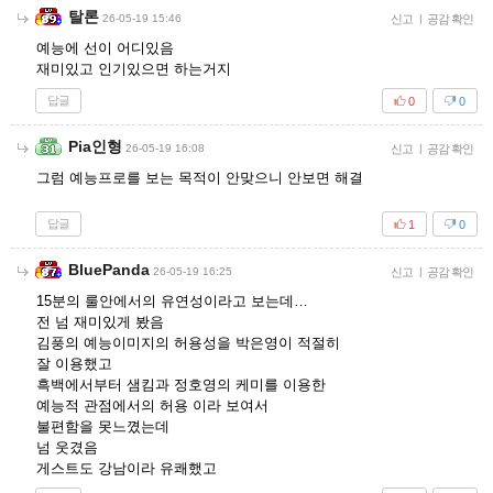
탈론
26-05-19 15:46
신고
|
공감 확인
예능에 선이 어디있음
재미있고 인기있으면 하는거지
답글
0
0
Pia인형
26-05-19 16:08
신고
|
공감 확인
그럼 예능프로를 보는 목적이 안맞으니 안보면 해결
답글
1
0
BluePanda
26-05-19 16:25
신고
|
공감 확인
15분의 룰안에서의 유연성이라고 보는데…
전 넘 재미있게 봤음
김풍의 예능이미지의 허용성을 박은영이 적절히
잘 이용했고
흑백에서부터 샘킴과 정호영의 케미를 이용한
예능적 관점에서의 허용 이라 보여서
불편함을 못느꼈는데
넘 웃겼음
게스트도 강남이라 유쾌했고