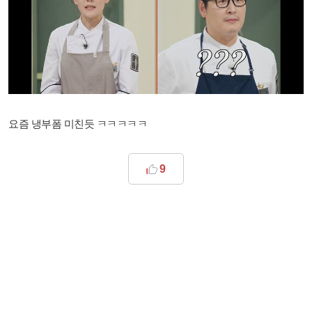
요즘 냉부폼 미친듯 ㅋㅋㅋㅋㅋ
9