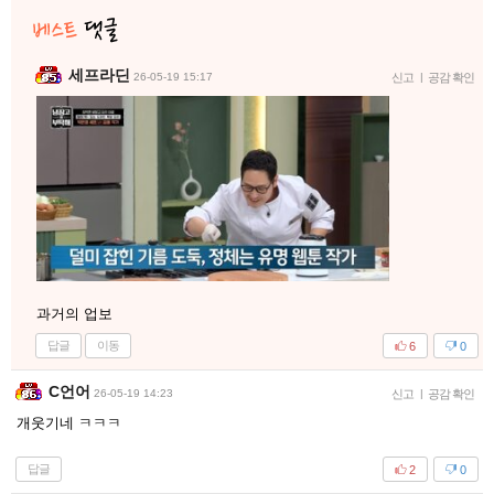
세프라딘
26-05-19 15:17
신고
|
공감 확인
과거의 업보
답글
이동
6
0
C언어
26-05-19 14:23
신고
|
공감 확인
개웃기네 ㅋㅋㅋ
답글
2
0