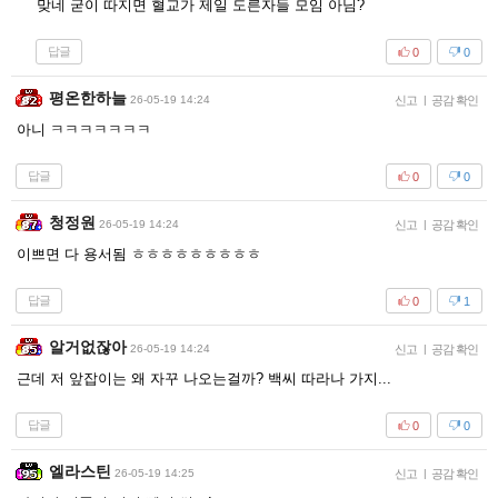
맞네 굳이 따지면 혈교가 제일 도른자들 모임 아님?
답글
0
0
평온한하늘
26-05-19 14:24
신고
|
공감 확인
아니 ㅋㅋㅋㅋㅋㅋㅋ
답글
0
0
청정원
26-05-19 14:24
신고
|
공감 확인
이쁘면 다 용서됨 ㅎㅎㅎㅎㅎㅎㅎㅎㅎ
답글
0
1
알거없잖아
26-05-19 14:24
신고
|
공감 확인
근데 저 앞잡이는 왜 자꾸 나오는걸까? 백씨 따라나 가지...
답글
0
0
엘라스틴
26-05-19 14:25
신고
|
공감 확인