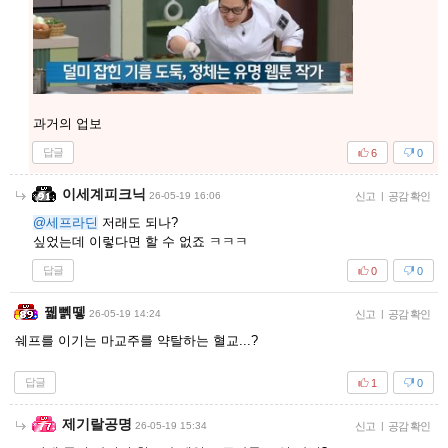
과거의 업보
답글
6
0
이세계피크닉
26-05-19 16:06
신고
|
공감 확인
@세프라딘
저래도 되나?
싶었는데 이렇다면 할 수 없죠 ㅋㅋㅋ
답글
0
0
꿻뻵뗗
26-05-19 14:24
신고
|
공감 확인
쉐프를 이기는 마교주를 약탈하는 혈교...?
답글
1
0
제기랄공명
26-05-19 15:34
신고
|
공감 확인