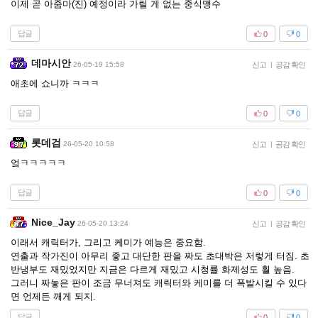
이제 곧 아줌마(진) 예정이라 가릴 게 없는 중식맹수
답글
0
0
데마시안
26-05-19 15:58
신고
|
공감 확인
애초에 쇼니까 ㅋㅋㅋ
답글
0
0
롯데검
26-05-20 10:58
신고
|
공감 확인
엌ㅋㅋㅋㅋㅋ
답글
0
0
Nice_Jay
26-05-20 13:24
신고
|
공감 확인
이래서 캐릭터가, 그리고 케미가 예능은 중요함.
연출과 작가진이 아무리 좋고 대단한 판을 짜도 초대박은 저렇게 터짐. 초
반냉부도 재밌었지만 지금은 다르게 재밌고 시청률 화제성도 훨 높음.
그러니 짜놓은 판이 조금 무너져도 캐릭터와 케미를 더 폭발시킬 수 있다
면 언제든 깨게 되지.
답글
0
0