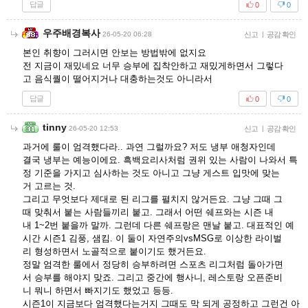
답글
0
0
우주배경복사
26-05-20 06:28
신고
|
공감 확인
본인 취향이 그러시면 안보는 방법밖에 없지요
전 지금이 재밌네요 너무 승부에 집착안하고 재밌게하면서 그렇다
고 음식퀄이 떨어지거나 대충하는것도 아니라서
답글
0
0
tinny
26-05-20 12:53
신고
|
공감 확인
과거에 룰이 엄격했다라.. 과연 그럴까요? 저도 냉부 애청자인데
결국 냉부는 예능이에요. 흑백요리사처럼 권위 있는 사람이 나와서 특
정 기준을 가지고 심사하는 것도 아니고 그냥 게스트 입맛에 맞는
거 고르는 것.
그리고 무엇보다 제대로 된 리그를 펼치지 않거든요. 그냥 그때 그
때 맞춰서 붙는 사람들끼리 붙고. 그래서 어떤 쉐프와는 시즌 내
내 1~2번 붙을까 말까. 그런데 다른 쉐프랑은 맨날 붙고. 대표적인 예
시간 시즌1 김풍, 샘킴. 이 둘이 자연주의vsMSG로 이상한 라이벌
리 형성하면서 노골적으로 붙이기도 했거든요.
정말 엄격한 룰에서 정당히 승부하려면 스포츠 리그처럼 돌아가면
서 승부를 해야지 맞죠. 그리고 중간에 행사니, 레스토랑 오픈준비
니 뭐니 하면서 빠지기도 했었고 등등.
시즌1이 지금보다 엄격했다는거지 그때도 막 되게 공정하고 그런건 아