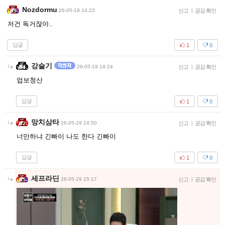
Nozdormu
26-05-19 14:23
신고
|
공감 확인
저건 독거잖아..
답글
1
0
강슬기
26-05-19 14:24
신고
|
공감 확인
업보청산
답글
1
0
망치삼타
26-05-19 14:50
신고
|
공감 확인
너만하냐 긴빠이 나도 한다 긴빠이
답글
1
0
세프라딘
26-05-19 15:17
신고
|
공감 확인