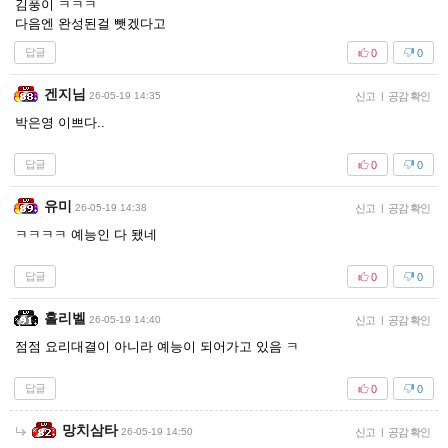
김풍이 ㅋㅋㅋ
다음엔 완성된걸 뺏겠다고
답글
0
0
겐지님
26-05-19 14:35
신고
|
공감 확인
박은영 이쁘다..
답글
0
0
유미
26-05-19 14:38
신고
|
공감 확인
ㅋㅋㅋㅋ 예능인 다 됐네
답글
0
0
홀리벨
26-05-19 14:40
신고
|
공감 확인
점점 요리대결이 아니라 예능이 되어가고 있음 ㅋ
답글
0
0
망치삼타
26-05-19 14:50
신고
|
공감 확인