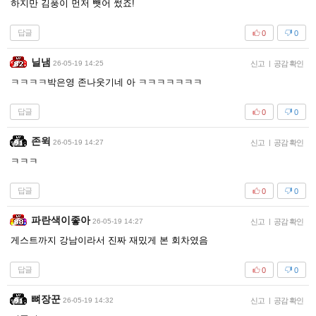
하지만 김풍이 먼저 뺏어 썼죠!
답글
0
0
닐냄
26-05-19 14:25
신고
|
공감 확인
ㅋㅋㅋㅋ박은영 존나웃기네 아 ㅋㅋㅋㅋㅋㅋㅋ
답글
0
0
존윅
26-05-19 14:27
신고
|
공감 확인
ㅋㅋㅋ
답글
0
0
파란색이좋아
26-05-19 14:27
신고
|
공감 확인
게스트까지 강남이라서 진짜 재밌게 본 회차였음
답글
0
0
뼈장꾼
26-05-19 14:32
신고
|
공감 확인