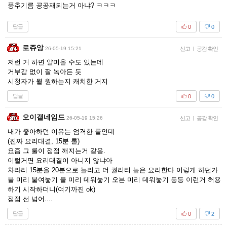
풍추기름 공공재되는거 아냐? ㅋㅋㅋ
답글
0
0
로쥬앙
26-05-19 15:21
신고
|
공감 확인
저런 거 하면 얄미울 수도 있는데
거부감 없이 잘 녹아든 듯
시청자가 뭘 원하는지 캐치한 거지
답글
0
0
오이갤네임드
26-05-19 15:26
신고
|
공감 확인
내가 좋아하던 이유는 엄격한 룰인데
(진짜 요리대결, 15분 룰)
요즘 그 룰이 점점 깨지는거 같음.
이럴거면 요리대결이 아니지 않냐아
차라리 15분을 20분으로 늘리고 더 퀄리티 높은 요리한다 이렇게 하던가
불 미리 붙여놓기 물 미리 데워놓기 오븐 미리 데워놓기 등등 이런거 허용
하기 시작하더니(여기까진 ok)
점점 선 넘어....
답글
0
2