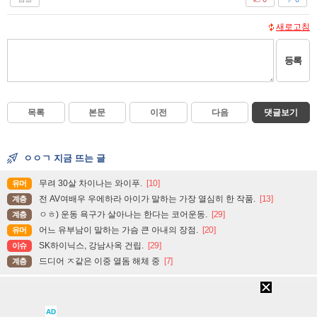
새로고침
등록
목록
본문
이전
다음
댓글보기
ㅇㅇㄱ 지금 뜨는 글
무려 30살 차이나는 와이푸.
[10]
유머
전 AV여배우 우에하라 아이가 말하는 가장 열심히 한 작품.
[13]
계층
ㅇㅎ) 운동 욕구가 살아나는 한다는 코어운동.
[29]
계층
어느 유부남이 말하는 가슴 큰 아내의 장점.
[20]
유머
SK하이닉스, 강남사옥 건립.
[29]
이슈
드디어 ㅈ같은 이중 열돔 해체 중
[7]
계층
AD