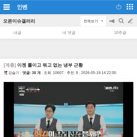
인벤
오픈이슈갤러리
전체보기
공
검
글
지
색
내글
내 댓글
10추글
on/off
쓰
기
[계층]
이젠 룰이고 뭐고 없는 냉부 근황
강슬기
댓글: 38 개
조회:
10607
추천:
9
2026-05-19 14:22:00