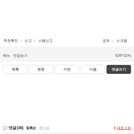
추천확인
신고
스팸신고
공유
스크랩
메뉴
인장보기
EXP 52%
목록
본문
이전
다음
댓글쓰기
댓글
(38)
등록순
|
최신순
새로고침