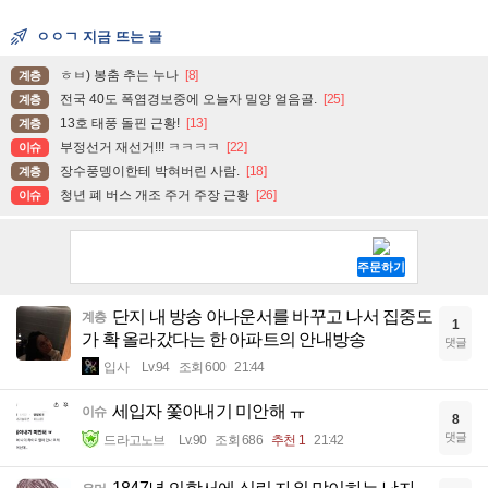
ㅇㅇㄱ 지금 뜨는 글
ㅎㅂ) 봉춤 추는 누나
[8]
계층
전국 40도 폭염경보중에 오늘자 밀양 얼음골.
[25]
계층
13호 태풍 돌핀 근황!
[13]
계층
부정선거 재선거!!! ㅋㅋㅋㅋ
[22]
이슈
장수풍뎅이한테 박혀버린 사람.
[18]
계층
청년 폐 버스 개조 주거 주장 근황
[26]
이슈
단지 내 방송 아나운서를 바꾸고 나서 집중도
계층
1
가 확 올라갔다는 한 아파트의 안내방송
댓글
입사
Lv.94
조회 600
21:44
세입자 쫓아내기 미안해 ㅠ
이슈
8
댓글
드라고노브
Lv.90
조회 686
추천 1
21:42