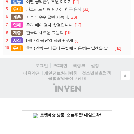
4
감동
[17]
어떤 공익근무요원 이야기
5
유머
[32]
파브리도 이해 안가는 한국 음식
6
계층
[23]
ㅇㅎ?) 순수 골반 재능녀.
7
연예
[12]
우리 메이 절대 핫걸입니다.
8
계층
[19]
한국의 새로운 그늘막
9
지식
[6]
8월 7일 금요일 날씨 + 운세
10
유머
[42]
후방)인방 누나들이 돈벌때 사용하는 밑캠을 알아보자
로그인
PC화면
퀵링크
설정
청소년보호정책
이용약관
개인정보처리방침
▲
불법촬영물신고안내
(주)
인
벤