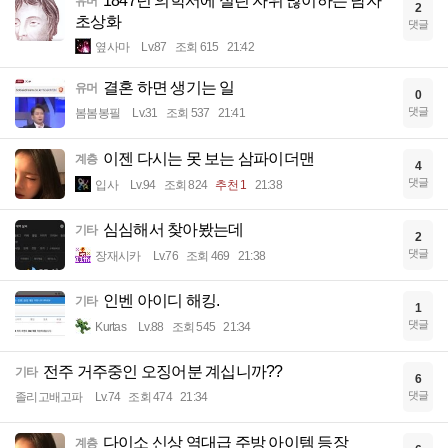
1847년 의학서에 실린 자위 많이하는 남자
유머
2
초상화
댓글
옆사마
Lv.87
조회 615
21:42
결혼 하면 생기는 일
유머
0
댓글
봄봄봉필
Lv.31
조회 537
21:41
이젠 다시는 못 보는 삼파이더맨
계층
4
댓글
입사
Lv.94
조회 824
추천 1
21:38
심심해서 찾아봤는데
기타
2
댓글
장재시카
Lv.76
조회 469
21:38
인벤 아이디 해킹.
기타
1
댓글
Kurtas
Lv.88
조회 545
21:34
전주 거주중인 오징어분 계십니까??
기타
6
댓글
졸리고배고파
Lv.74
조회 474
21:34
다이소 신상 역대급 주방 아이템 등장
계층