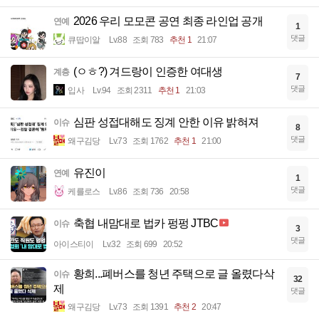
2026 우리 모모콘 공연 최종 라인업 공개
연예
1
댓글
큐땁이알
Lv.88
조회 783
추천 1
21:07
(ㅇㅎ?) 겨드랑이 인증한 여대생
계층
7
댓글
입사
Lv.94
조회 2311
추천 1
21:03
심판 성접대해도 징계 안한 이유 밝혀져
이슈
8
댓글
왜구김당
Lv.73
조회 1762
추천 1
21:00
유진이
연예
1
댓글
케를로스
Lv.86
조회 736
20:58
축협 내맘대로 법카 펑펑 JTBC
이슈
3
댓글
아이스티이
Lv.32
조회 699
20:52
황희...폐버스를 청년 주택으로 글 올렸다삭
이슈
32
제
댓글
왜구김당
Lv.73
조회 1391
추천 2
20:47