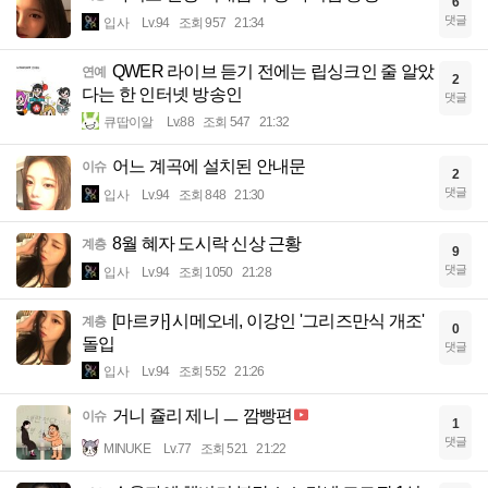
6
댓글
입사
Lv.94
조회 957
21:34
QWER 라이브 듣기 전에는 립싱크인 줄 알았
연예
2
다는 한 인터넷 방송인
댓글
큐땁이알
Lv.88
조회 547
21:32
어느 계곡에 설치된 안내문
이슈
2
댓글
입사
Lv.94
조회 848
21:30
8월 혜자 도시락 신상 근황
계층
9
댓글
입사
Lv.94
조회 1050
21:28
[마르카] 시메오네, 이강인 '그리즈만식 개조'
계층
0
돌입
댓글
입사
Lv.94
조회 552
21:26
거니 쥴리 제니 ㅡ 깜빵편
이슈
1
댓글
MINUKE
Lv.77
조회 521
21:22