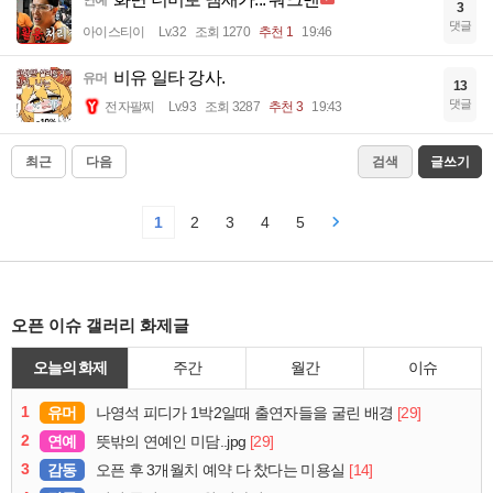
3
댓글
아이스티이
Lv.32
조회 1270
추천 1
19:46
비유 일타 강사.
유머
13
댓글
전자팔찌
Lv.93
조회 3287
추천 3
19:43
최근
다음
검색
글쓰기
1
2
3
4
5
오픈 이슈 갤러리 화제글
오늘의 화제
주간
월간
이슈
1
유머
[29]
나영석 피디가 1박2일때 출연자들을 굴린 배경
2
연예
[29]
뜻밖의 연예인 미담..jpg
3
감동
[14]
오픈 후 3개월치 예약 다 찼다는 미용실