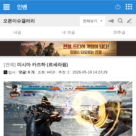
인벤
오픈이슈갤러리
전체보기
공
검
글
지
색
내글
내 댓글
10추글
on/off
쓰
기
[연예]
미시마 카즈하 (르세라핌)
입사
댓글: 8 개
조회:
4410
추천:
2
2026-05-19 14:23:29