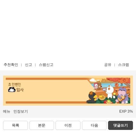
추천확인
신고
스팸신고
공유
스크랩
초 인벤인
입사
메뉴
인장보기
EXP 3%
목록
본문
이전
다음
댓글쓰기