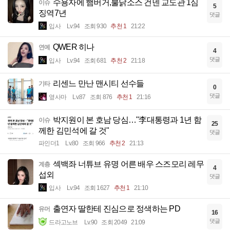
수용자에 햄버거,불닭소스 건넨 교도관 1심
이슈
5
징역7년
댓글
입사
Lv.94
조회 930
추천 1
21:22
QWER 히나
연예
4
댓글
입사
Lv.94
조회 681
추천 2
21:18
리센느 만난 맨시티 선수들
기타
0
댓글
옆사마
Lv.87
조회 876
추천 1
21:16
박지원이 본 호남 당심…"李대통령과 1년 함
이슈
25
께한 김민석에 갈 것"
댓글
파인더1
Lv.80
조회 966
추천 2
21:13
섹백좌 너튜브 유명 어른 배우 스즈모리 레무
계층
4
섭외
댓글
입사
Lv.94
조회 1627
추천 1
21:10
출연자 딸한테 진심으로 정색하는 PD
유머
16
댓글
드라고노브
Lv.90
조회 2049
21:09