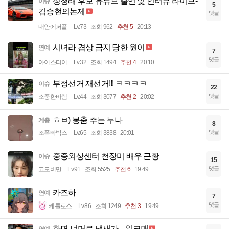
정청래 후보 유튜브 출연 및 인터뷰 라이브-
이슈
5
김승현의논제
댓글
내안에퍼플
Lv.73
조회 962
추천 5
20:13
시녀라 겸상 금지 당한 원이
연예
7
댓글
아이스티이
Lv.32
조회 1494
추천 4
20:10
부정선거 재선거!!! ㅋㅋㅋㅋ
이슈
22
댓글
소중한바램
Lv.44
조회 3077
추천 2
20:02
ㅎㅂ) 봉춤 추는 누나
계층
8
댓글
조폭빠박스
Lv.65
조회 3838
20:01
중증외상센터 천장미 배우 근황
이슈
15
댓글
고도비만
Lv.91
조회 5525
추천 6
19:49
카즈하
연예
7
댓글
케를로스
Lv.86
조회 1249
추천 3
19:49
화면 너머로 냄새가... 워크맨
연예