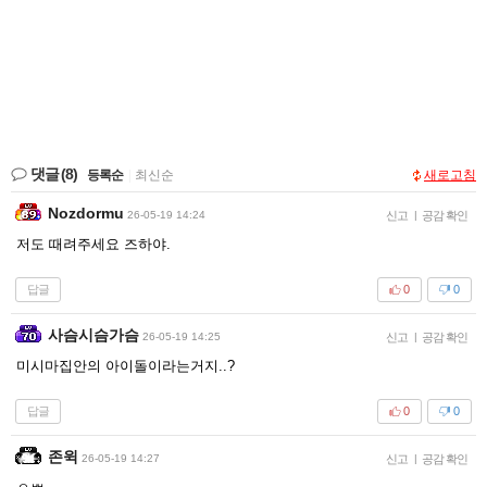
댓글
(8)
등록순
|
최신순
새로고침
Nozdormu
26-05-19 14:24
신고
|
공감 확인
저도 때려주세요 즈하야.
답글
0
0
사슴시슴가슴
26-05-19 14:25
신고
|
공감 확인
미시마집안의 아이돌이라는거지..?
답글
0
0
존윅
26-05-19 14:27
신고
|
공감 확인