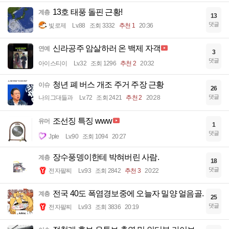
13호 태풍 돌핀 근황!
계층
13
댓글
빛로제
Lv.88
조회 3332
추천 1
20:36
신라공주 암살하러 온 백제 자객
연예
3
댓글
아이스티이
Lv.32
조회 1296
추천 2
20:32
청년 폐 버스 개조 주거 주장 근황
이슈
26
댓글
나의그대들과
Lv.72
조회 2421
추천 2
20:28
조선징 특징 www
유머
1
댓글
Jple
Lv.90
조회 1094
20:27
장수풍뎅이한테 박혀버린 사람.
계층
18
댓글
전자팔찌
Lv.93
조회 2842
추천 3
20:22
전국 40도 폭염경보중에 오늘자 밀양 얼음골.
계층
25
댓글
전자팔찌
Lv.93
조회 3836
20:19