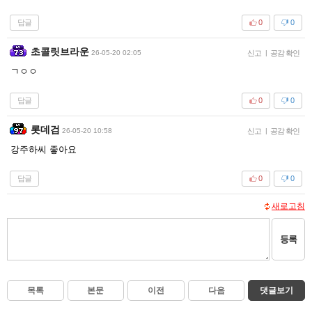
답글
0
0
초콜릿브라운
26-05-20 02:05
신고
|
공감 확인
ㄱㅇㅇ
답글
0
0
롯데검
26-05-20 10:58
신고
|
공감 확인
강주하씨 좋아요
답글
0
0
새로고침
등록
목록
본문
이전
다음
댓글보기