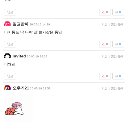
ㅇㅃ
답글
0
0
일권만파
26-05-19 14:29
신고
|
공감 확인
바지통도 딱 나락 잘 쓸거같은 통임
답글
0
0
Invited
26-05-19 14:32
신고
|
공감 확인
이왜진
답글
0
0
오우거21
26-05-19 22:53
신고
|
공감 확인