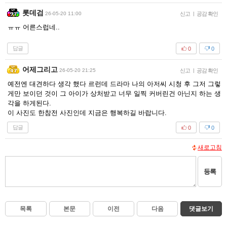
롯데검
26-05-20 11:00
신고
|
공감 확인
ㅠㅠ 어른스럽네..
답글
0
0
어제그리고
26-05-20 21:25
신고
|
공감 확인
예전엔 대견하다 생각 했다 르런데 드라마 나의 아저씨 시청 후 그저 그렇
게만 보이던 것이 그 아이가 상처받고 너무 일찍 커버린건 아닌지 하는 생
각을 하게된다.
이 사진도 한참전 사진인데 지금은 행복하길 바랍니다.
답글
0
0
새로고침
등록
목록
본문
이전
다음
댓글보기