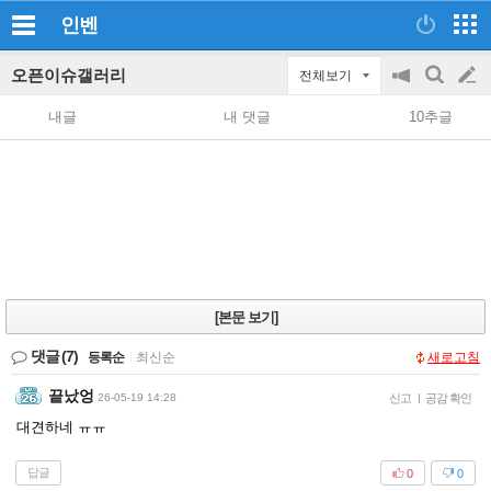
인벤
오픈이슈갤러리
전체보기
공
검
글
지
색
내글
내 댓글
10추글
on/off
쓰
기
[본문 보기]
댓글
(7)
등록순
|
최신순
새로고침
끝났엉
26-05-19 14:28
신고
|
공감 확인
대견하네 ㅠㅠ
답글
0
0