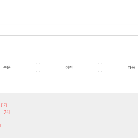
본문
이전
다음
[17]
.
[14]
]