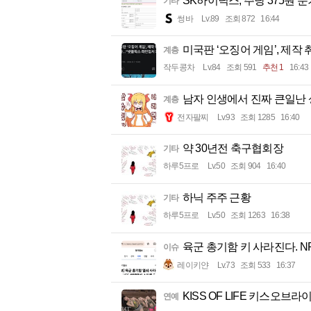
SK하이닉스, 주당 375원 
기타
썽바
Lv.89
조회 872
16:44
미국판 ‘오징어 게임’, 제
계층
작두콩차
Lv.84
조회 591
추천 1
16:43
남자 인생에서 진짜 큰일난 
계층
전자팔찌
Lv.93
조회 1285
16:40
약 30년전 축구협회장
기타
하루5프로
Lv.50
조회 904
16:40
하닉 주주 근황
기타
하루5프로
Lv.50
조회 1263
16:38
육군 총기함 키 사라진다. 
이슈
레이키얀
Lv.73
조회 533
16:37
KISS OF LIFE 키스오브라이
연예