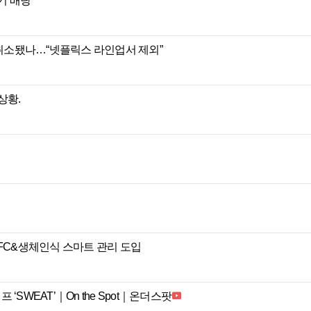
분기 배당
작 취소됐나…“넷플릭스 라인업서 제외”
상황.
NFC&생체인식 스마트 관리 도입
프 ‘SWEAT’｜On the Spot｜온더스팟