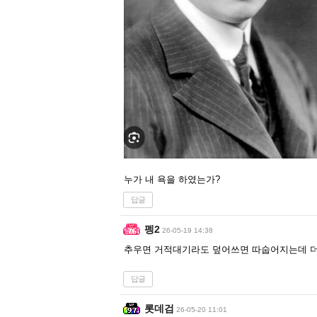
누가 내 욕을 하였는가?
답글
펭2
26-05-19 14:38
추우면 거적대기라도 덮어쓰면 따숩어지는데 더
답글
롯데검
26-05-20 11:01