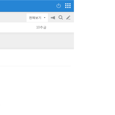
전체보기
공
검
글
지
색
10추글
on/off
쓰
기