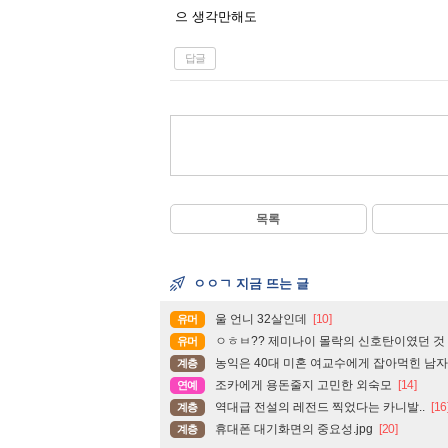
으 생각만해도
답글
목록
ㅇㅇㄱ 지금 뜨는 글
울 언니 32살인데
[10]
유머
ㅇㅎㅂ?? 제미나이 몰락의 신호탄이였던 것
유머
농익은 40대 미혼 여교수에게 잡아먹힌 남자.
계층
조카에게 용돈줄지 고민한 외숙모
[14]
연예
역대급 전설의 레전드 찍었다는 카니발..
[16
계층
휴대폰 대기화면의 중요성.jpg
[20]
계층