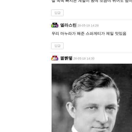
살 쪽쪽 빠지는 계절이 왔네 조금먀 뛰어도 땀
답글
엘라스틴
26-05-19 14:29
우리 마누라가 해준 스파게티가 제일 맛있음
답글
꿻뻵뗗
26-05-19 14:30