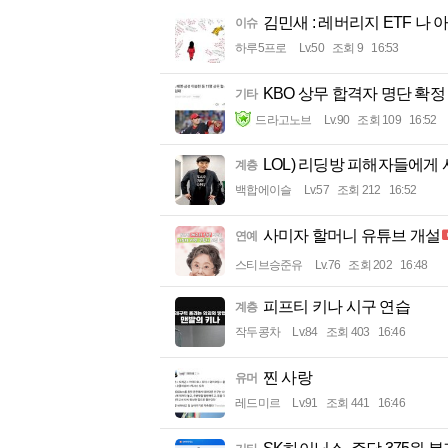
김민새 : 레버리지 ETF 나 
이슈
하루5프로
Lv.50
조회 9
16:53
KBO 상무 합격자 명단 확정
기타
드라고노브
Lv.90
조회 109
16:52
LOL) 리딩방 피해자들에게
계층
백합에이슬
Lv.57
조회 212
16:52
사미자 할머니 유튜브 개설
연예
스티브승준유
Lv.76
조회 202
16:48
피프티 키나 시구 연습
계층
작두콩차
Lv.84
조회 403
16:46
찐 사랑
유머
레드미르
Lv.91
조회 441
16:46