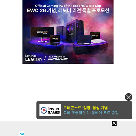
드래곤소드 '압긍' 달성 기념
축하 댓글달면 10 명에게 코드 증정
AD