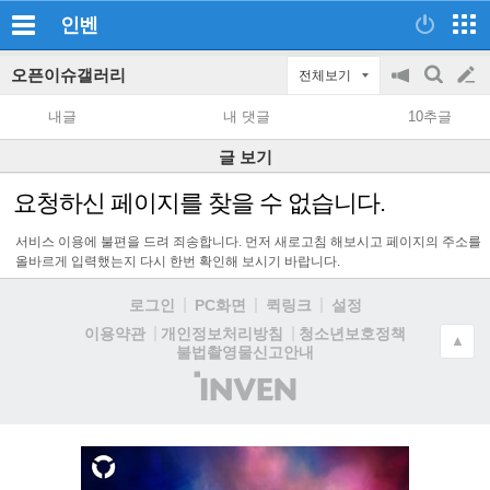
인벤
오픈이슈갤러리
전체보기
공
검
글
지
색
내글
내 댓글
10추글
on/off
쓰
글 보기
기
요청하신 페이지를 찾을 수 없습니다.
서비스 이용에 불편을 드려 죄송합니다. 먼저 새로고침 해보시고 페이지의 주소를
올바르게 입력했는지 다시 한번 확인해 보시기 바랍니다.
로그인
PC화면
퀵링크
설정
청소년보호정책
이용약관
개인정보처리방침
▲
불법촬영물신고안내
(주)
인
벤