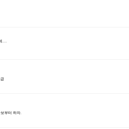
...
취급
확보부터 하자.