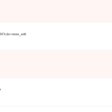
884?cds=news_edit
?