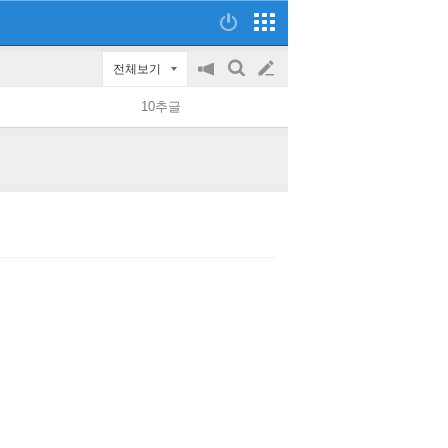
전체보기
공
검
글
지
색
10추글
on/off
쓰
기