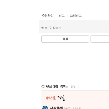
추천확인
신고
스팸신고
메뉴
인장보기
목록
댓글
(20)
등록순
|
최신순
달걀후량
26-05-19 14:31