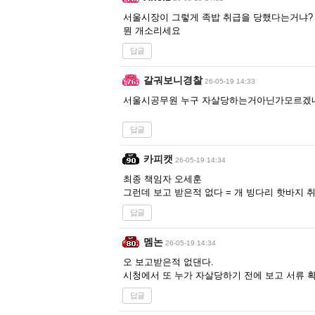
서울시장이 그렇게 족밥 취급을 당했다는거냐?
뭔 개소리세요
답글
갈궈보니경찰
26-05-19 14:33
서울시공무원 누구 자살당하는거아닌가모르겠네.
답글
카피캣
26-05-19 14:34
최종 책임자 오세훈
그런데 보고 받은적 없다 = 개 빙다리 핫바지 
답글
멤논
26-05-19 14:34
오 보고받은적 없댄다.
시청에서 또 누가 자살당하기 전에 보고 서류 
답글