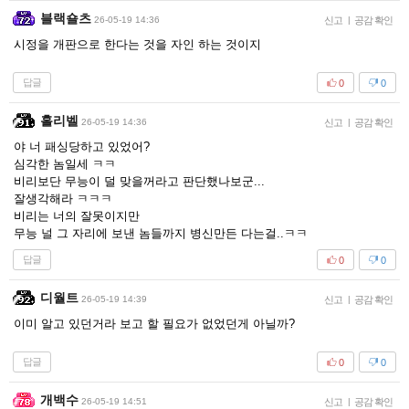
블랙숄츠
26-05-19 14:36
신고
|
공감 확인
시정을 개판으로 한다는 것을 자인 하는 것이지
답글
0
0
홀리벨
26-05-19 14:36
신고
|
공감 확인
야 너 패싱당하고 있었어?
심각한 놈일세 ㅋㅋ
비리보단 무능이 덜 맞을꺼라고 판단했나보군...
잘생각해라 ㅋㅋㅋ
비리는 너의 잘못이지만
무능 널 그 자리에 보낸 놈들까지 병신만든 다는걸..ㅋㅋ
답글
0
0
디월트
26-05-19 14:39
신고
|
공감 확인
이미 알고 있던거라 보고 할 필요가 없었던게 아닐까?
답글
0
0
개백수
26-05-19 14:51
신고
|
공감 확인