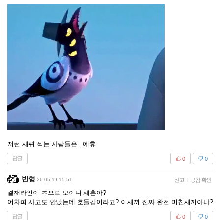
저런 새퀴 찍는 사람들은...에휴
답글
0
0
반형
26-05-19 15:51
신고
|
공감 확인
결재라인이 ㅈ으로 보이니 셰훈아?
어차피 사고도 안났는데 호들갑이라고? 이새끼 진짜 완전 미친새끼아냐?
답글
0
0