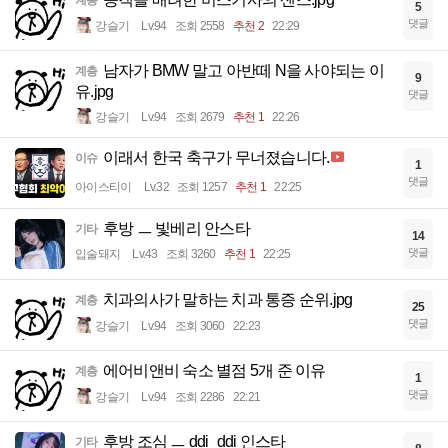
계층
5
댓글
강슬기
Lv.94
조회 2558
추천 2
22:29
남자가 BMW 말고 아반떼 N을 사야되는 이
계층
9
유.jpg
댓글
강슬기
Lv.94
조회 2679
추천 1
22:26
이래서 한국 축구가 무너졌습니다.
이슈
1
댓글
아이스티이
Lv.32
조회 1257
추천 1
22:25
후방 ㅡ 빛베리 안스타
기타
14
댓글
입술돼지
Lv.43
조회 3260
추천 1
22:25
치과의사가 말하는 치과 통증 순위.jpg
계층
25
댓글
강슬기
Lv.94
조회 3060
22:23
에어비앤비 숙소 별점 5개 준 이유
계층
1
댓글
강슬기
Lv.94
조회 2286
22:21
후방 조심 ㅡ ddi_ddi 인스타
기타