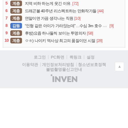
5
계층
[72]
지역 비하 하는게 웃긴 이유.
6
계층
[44]
드래곤볼 40주년 리스펙트하는 만화작가들
7
계층
[10]
연말이면 가끔 생각나는 직원
8
감동
[9]
“인형 같은 아이가 가라앉는데”…수심 3m 호수 뛰어든 60대 의인
9
계층
[58]
후방)요즘 하나둘씩 보이는 투명의자
10
계층
[28]
ㅇㅎ) 나이키 역사상 최고의 품질이던 시절
로그인
PC화면
퀵링크
설정
청소년보호정책
이용약관
개인정보처리방침
▲
불법촬영물신고안내
(주)
인
벤