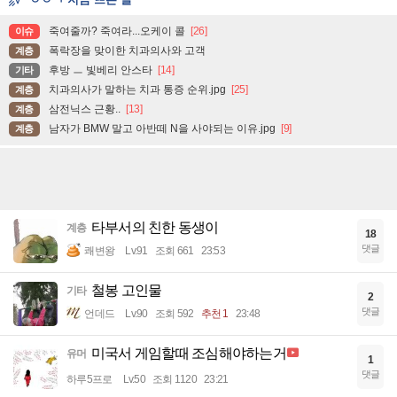
죽여줄까? 죽여라...오케이 콜
[26]
이슈
폭락장을 맞이한 치과의사와 고객
계층
후방 ㅡ 빛베리 안스타
[14]
기타
치과의사가 말하는 치과 통증 순위.jpg
[25]
계층
삼전닉스 근황..
[13]
계층
남자가 BMW 말고 아반떼 N을 사야되는 이유.jpg
[9]
계층
타부서의 친한 동생이
계층
18
댓글
쾌변왕
Lv.91
조회 661
23:53
철봉 고인물
기타
2
댓글
언데드
Lv.90
조회 592
추천 1
23:48
미국서 게임할때 조심해야하는거
유머
1
댓글
하루5프로
Lv.50
조회 1120
23:21