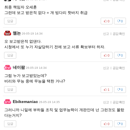
최종 책임자 오세훈
그런데 보고 받은적 없다 = 개 빙다리 핫바지 취급
답글
0
0
멤논
26-05-19 14:34
신고
|
공감 확인
오 보고받은적 없댄다.
시청에서 또 누가 자살당하기 전에 보고 서류 확보부터 하자.
답글
0
0
네이팜
26-05-19 14:34
신고
|
공감 확인
그럼 누가 보고받았는데?
비리와 무능 중에 무능을 택한 거냐?
답글
1
0
Ebikemaniac
26-05-19 14:35
신고
|
공감 확인
그러니까 니밑에 부하들 조직 및 업무능력이 개판인데 넌 그런것도 몰랐
다는거지?
답글
0
0