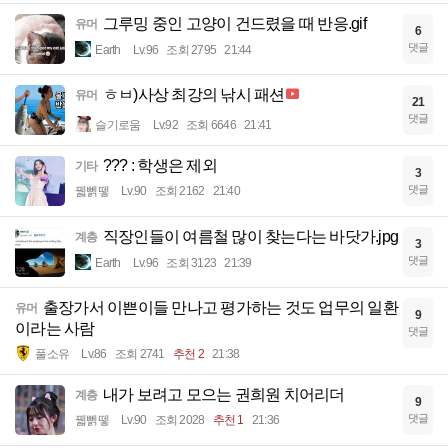
그루밍 중인 고양이 건드렸을 때 반응.gif
유머
6
댓글
Earth
Lv.96
조회 2795
21:44
ㅎㅂ)사상 최강의 낚시 패션
유머
21
댓글
슬기로움
Lv.92
조회 6646
21:41
??? : 학생은 제외
기타
3
댓글
꿻뻵뗗
Lv.90
조회 2162
21:40
직장인들이 여름철 많이 찾는다는 바닷가.jpg
계층
3
댓글
Earth
Lv.96
조회 3123
21:39
출장가서 이쁜이들 만나고 평가하는 것도 업무의 일환
유머
9
이라는 사람
댓글
풀소유
Lv.86
조회 2741
추천 2
21:38
내가 보려고 모으는 권희원 치어리더
계층
9
댓글
꿻뻵뗗
Lv.90
조회 2028
추천 1
21:36