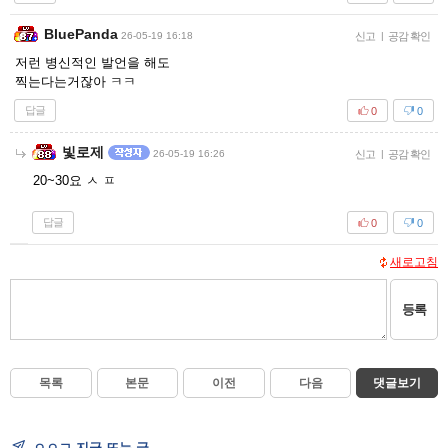
BluePanda
26-05-19 16:18
신고
|
공감 확인
저런 병신적인 발언을 해도
찍는다는거잖아 ㅋㅋ
답글
0
0
빛로제
26-05-19 16:26
신고
|
공감 확인
20~30요 ㅅ ㅍ
답글
0
0
새로고침
등록
목록
본문
이전
다음
댓글보기
ㅇㅇㄱ 지금 뜨는 글