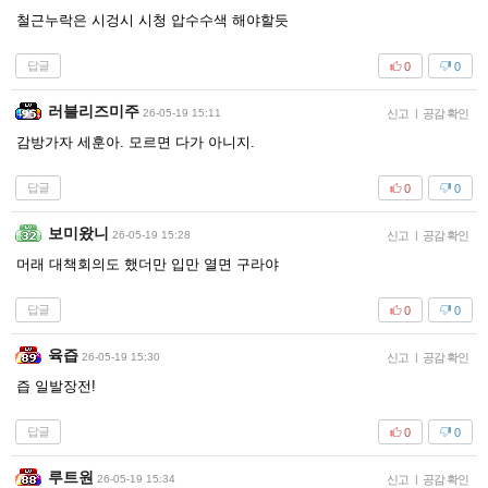
철근누락은 시겅시 시청 압수수색 해야할듯
답글
0
0
러블리즈미주
26-05-19 15:11
신고
|
공감 확인
감방가자 세훈아. 모르면 다가 아니지.
답글
0
0
보미왔니
26-05-19 15:28
신고
|
공감 확인
머래 대책회의도 했더만 입만 열면 구라야
답글
0
0
육즙
26-05-19 15:30
신고
|
공감 확인
즙 일발장전!
답글
0
0
루트원
26-05-19 15:34
신고
|
공감 확인