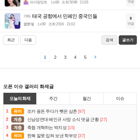
댓글
파아랑망토
Lv.68
조회 5098
21:03
태국 공항에서 민폐인 중국인들
기타
9
댓글
꿻뻵뗗
Lv.90
조회 2916
21:02
최근
다음
검색
글쓰기
1
2
3
4
5
오픈 이슈 갤러리 화제글
오늘의 화제
주간
월간
이슈
1
유머
[97]
조카 용돈 주다가 뺏은 삼촌
2
계층
[27]
신남성연대 배인규 사망 소식 댓글 근황
3
계층
[15]
축협 개혁하는 박지성
4
유머
[37]
한복 잘못 입혀 보낸 학부모