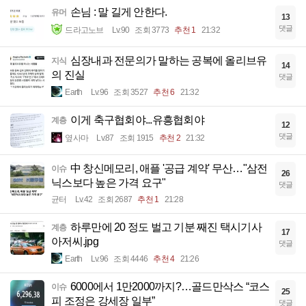
손님 : 말 길게 안한다.
유머
13
댓글
드라고노브
Lv.90
조회 3773
추천 1
21:32
심장내과 전문의가 말하는 공복에 올리브유
지식
14
의 진실
댓글
Earth
Lv.96
조회 3527
추천 6
21:32
이게 축구협회야...유흥협회야
계층
12
댓글
옆사마
Lv.87
조회 1915
추천 2
21:32
中 창신메모리, 애플 '공급 계약' 무산…"삼전
이슈
26
닉스보다 높은 가격 요구"
댓글
균터
Lv.42
조회 2687
추천 1
21:28
하루만에 20 정도 벌고 기분 째진 택시기사
계층
17
아저씨.jpg
댓글
Earth
Lv.96
조회 4446
추천 4
21:26
6000에서 1만2000까지?…골드만삭스 “코스
이슈
25
피 조정은 강세장 일부”
댓글