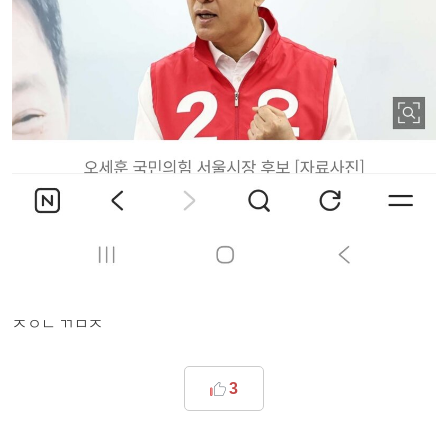
ㅈㅇㄴ ㄲㅁㅈ
3