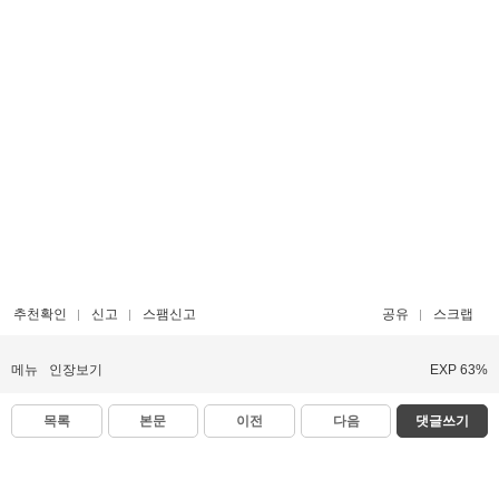
추천확인
신고
스팸신고
공유
스크랩
메뉴
인장보기
EXP 63%
목록
본문
이전
다음
댓글쓰기