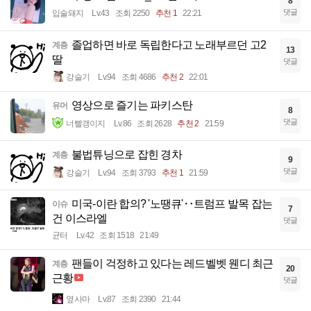
8
댓글
입술돼지
Lv.43
조회 2250
추천 1
22:21
졸업하면 바로 독립한다고 노래부르던 고2
계층
13
딸
댓글
강슬기
Lv.94
조회 4686
추천 2
22:01
영상으로 즐기는 파키스탄
유머
8
댓글
너빨갱이지
Lv.86
조회 2628
추천 2
21:59
불법튜닝으로 잡힌 경차
계층
9
댓글
강슬기
Lv.94
조회 3793
추천 1
21:59
미국-이란 합의? '노땡큐'‥트럼프 발목 잡는
이슈
7
건 이스라엘
댓글
균터
Lv.42
조회 1518
21:49
팬들이 걱정하고 있다는 레드벨벳 웬디 최근
계층
20
근황
댓글
옆사마
Lv.87
조회 2390
21:44