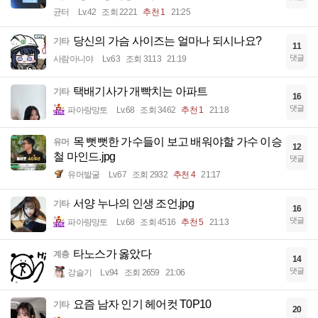
균터
Lv.42
조회 2221
추천 1
21:25
당신의 가슴 사이즈는 얼마나 되시나요?
기타
11
댓글
사람아니야
Lv.63
조회 3113
21:19
택배기사가 개빡치는 아파트
기타
16
댓글
파아랑망토
Lv.68
조회 3462
추천 1
21:18
목 뻣뻣한 가수들이 보고 배워야할 가수 이승
유머
12
철 마인드.jpg
댓글
유머발굴
Lv.67
조회 2932
추천 4
21:17
서양 누나의 인생 조언.jpg
기타
16
댓글
파아랑망토
Lv.68
조회 4516
추천 5
21:13
타노스가 옳았다
계층
14
댓글
강슬기
Lv.94
조회 2659
21:06
요즘 남자 인기 헤어컷 T0P10
기타
20