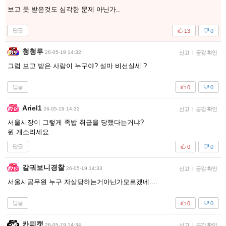
보고 못 받은것도 심각한 문제 아닌가..
답글
13
0
청청루
26-05-19 14:32
신고
|
공감 확인
그럼 보고 받은 사람이 누구야? 설마 비선실세 ?
답글
0
0
Ariel1
26-05-19 14:32
신고
|
공감 확인
서울시장이 그렇게 족밥 취급을 당했다는거냐?
뭔 개소리세요
답글
0
0
갈궈보니경찰
26-05-19 14:33
신고
|
공감 확인
서울시공무원 누구 자살당하는거아닌가모르겠네....
답글
0
0
카피캣
26-05-19 14:34
신고
|
공감 확인