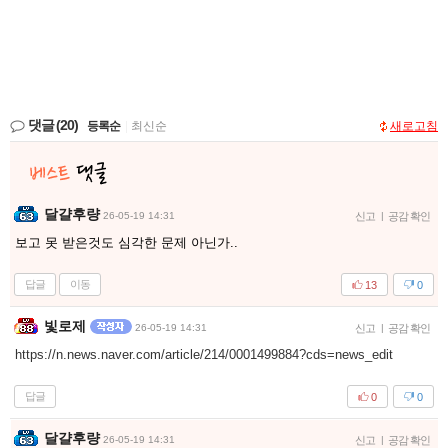
댓글
(20)
등록순
|
최신순
새로고침
달걀후량
26-05-19 14:31
신고
|
공감 확인
보고 못 받은것도 심각한 문제 아닌가..
답글
이동
13
0
빛로제
26-05-19 14:31
신고
|
공감 확인
https://n.news.naver.com/article/214/0001499884?cds=news_edit
답글
0
0
달걀후량
26-05-19 14:31
신고
|
공감 확인