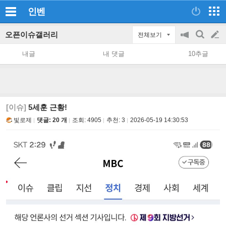
인벤
오픈이슈갤러리
전체보기
공
검
글
지
색
내글
내 댓글
10추글
on/off
쓰
기
[이슈]
5세훈 근황!
빛로제
댓글: 20 개
조회:
4905
추천:
3
2026-05-19 14:30:53