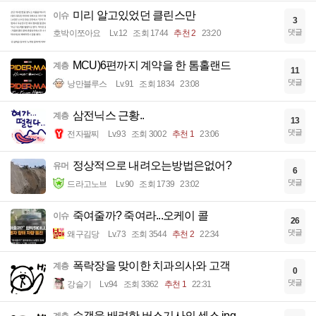
미리 알고있었던 클린스만
이슈
3
댓글
호박이쪼아요
Lv.12
조회 1744
추천 2
23:20
MCU)6편까지 계약을 한 톰홀랜드
계층
11
댓글
낭만블루스
Lv.91
조회 1834
23:08
삼전닉스 근황..
계층
13
댓글
전자팔찌
Lv.93
조회 3002
추천 1
23:06
정상적으로 내려오는방법은없어?
유머
6
댓글
드라고노브
Lv.90
조회 1739
23:02
죽여줄까? 죽여라...오케이 콜
이슈
26
댓글
왜구김당
Lv.73
조회 3544
추천 2
22:34
폭락장을 맞이한 치과의사와 고객
계층
0
댓글
강슬기
Lv.94
조회 3362
추천 1
22:31
승객을 배려한 버스기사의 센스.jpg