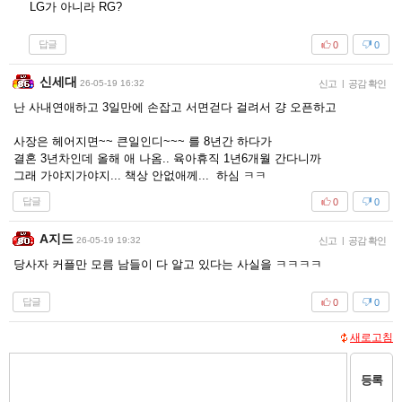
LG가 아니라 RG?
답글
0
0
신세대
26-05-19 16:32
신고
|
공감 확인
난 사내연애하고 3일만에 손잡고 서면걷다 걸려서 걍 오픈하고
사장은 헤어지면~~ 큰일인디~~~ 를 8년간 하다가
결혼 3년차인데 올해 애 나옴.. 육아휴직 1년6개월 간다니까
그래 가야지가야지... 책상 안없애께... 하심 ㅋㅋ
답글
0
0
A지드
26-05-19 19:32
신고
|
공감 확인
당사자 커플만 모름 남들이 다 알고 있다는 사실을 ㅋㅋㅋㅋ
답글
0
0
새로고침
등록