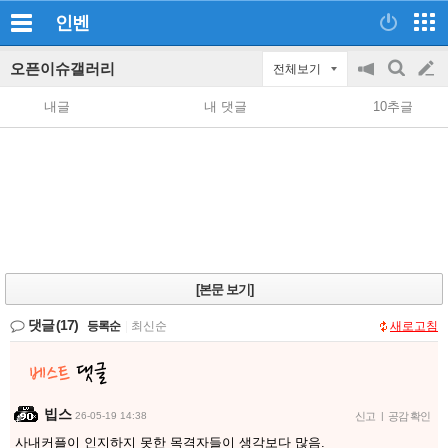
인벤
오픈이슈갤러리
전체보기
공
검
글
지
색
내글
내 댓글
10추글
on/off
쓰
기
[본문 보기]
댓글
(17)
등록순
|
최신순
새로고침
빕스
26-05-19 14:38
신고
|
공감 확인
사내커플이 인지하지 못한 목격자들이 생각보다 많음.