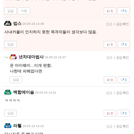
답글
이동
5
0
빕스
26-05-19 14:38
신고
|
공감 확인
사내커플이 인지하지 못한 목격자들이 생각보다 많음.
답글
5
0
년차대마법사
26-05-19 16:07
신고
|
공감 확인
온 마이웨이...이게 편함..
나한데 피해없다면
답글
0
0
백합에이슬
26-05-19 14:41
신고
|
공감 확인
ㅋㅋㅋㅋ
답글
0
0
라휄
26-05-19 14:42
신고
|
공감 확인