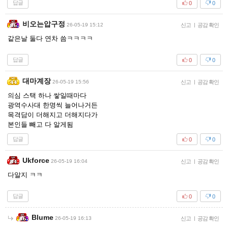
답글
0
0
비오는압구정
26-05-19 15:12
신고
|
공감 확인
같은날 둘다 연차 씀ㅋㅋㅋㅋ
답글
0
0
대마계장
26-05-19 15:56
신고
|
공감 확인
의심 스택 하나 쌓일때마다
광역수사대 한명씩 늘어나거든
목격담이 더해지고 더해지다가
본인들 빼고 다 알게됨
답글
0
0
Ukforce
26-05-19 16:04
신고
|
공감 확인
다알지 ㅋㅋ
답글
0
0
Blume
26-05-19 16:13
신고
|
공감 확인