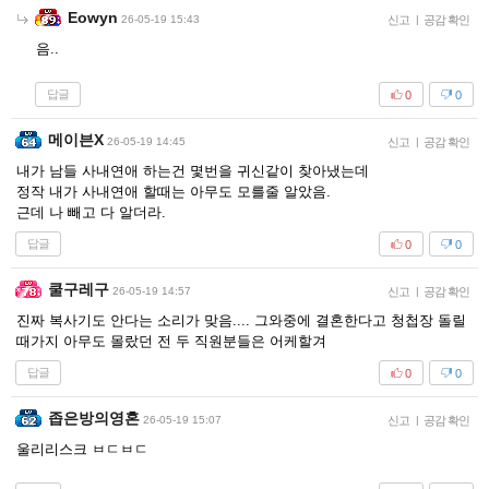
Eowyn
26-05-19 15:43
신고
|
공감 확인
음..
답글
0
0
메이븐X
26-05-19 14:45
신고
|
공감 확인
내가 남들 사내연애 하는건 몇번을 귀신같이 찾아냈는데
정작 내가 사내연애 할때는 아무도 모를줄 알았음.
근데 나 빼고 다 알더라.
답글
0
0
쿨구레구
26-05-19 14:57
신고
|
공감 확인
진짜 복사기도 안다는 소리가 맞음.... 그와중에 결혼한다고 청첩장 돌릴
때가지 아무도 몰랐던 전 두 직원분들은 어케할겨
답글
0
0
좁은방의영혼
26-05-19 15:07
신고
|
공감 확인
울리리스크 ㅂㄷㅂㄷ