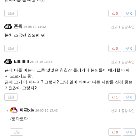
당사자들 둘 빼고 다암
답글
0
0
존윅
26-05-19 14:42
신고
|
공감 확인
눈치 조금만 있으면 뭐
답글
0
0
Ellllllllll
26-05-19 14:44
신고
|
공감 확인
근데 다들 아는데 그중 몇몇은 청첩장 돌리거나 본인들이 얘기할 때까
지 모르기도 함.
근데 그거 따 아니지? 그렇지? 그냥 일이 바빠서 다른 사람들 신경 못쓴
거였잖아 그렇지?
답글
1
0
파판xiv
26-05-19 15:43
신고
|
공감 확인
/토닥토닥
답글
0
0