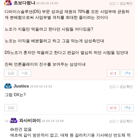
초보다됬냐
26-05-19 14:55
신고
|
공감 확인
디바이스솔루션(DS) 부문 성과급 재원의 70%를 모든 사업부에 균등하
게 분배함으로써 사업부별 격차를 최대한 줄이려는 것이다
노조가 지들만 먹을려고 한다던 사람들 어디있음?
노조는 이익을 배분할려고 하고 그걸 막는게 삼성측인대
DS노조가 혼자만 먹을려고 한다고 편갈이 열심히 하던 사람들 있던대
진짜 언론플레이의 진수를 보여주는 삼성이내
답글
이동
3
0
Justics
26-05-19 14:53
신고
|
공감 확인
그럼 DX는?
답글
0
0
와사비파이
26-05-19 14:59
신고
|
공감 확인
dx란건 없음
애초에 같이 받은적이 없고, 대체 뭔 갈라치기용 기사에선 반도체 적