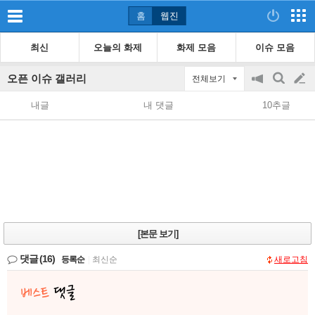
홈
웹진
최신
오늘의 화제
화제 모음
이슈 모음
오픈 이슈 갤러리
전체보기
공
검
글
지
색
내글
내 댓글
10추글
on/off
쓰
기
[본문 보기]
댓글
(16)
등록순
|
최신순
새로고침