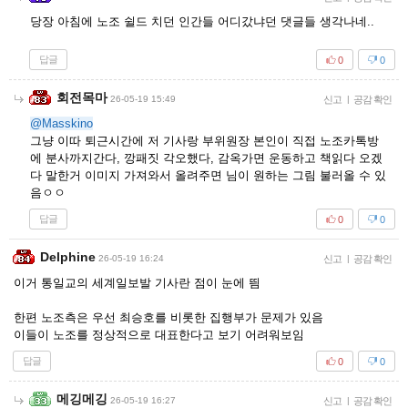
당장 아침에 노조 쉴드 치던 인간들 어디갔냐던 댓글들 생각나네..
답글
0
0
회전목마
26-05-19 15:49
신고
|
공감 확인
@Masskino
그냥 이따 퇴근시간에 저 기사랑 부위원장 본인이 직접 노조카톡방
에 분사까지간다, 깡패짓 각오했다, 감옥가면 운동하고 책읽다 오겠
다 말한거 이미지 가져와서 올려주면 님이 원하는 그림 불러올 수 있
음ㅇㅇ
답글
0
0
Delphine
26-05-19 16:24
신고
|
공감 확인
이거 통일교의 세계일보발 기사란 점이 눈에 띔
한편 노조측은 우선 최승호를 비롯한 집행부가 문제가 있음
이들이 노조를 정상적으로 대표한다고 보기 어려워보임
답글
0
0
메깅메깅
26-05-19 16:27
신고
|
공감 확인