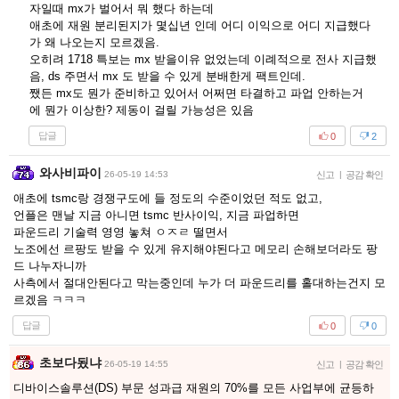
자일때 mx가 벌어서 뭐 했다 하는데
애초에 재원 분리된지가 몇십년 인데 어디 이익으로 어디 지급했다
가 왜 나오는지 모르겠음.
오히려 1718 특보는 mx 받을이유 없었는데 이례적으로 전사 지급했
음, ds 주면서 mx 도 받을 수 있게 분배한게 팩트인데.
쨌든 mx도 뭔가 준비하고 있어서 어쩌면 타결하고 파업 안하는거
에 뭔가 이상한? 제동이 걸릴 가능성은 있음
답글
0
2
와사비파이
26-05-19 14:53
신고
|
공감 확인
애초에 tsmc랑 경쟁구도에 들 정도의 수준이었던 적도 없고,
언플은 맨날 지금 아니면 tsmc 반사이익, 지금 파업하면
파운드리 기술력 영영 놓쳐 ㅇㅈㄹ 떨면서
노조에선 르팡도 받을 수 있게 유지해야된다고 메모리 손해보더라도 팡
드 나누자니까
사측에서 절대안된다고 막는중인데 누가 더 파운드리를 홀대하는건지 모
르겠음 ㅋㅋㅋ
답글
0
0
초보다됬냐
26-05-19 14:55
신고
|
공감 확인
디바이스솔루션(DS) 부문 성과급 재원의 70%를 모든 사업부에 균등하