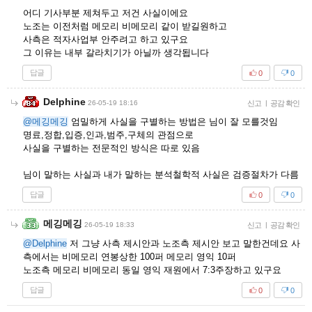
어디 기사부분 제쳐두고 저건 사실이에요
노조는 이전처럼 메모리 비메모리 같이 받길원하고
사측은 적자사업부 안주려고 하고 있구요
그 이유는 내부 갈라치기가 아닐까 생각됩니다
답글
0
0
Delphine
26-05-19 18:16
신고
|
공감 확인
@메깅메깅
엄밀하게 사실을 구별하는 방법은 님이 잘 모를것임
명료,정합,입증,인과,범주,구체의 관점으로
사실을 구별하는 전문적인 방식은 따로 있음
님이 말하는 사실과 내가 말하는 분석철학적 사실은 검증절차가 다름
답글
0
0
메깅메깅
26-05-19 18:33
신고
|
공감 확인
@Delphine
저 그냥 사측 제시안과 노조측 제시안 보고 말한건데요 사
측에서는 비메모리 연봉상한 100퍼 메모리 영익 10퍼
노조측 메모리 비메모리 동일 영익 재원에서 7:3주장하고 있구요
답글
0
0