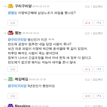
구리구리양
26-05-19 15:10
신고
|
공감 확인
@멤논
이명박근혜때 삼성노조가 파업을 했나요?
답글
0
0
멤논
26-05-19 15:21
신고
|
공감 확인
@구리구리양
병신인가 이건 ㅋㅋ
반도체 공정이 멈추면 내일 당장 사람이 죽냐?
보건 의료 파업이 이명박 박근혜 윤석열때 똑 같이 있었어.
하루만 빠져도 사람이 죽는 분야인데
정부가 나서서 긴급조정을 하네 마네 한적 세 정부 다 없다고.
반도체가 없으면 뒈지는 저능아 새끼들 존나 많네.
답글
1
0
메깅메깅
26-05-19 15:35
신고
|
공감 확인
@구리구리양
3년전인가 했었어요
답글
0
0
Masskino
26-05-19 15:43
신고
|
공감 확인