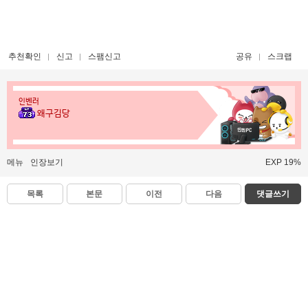
추천확인
신고
스팸신고
공유
스크랩
인벤러
왜구김당
메뉴
인장보기
EXP 19%
목록
본문
이전
다음
댓글쓰기