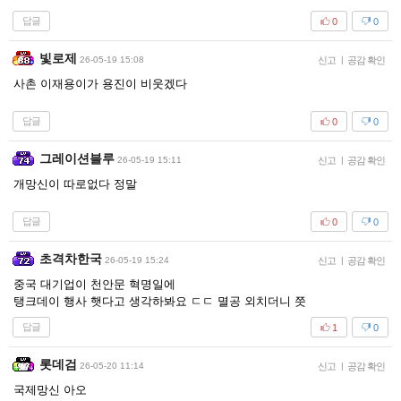
답글
0
0
빛로제
26-05-19 15:08
신고
|
공감 확인
사촌 이재용이가 용진이 비웃겠다
답글
0
0
그레이션블루
26-05-19 15:11
신고
|
공감 확인
개망신이 따로없다 정말
답글
0
0
초격차한국
26-05-19 15:24
신고
|
공감 확인
중국 대기업이 천안문 혁명일에
탱크데이 행사 햇다고 생각하봐요 ㄷㄷ 멸공 외치더니 쯧
답글
1
0
롯데검
26-05-20 11:14
신고
|
공감 확인
국제망신 아오