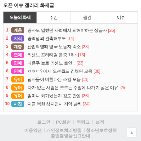
오픈 이슈 갤러리 화제글
오늘의 화제
주간
월간
이슈
1
계층
[26]
공자도 말했던 사회에서 피해야하는 상급자
2
지식
[14]
중력댐의 건축해부도
3
계층
[23]
산업혁명때 영국 노동자 숙소
4
연예
[16]
리센느 프리티걸 음중 1위~
5
연예
[23]
다음주 놀토 리센느 출연...
6
연예
[38]
ㅇㅎㅂ? 어제 오션월드 김채연 모음
7
유머
[11]
남자들이 미친다는 스킬 모음
8
유머
[25]
차가 없는 사람은 모르는 주말에 나가기 싫은 이유
9
유머
[26]
얼마나 화가났는지 감도 안옴
10
사진
[34]
지금 북한 삼지연시 지역 날씨
로그인
PC화면
퀵링크
설정
청소년보호정책
이용약관
개인정보처리방침
▲
불법촬영물신고안내