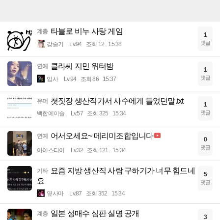
타블로 비누 사탕 게임
계층
1
댓글
강슬기
Lv.94
조회 12
15:38
클라씨 지민 워터밤
연예
1
댓글
입사
Lv.94
조회 86
15:37
첫짓장 생산직가서 사수에게 들었던말.txt
유머
1
댓글
백합에이슬
Lv.57
조회 325
15:34
어서오세요~ 메리미조합입니다
연예
0
댓글
아이스티이
Lv.32
조회 121
15:34
요즘 지방 생산직 사람 구하기가 너무 힘드네
기타
5
요
댓글
옆사마
Lv.87
조회 352
15:34
일본 성매수 심판 실명 공개
계층
3