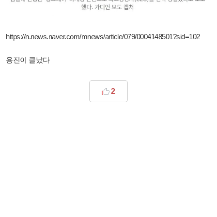
https://n.news.naver.com/mnews/article/079/0004148501?sid=102
용진이 클났다
2