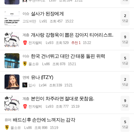
부엔까미노
Lv.87
조회 534
15:22
설사가 된장에게
이슈
2
댓글
고도비만
Lv.91
조회 457
15:22
개사랑 강형욱이 뽑은 강아지 티어리스트.
계층
9
댓글
전자팔찌
Lv.93
조회 529
추천 1
15:22
한국 건너뛰고 대만 간 태풍 돌핀 위력
이슈
5
댓글
풀소유
Lv.86
조회 878
15:21
유나 (ITZY)
연예
2
댓글
입사
Lv.94
조회 339
15:21
본인이 차주라면 절대로 못참음.
계층
9
댓글
전자팔찌
Lv.93
조회 777
15:19
배드신후 손안에 느껴지는 감각
유머
5
댓글
풀소유
Lv.86
조회 898
15:19