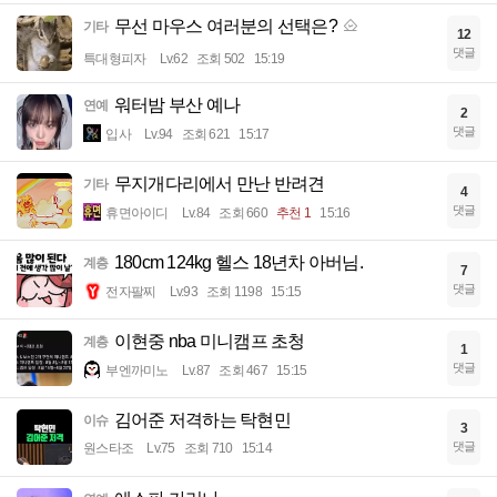
무선 마우스 여러분의 선택은?
기타
12
댓글
특대형피자
Lv.62
조회 502
15:19
워터밤 부산 예나
연예
2
댓글
입사
Lv.94
조회 621
15:17
무지개다리에서 만난 반려견
기타
4
댓글
휴면아이디
Lv.84
조회 660
추천 1
15:16
180cm 124kg 헬스 18년차 아버님.
계층
7
댓글
전자팔찌
Lv.93
조회 1198
15:15
이현중 nba 미니캠프 초청
계층
1
댓글
부엔까미노
Lv.87
조회 467
15:15
김어준 저격하는 탁현민
이슈
3
댓글
원스타조
Lv.75
조회 710
15:14