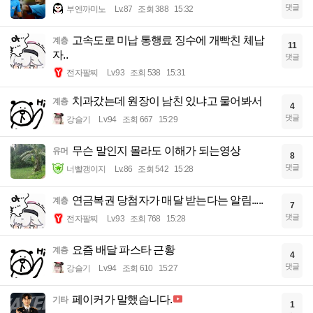
댓글
부엔까미노
Lv.87
조회 388
15:32
고속도로 미납 통행료 징수에 개빡친 체납
계층
11
자..
댓글
전자팔찌
Lv.93
조회 538
15:31
치과갔는데 원장이 남친 있냐고 물어봐서
계층
4
댓글
강슬기
Lv.94
조회 667
15:29
무슨 말인지 몰라도 이해가 되는영상
유머
8
댓글
너빨갱이지
Lv.86
조회 542
15:28
연금복권 당첨자가 매달 받는다는 알림.....
계층
7
댓글
전자팔찌
Lv.93
조회 768
15:28
요즘 배달 파스타 근황
계층
4
댓글
강슬기
Lv.94
조회 610
15:27
페이커가 말했습니다.
기타
1