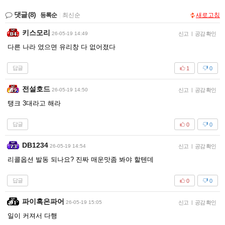
댓글
(8)
등록순
|
최신순
새로고침
키스모리
26-05-19 14:49
신고
|
공감 확인
다른 나라 였으면 유리창 다 없어졌다
답글
1
0
전설호드
26-05-19 14:50
신고
|
공감 확인
탱크 3대라고 해라
답글
0
0
DB1234
26-05-19 14:54
신고
|
공감 확인
리콜옵션 발동 되나요? 진짜 매운맛좀 봐야 할텐데
답글
0
0
파이혹은파어
26-05-19 15:05
신고
|
공감 확인
일이 커져서 다행