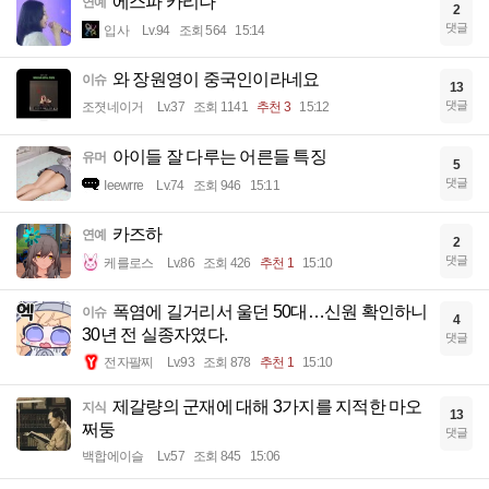
에스파 카리나
연예
2
댓글
입사
Lv.94
조회 564
15:14
와 장원영이 중국인이라네요
이슈
13
댓글
조졋네이거
Lv.37
조회 1141
추천 3
15:12
아이들 잘 다루는 어른들 특징
유머
5
댓글
Ieewrre
Lv.74
조회 946
15:11
카즈하
연예
2
댓글
케를로스
Lv.86
조회 426
추천 1
15:10
폭염에 길거리서 울던 50대…신원 확인하니
이슈
4
30년 전 실종자였다.
댓글
전자팔찌
Lv.93
조회 878
추천 1
15:10
제갈량의 군재에 대해 3가지를 지적한 마오
지식
13
쩌둥
댓글
백합에이슬
Lv.57
조회 845
15:06