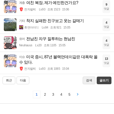
여친 복장, 제가 예민한건가요?
계층
9
댓글
전자팔찌
Lv.93
조회 1523
15:06
착지 실패한 친구보고 웃는 갈매기
기타
4
댓글
휴면아이디
Lv.84
조회 921
15:05
전남친 자꾸 질투하는 현남친
유머
4
댓글
Neuhauus
Lv.20
조회 1105
15:05
미국 증시, 87년 블랙먼데이같은 대폭락 올
이슈
13
수 있다.
댓글
전자팔찌
Lv.93
조회 1065
15:04
최근
다음
검색
글쓰기
1
2
3
4
5