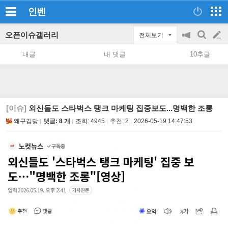
인벤
오픈이슈갤러리
전체보기
공
검
글
지
색
내글
내 댓글
10추글
on/off
쓰
기
[이슈]
외신들도 스타벅스 탱크 마케팅 집중보도...명백한 조롱
왜구김당
댓글: 8 개
조회:
4945
추천:
2
2026-05-19 14:47:53