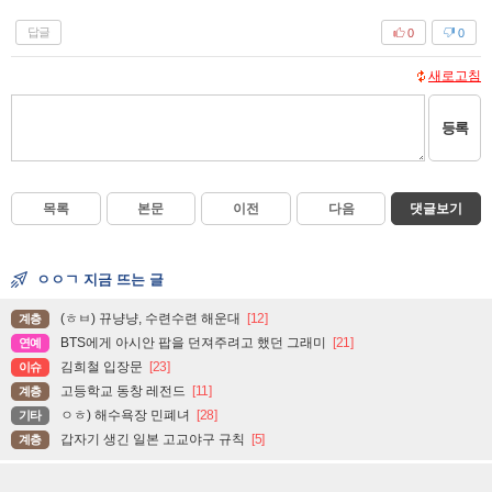
답글
0
0
새로고침
등록
목록
본문
이전
다음
댓글보기
ㅇㅇㄱ 지금 뜨는 글
(ㅎㅂ) 뀨냥냥, 수련수련 해운대
[12]
계층
BTS에게 아시안 팝을 던져주려고 했던 그래미
[21]
연예
김희철 입장문
[23]
이슈
고등학교 동창 레전드
[11]
계층
ㅇㅎ) 해수욕장 민폐녀
[28]
기타
갑자기 생긴 일본 고교야구 규칙
[5]
계층