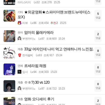
댓글
아이스티이
Lv.32
조회 278
15:25
★외궁영화★스파이더맨:브랜드뉴데이(스
기타
5
포X)
댓글
리뷰
Lv.86
조회 454
추천 2
15:25
엄마의 몰래카메라
유머
2
댓글
부엔까미노
Lv.87
조회 600
15:24
33살 여자인데 나이 먹고 연애하니까 느낀점.
계층
8
댓글
전자팔찌
Lv.93
조회 917
15:24
르세라핌 채원
연예
0
댓글
입사
Lv.94
조회 303
15:23
ㅇㅎ?) 30 vs 120
계층
0
댓글
부엔까미노
Lv.87
조회 722
15:23
영화 오디세이 후기
계층
2
댓글