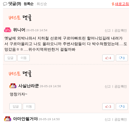
댓글
(9)
등록순
|
최신순
새로고침
위니어
26-05-19 14:54
신고
|
공감 확인
옛날에 외박나와서 지하철 선로에 구르마빠트린 할머니있길래 내려가
서 구르마올리고 나도 올라오니까 주변사람들이 다 박수쳐줬었는데....도
망갔음ㅎㅎ....위수지역위반한거 걸릴까봐
답글
이동
4
0
사실난라쿤
26-05-19 14:56
신고
|
공감 확인
영창가자~
답글
이동
3
0
아마안될거야
26-05-19 14:50
신고
|
공감 확인