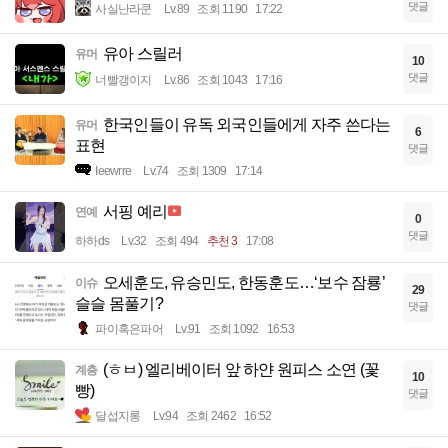
댓글
사실난라쿤
Lv.89
조회 1190
17:22
유아 스릴러
유머
10
댓글
너빨갱이지
Lv.86
조회 1043
17:16
한국인들이 유독 외국인들에게 자주 쓴다는
유머
6
표현
댓글
Ieewrre
Lv.74
조회 1309
17:14
서핑 예리
연예
0
댓글
하하ds
Lv.32
조회 494
추천 3
17:08
오세훈도, 유승민도, 한동훈도…‘보수 잠룡’
이슈
29
슬슬 몸풀기?
댓글
파이혹은파어
Lv.91
조회 1092
16:53
(ㅎㅂ) 엘리베이터 앞 하얀 원피스 소연 (꽃
계층
10
빵)
댓글
달섭지롱
Lv.94
조회 2462
16:52