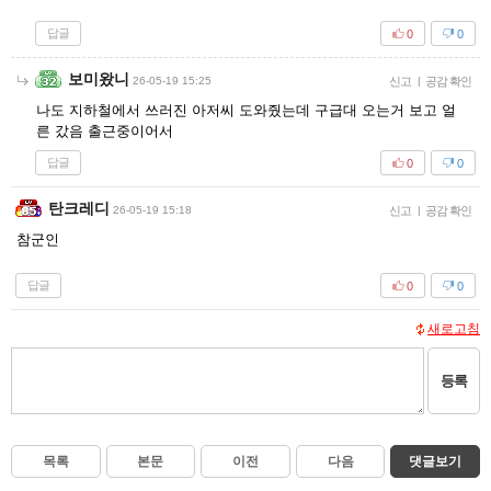
답글
0
0
보미왔니
26-05-19 15:25
신고
|
공감 확인
나도 지하철에서 쓰러진 아저씨 도와줬는데 구급대 오는거 보고 얼
른 갔음 출근중이어서
답글
0
0
탄크레디
26-05-19 15:18
신고
|
공감 확인
참군인
답글
0
0
새로고침
등록
목록
본문
이전
다음
댓글보기