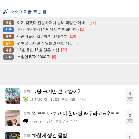
ㅇㅇㄱ 지금 뜨는 글
아기 갖겠다 전업하더니 몰래 피임한 아내...
[37]
계층
ㅎㅂ) 후- 후- 행정반에서 전파합니다
[11]
감동
아줌마들의 엘리베이터 대격투.
[29]
계층
귀여운 스타일의 일본인 여친 체감.
[7]
유머
13호 돌핀 15호 찬홈 예상
[22]
계층
부활한 RTX 2080 Ti
[9]
기타
그냥 크기만 큰 고양이?
유머
4
댓글
너빨갱이지
Lv.86
조회 460
17:44
앜ㅋㅋ 나보고 이 할배랑 싸우라고요? ㅋㅋ
유머
2
댓글
Ieewrre
Lv.74
조회 763
17:42
하찮게 생긴 물범
유머
1