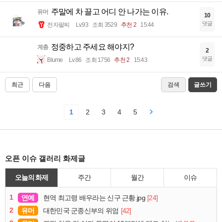
주말에 차 끌고 어디 안 나가는 이유.
유머
10
댓글
전자팔찌
Lv.93
조회 3529
추천 2
15:44
정중하고 주세요 해야지?
계층
2
댓글
Blume
Lv.86
조회 1756
추천 2
15:43
최근
다음
검색
글쓰기
1
2
3
4
5
오픈 이슈 갤러리 화제글
오늘의 화제
주간
월간
이슈
1
연예
[24]
현역 최고령 배우라는 신구 근황.jpg
2
유머
[42]
대한민국 군종신부의 위엄