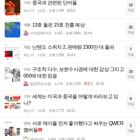
중국과 관련된 단어들
기타
12
댓글
파노키
Lv.51
조회 1749
16:50
13호 돌핀 15호 찬홈 예상
계층
22
댓글
닉네임해야대
Lv.82
조회 2864
16:44
닌텐도 스위치 2, 판매량 2300만 대 돌파
게임
7
댓글
파노키
Lv.51
조회 1268
16:43
구조적 다수, 보완수사권에 대한 감상 그리고
이슈
33
000에 대한 믿음
댓글
질문하는사람
Lv.74
조회 1226
추천 1
16:35
세계는 미국과 중국을 어떻게 바라보고 있
기타
9
나?
댓글
파노키
Lv.51
조회 1773
16:32
서로 메이플 먼저 좋아했다고 싸우는 QWER
연예
1
멤버들
댓글
큐땁이알
Lv.88
조회 1049
16:29