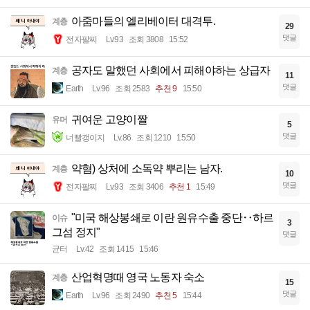
아줌마들의 엘리베이터 대격투.
계층
29
댓글
전자팔찌
Lv.93
조회 3808
15:52
공자도 말했던 사회에서 피해야하는 상급자
계층
11
댓글
Earth
Lv.96
조회 2583
추천 9
15:50
귀여운 고양이짤
유머
5
댓글
너빨갱이지
Lv.86
조회 1210
15:50
약혐) 상처에 소독약 뿌리는 남자.
계층
10
댓글
전자팔찌
Lv.93
조회 3406
추천 1
15:49
"미국 해상봉쇄로 이란 원유수출 중단‥하르
이슈
3
그섬 정지"
댓글
균터
Lv.42
조회 1415
15:46
산업혁명때 영국 노동자 숙소
계층
15
댓글
Earth
Lv.96
조회 2490
추천 5
15:44