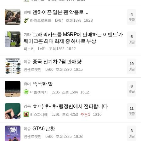
엔하이픈 일본 팬 악플로 ...
연예
4
댓글
라라크로포드
Lv.87
조회 1878
16:28
'그래픽카드를 MSRP에 판매하는 이벤트'가
기타
5
퀘이크콘 최대 화제 중 하나로 부상
댓글
파노키
Lv.51
조회 1362
16:22
중국 전기차 7월 판매량
이슈
19
댓글
빈센트멧젠
Lv.60
조회 2330
16:15
똑똑한 말
유머
8
댓글
너빨갱이지
Lv.86
조회 1594
16:12
ㅎㅂ) 후- 후- 행정반에서 전파합니다
감동
11
댓글
히스파니에
Lv.91
조회 4253
추천 1
16:10
GTA6 근황
이슈
3
댓글
빈센트멧젠
Lv.60
조회 2325
16:03