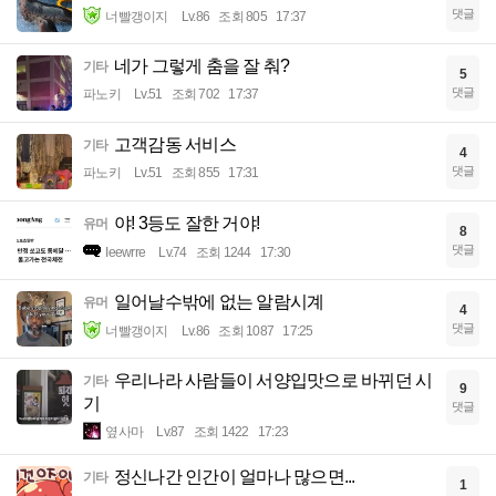
댓글
너빨갱이지
Lv.86
조회 805
17:37
네가 그렇게 춤을 잘 춰?
기타
5
댓글
파노키
Lv.51
조회 702
17:37
고객감동 서비스
기타
4
댓글
파노키
Lv.51
조회 855
17:31
야! 3등도 잘한 거야!
유머
8
댓글
Ieewrre
Lv.74
조회 1244
17:30
일어날수밖에 없는 알람시계
유머
4
댓글
너빨갱이지
Lv.86
조회 1087
17:25
우리나라 사람들이 서양입맛으로 바뀌던 시
기타
9
기
댓글
옆사마
Lv.87
조회 1422
17:23
정신나간 인간이 얼마나 많으면...
기타
1