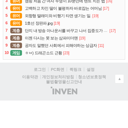
3
유머
[16]
캠핑 처음 간 여자 두명이 10분만에 텐트 치는 법
4
유머
[17]
고백하고 차인 딸이 불평하자 바로잡는 어머님
5
유머
[19]
외향형 딸래미와 비행기 타면 생기는 일.
6
유머
[19]
1호선 장판파.jpg
7
계층
[17]
단지 내 방송 아나운서를 바꾸고 나서 집중도가 확 올라갔다는 한 아파트의 안내방송
8
계층
[19]
이젠 다시는 못 보는 삼파이더맨
9
계층
[11]
공자도 말했던 사회에서 피해야하는 상급자
10
게임
[23]
ㅎㅂ) 드래곤소드 근황
로그인
PC화면
퀵링크
설정
청소년보호정책
이용약관
개인정보처리방침
▲
불법촬영물신고안내
(주)
인
벤