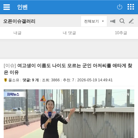
인벤
오픈이슈갤러리
전체보기
공
검
글
지
색
내글
내 댓글
10추글
on/off
쓰
기
[이슈]
여고생이 이름도 나이도 모르는 군인 아저씨를 애타게 찾
은 이유
풀소유
댓글: 9 개
조회:
3866
추천:
7
2026-05-19 14:49:41