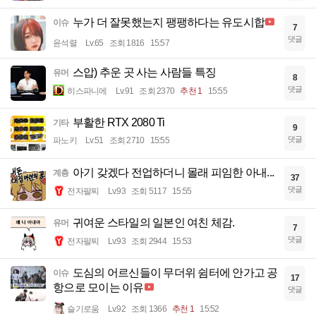
누가 더 잘못했는지 팽팽하다는 유도시합
이슈
7
댓글
윤석렬
Lv.65
조회 1816
15:57
스압) 추운 곳 사는 사람들 특징
유머
8
댓글
히스파니에
Lv.91
조회 2370
추천 1
15:55
부활한 RTX 2080 Ti
기타
9
댓글
파노키
Lv.51
조회 2710
15:55
아기 갖겠다 전업하더니 몰래 피임한 아내...
계층
37
댓글
전자팔찌
Lv.93
조회 5117
15:55
귀여운 스타일의 일본인 여친 체감.
유머
7
댓글
전자팔찌
Lv.93
조회 2944
15:53
도심의 어르신들이 무더위 쉼터에 안가고 공
이슈
17
항으로 모이는 이유
댓글
슬기로움
Lv.92
조회 1366
추천 1
15:52