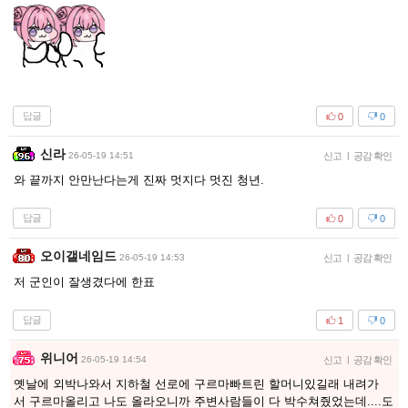
답글
0
0
신라
26-05-19 14:51
신고
|
공감 확인
와 끝까지 안만난다는게 진짜 멋지다 멋진 청년.
답글
0
0
오이갤네임드
26-05-19 14:53
신고
|
공감 확인
저 군인이 잘생겼다에 한표
답글
1
0
위니어
26-05-19 14:54
신고
|
공감 확인
옛날에 외박나와서 지하철 선로에 구르마빠트린 할머니있길래 내려가
서 구르마올리고 나도 올라오니까 주변사람들이 다 박수쳐줬었는데....도