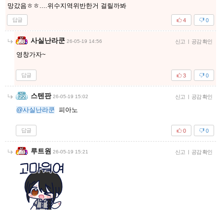
망갔음ㅎㅎ....위수지역위반한거 걸릴까봐
답글
4
0
사실난라쿤
26-05-19 14:56
신고
|
공감 확인
영창가자~
답글
3
0
스텐판
26-05-19 15:02
신고
|
공감 확인
@사실난라쿤
피아노
답글
0
0
루트원
26-05-19 15:21
신고
|
공감 확인