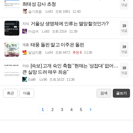
최태성 강사 초청
댓글
슬기로움
Lv.92
조회 1081
11:40
거울상 생명체에 인류는 멸망할것인가?
지식
19
댓글
마검귀
Lv.83
조회 2314
11:39
태풍 돌핀 말고 이주은 돌핀
계층
19
댓글
달섭지롱
Lv.94
조회 4472
추천 6
11:36
[속보] 고개 숙인 축협 "현재는 '성접대' 없어…
이슈
18
큰 실망 드려 매우 죄송"
댓글
Earth
Lv.96
조회 1623
11:36
최근
다음
검색
글쓰기
1
2
3
4
5