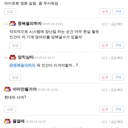
아이로봇 영화 같음. 좀 무서워짐
답글
0
0
중복을피하자
26-05-19 15:01
신고
|
공감 확인
악의적으로 시스템에 장난질 하는 순간 어우 현실 될듯
인간이 저 기계 덩어리를 당해낼수가 있을까
답글
0
0
망치삼타
26-05-19 16:17
신고
|
공감 확인
@중복을피하자
꼭 인간이 이겨야할까...?
답글
0
0
아마안될거야
26-05-19 14:52
신고
|
공감 확인
현대차 사여?
답글
0
0
풀열매
26-05-19 14:52
신고
|
공감 확인