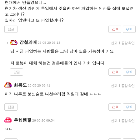
현대에서 만들었으니...
현기차 생산 라인에 투입해서 잊을만 하면 파업하는 인간들 집에 보낼려
고 그러나?
일자리 없앤다고 또 파업할려나?
답글
0
0
강철의매
26-05-20 06:13
신고
|
공감 확인
님 지금 파업하는 사람들은 그냥 남아 있을 가능성이 커요
저 로봇이 대체 하는건 젊은애들의 입사 기회 입니다.
답글
0
0
화룡도
26-05-20 09:41
신고
|
공감 확인
이거 나루토 분신술로 나선수리검 익힐때 같네 ㄷㄷㄷ
답글
0
0
우헹헹웧
26-05-20 09:54
신고
|
공감 확인
ㅇㄷ