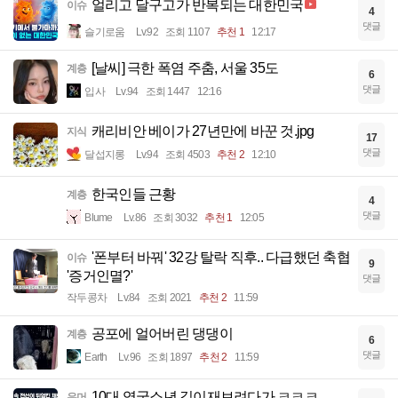
얼리고 달구고가 반복되는 대한민국
이슈
4
댓글
슬기로움
Lv.92
조회 1107
추천 1
12:17
[날씨] 극한 폭염 주춤, 서울 35도
계층
6
댓글
입사
Lv.94
조회 1447
12:16
캐리비안 베이가 27년만에 바꾼 것.jpg
지식
17
댓글
달섭지롱
Lv.94
조회 4503
추천 2
12:10
한국인들 근황
계층
4
댓글
Blume
Lv.86
조회 3032
추천 1
12:05
'폰부터 바꿔' 32강 탈락 직후.. 다급했던 축협
이슈
9
'증거인멸?'
댓글
작두콩차
Lv.84
조회 2021
추천 2
11:59
공포에 얼어버린 댕댕이
계층
6
댓글
Earth
Lv.96
조회 1897
추천 2
11:59
10대 영국소년 길이재보려다가 ㅋㅋㅋ
유머