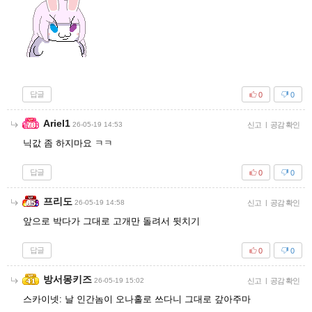
답글
0
0
Ariel1
26-05-19 14:53
신고
|
공감 확인
닉값 좀 하지마요 ㅋㅋ
답글
0
0
프리도
26-05-19 14:58
신고
|
공감 확인
앞으로 박다가 그대로 고개만 돌려서 뒷치기
답글
0
0
방서몽키즈
26-05-19 15:02
신고
|
공감 확인
스카이넷: 날 인간놈이 오나홀로 쓰다니 그대로 갚아주마