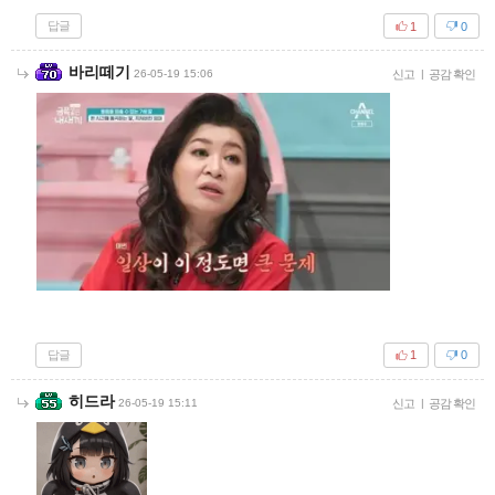
답글
1
0
바리떼기
26-05-19 15:06
신고
|
공감 확인
답글
1
0
히드라
26-05-19 15:11
신고
|
공감 확인