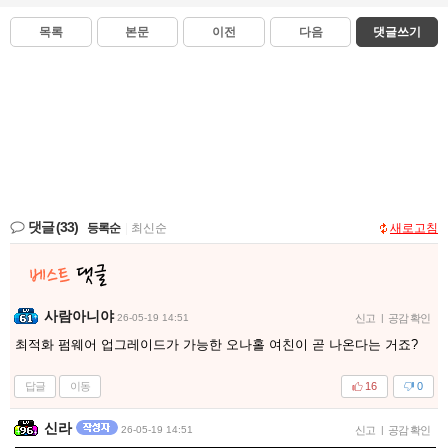
목록
본문
이전
다음
댓글쓰기
댓글
(33)
등록순
|
최신순
새로고침
사람아니야
26-05-19 14:51
신고
|
공감 확인
최적화 펌웨어 업그레이드가 가능한 오나홀 여친이 곧 나온다는 거죠?
답글
이동
16
0
신라
26-05-19 14:51
신고
|
공감 확인