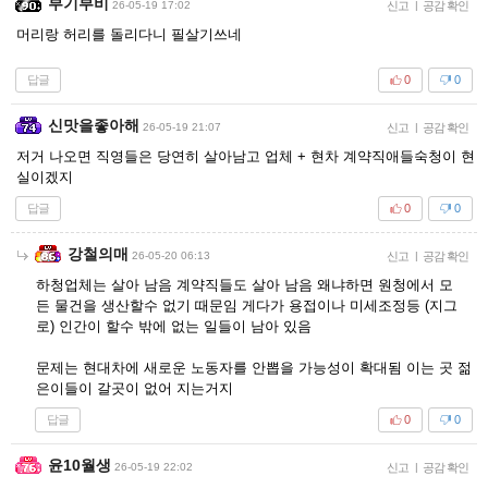
부기부비
26-05-19 17:02
신고
|
공감 확인
머리랑 허리를 돌리다니 필살기쓰네
답글
0
0
신맛을좋아해
26-05-19 21:07
신고
|
공감 확인
저거 나오면 직영들은 당연히 살아남고 업체 + 현차 계약직애들숙청이 현
실이겠지
답글
0
0
강철의매
26-05-20 06:13
신고
|
공감 확인
하청업체는 살아 남음 계약직들도 살아 남음 왜냐하면 원청에서 모
든 물건을 생산할수 없기 때문임 게다가 용접이나 미세조정등 (지그
로) 인간이 할수 밖에 없는 일들이 남아 있음
문제는 현대차에 새로운 노동자를 안뽑을 가능성이 확대됨 이는 곳 젊
은이들이 갈곳이 없어 지는거지
답글
0
0
윤10월생
26-05-19 22:02
신고
|
공감 확인