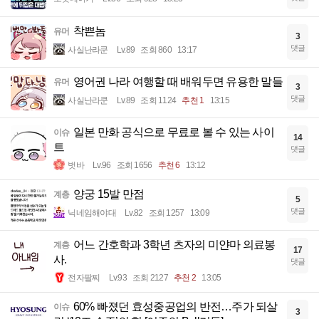
착쁜놈
유머
3
댓글
사실난라쿤
Lv.89
조회 860
13:17
영어권 나라 여행할 때 배워두면 유용한 말들
유머
3
댓글
사실난라쿤
Lv.89
조회 1124
추천 1
13:15
일본 만화 공식으로 무료로 볼 수 있는 사이
이슈
14
트
댓글
벗바
Lv.96
조회 1656
추천 6
13:12
양궁 15발 만점
계층
5
댓글
닉네임해야대
Lv.82
조회 1257
13:09
어느 간호학과 3학년 츠자의 미얀마 의료봉
계층
17
사.
댓글
전자팔찌
Lv.93
조회 2127
추천 2
13:05
60% 빠졌던 효성중공업의 반전…주가 되살
이슈
3