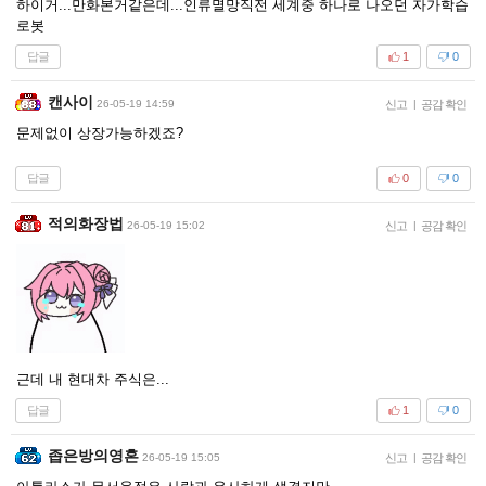
하이거...만화본거같은데...인류멸망직전 세계중 하나로 나오던 자가학습
로봇
답글
1
0
캔사이
26-05-19 14:59
신고
|
공감 확인
문제없이 상장가능하겠죠?
답글
0
0
적의화장법
26-05-19 15:02
신고
|
공감 확인
근데 내 현대차 주식은...
답글
1
0
좁은방의영혼
26-05-19 15:05
신고
|
공감 확인