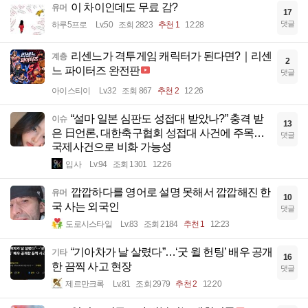
이 차이인데도 무료 감?
유머
17
댓글
하루5프로
Lv.50
조회 2823
추천 1
12:28
리센느가 격투게임 캐릭터가 된다면?｜리센
계층
2
느 파이터즈 완전판
댓글
아이스티이
Lv.32
조회 867
추천 2
12:26
“설마 일본 심판도 성접대 받았나?” 충격 받
이슈
13
은 日언론, 대한축구협회 성접대 사건에 주목…
댓글
국제사건으로 비화 가능성
입사
Lv.94
조회 1301
12:26
깝깝하다를 영어로 설명 못해서 깝깝해진 한
유머
10
국 사는 외국인
댓글
도로시스타일
Lv.83
조회 2184
추천 1
12:23
“기아차가 날 살렸다”…‘굿 윌 헌팅’ 배우 공개
기타
16
한 끔찍 사고 현장
댓글
제르만크록
Lv.81
조회 2979
추천 2
12:20