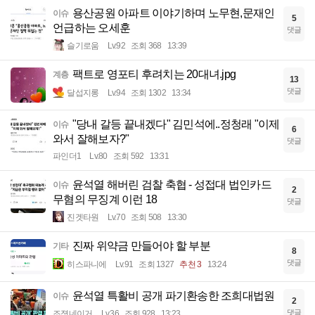
용산공원 아파트 이야기하며 노무현,문재인
이슈
5
언급하는 오세훈
댓글
슬기로움
Lv.92
조회 368
13:39
팩트로 영포티 후려치는 20대녀.jpg
계층
13
댓글
달섭지롱
Lv.94
조회 1302
13:34
"당내 갈등 끝내겠다" 김민석에..정청래 "이제
이슈
6
와서 잘해보자?"
댓글
파인더1
Lv.80
조회 592
13:31
윤석열 해버린 검찰 축협 - 성접대 법인카드
이슈
2
무혐의 무징계 이런 18
댓글
진겟타원
Lv.70
조회 508
13:30
진짜 위약금 만들어야 할 부분
기타
8
댓글
히스파니에
Lv.91
조회 1327
추천 3
13:24
윤석열 특활비 공개 파기환송한 조희대법원
이슈
2
댓글
조졋네이거
Lv.36
조회 928
13:23