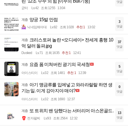
린 ‘12조 수주’의 힘 [이주의 Bull기둥]
댓글
균터
Lv.42
조회 1255
13:04
양궁 15발 만점
계층
3
댓글
닉네임해야대
Lv.82
조회 1028
추천 1
13:02
크리스토퍼 놀란 <오디세이> 전세계 흥행 10
계층
37
억 달러 돌파.jpg
댓글
Dusked
Lv.71
조회 1635
추천 1
12:41
요즘 폼 미쳐버린 광기의 국세청
계층
5
댓글
아이스티이
Lv.32
조회 1481
추천 1
12:39
아기 맹금류를 입에넣고 와라라랄랄 하면 생
계층
0
기는일. 이게 강아지야 매야?
댓글
아이스티이
Lv.32
조회 1690
12:37
또 트위치 밴 당했다는 서터리머 아스몬골드.
계층
13
댓글
전자팔찌
Lv.93
조회 2564
12:32