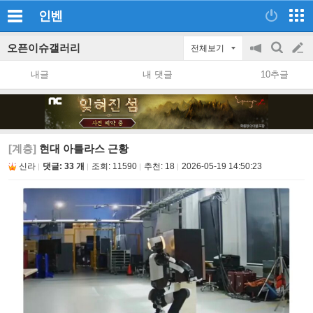
인벤
오픈이슈갤러리
전체보기
공
검
글
지
색
내글
내 댓글
10추글
on/off
쓰
기
[계층]
현대 아틀라스 근황
신라
댓글: 33 개
조회:
11590
추천:
18
2026-05-19 14:50:23