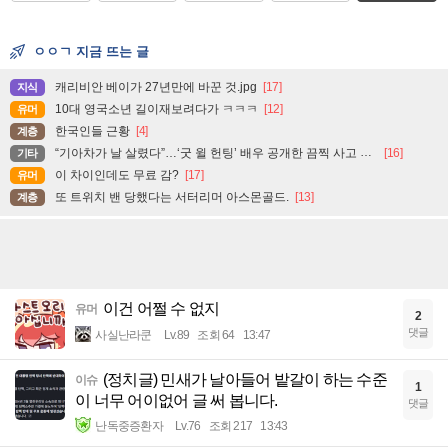
ㅇㅇㄱ 지금 뜨는 글
캐리비안 베이가 27년만에 바꾼 것.jpg
[17]
지식
10대 영국소년 길이재보려다가 ㅋㅋㅋ
[12]
유머
한국인들 근황
[4]
계층
“기아차가 날 살렸다”…‘굿 윌 헌팅’ 배우 공개한 끔찍 사고 현장
[16]
기타
이 차이인데도 무료 감?
[17]
유머
또 트위치 밴 당했다는 서터리머 아스몬골드.
[13]
계층
이건 어쩔 수 없지
유머
2
댓글
사실난라쿤
Lv.89
조회 64
13:47
(정치글) 민새가 날아들어 밭갈이 하는 수준
이슈
1
이 너무 어이없어 글 써 봅니다.
댓글
난독중증환자
Lv.76
조회 217
13:43