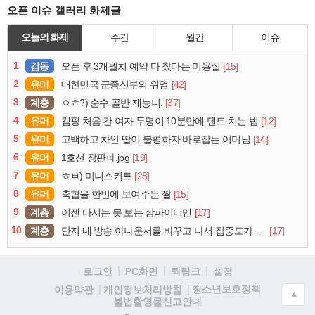
오픈 이슈 갤러리 화제글
오늘의 화제
주간
월간
이슈
1
감동
[15]
오픈 후 3개월치 예약 다 찼다는 미용실
2
유머
[42]
대한민국 군종신부의 위엄
3
계층
[37]
ㅇㅎ?) 순수 골반 재능녀.
4
유머
[12]
캠핑 처음 간 여자 두명이 10분만에 텐트 치는 법
5
유머
[14]
고백하고 차인 딸이 불평하자 바로잡는 어머님
6
유머
[19]
1호선 장판파.jpg
7
유머
[28]
ㅎㅂ) 미니스커트
8
유머
[15]
축협을 한번에 보여주는 짤
9
계층
[17]
이젠 다시는 못 보는 삼파이더맨
10
계층
[17]
단지 내 방송 아나운서를 바꾸고 나서 집중도가 확 올라갔다는 한 아파트의 안내방송
로그인
PC화면
퀵링크
설정
청소년보호정책
이용약관
개인정보처리방침
▲
불법촬영물신고안내