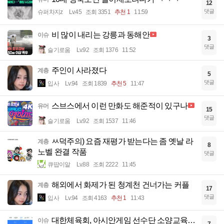
12
댓글
슈퍼차지z
Lv.45
조회 3351
추천 1
11:59
비 많이 내리는 강릉과 동해안
이슈
3
댓글
슬기로움
Lv.92
조회 1376
11:52
주인이 사라졌다
계층
5
댓글
입사
Lv.94
조회 1839
추천 5
11:47
스브스에서 이런 만화도 해준적이 있구나
유머
15
댓글
슬기로움
Lv.92
조회 1537
11:46
ㅆ덕주의) 요즘 재평가 받는다는 좀 옛날 라
계층
8
노벨 완결 작품
댓글
큐땁이알
Lv.88
조회 2222
11:45
해외에서 화제가 된 청계천 건너가는 커플
계층
17
댓글
입사
Lv.94
조회 4163
추천 1
11:43
대한체육회, 아시안게임 선수단 소양교육…
이슈
7