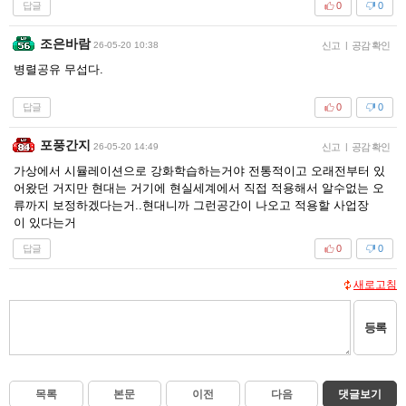
답글
0
0
조은바람
26-05-20 10:38
신고
|
공감 확인
병렬공유 무섭다.
답글
0
0
포풍간지
26-05-20 14:49
신고
|
공감 확인
가상에서 시뮬레이션으로 강화학습하는거야 전통적이고 오래전부터 있
어왔던 거지만 현대는 거기에 현실세계에서 직접 적용해서 알수없는 오
류까지 보정하겠다는거..현대니까 그런공간이 나오고 적용할 사업장
이 있다는거
답글
0
0
새로고침
등록
목록
본문
이전
다음
댓글보기