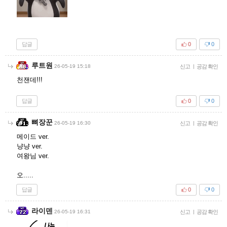
답글
0
0
루트원
26-05-19 15:18
신고
|
공감 확인
천잰데!!!
답글
0
0
뼈장꾼
26-05-19 16:30
신고
|
공감 확인
메이드 ver.
냥냥 ver.
여왕님 ver.
오.....
답글
0
0
라이덴
26-05-19 16:31
신고
|
공감 확인