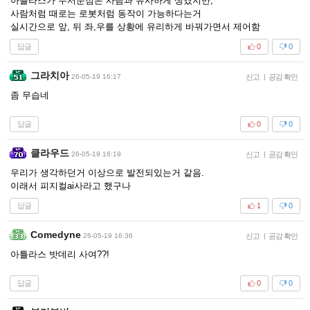
아틀라스가 무서운점은 사람과 유사하게 생겼지만,
사람처럼 때로는 로봇처럼 동작이 가능하다는거
실시간으로 앞, 뒤 좌,우를 상황에 유리하게 바꿔가면서 제어함
답글
0
0
그라치아
26-05-19 16:17
신고
|
공감 확인
좀 무습네
답글
0
0
클라우드
26-05-19 16:19
신고
|
공감 확인
우리가 생각하던거 이상으로 발전되있는거 같음.
이래서 피지컬ai사라고 했구나
답글
1
0
Comedyne
26-05-19 16:36
신고
|
공감 확인
아틀라스 밧데리 사여??!
답글
0
0