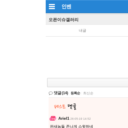
인벤
오픈이슈갤러리
내글
댓글
(14)
등록순
|
최신순
Ariel1
26-05-19 14:52
판새놈들 존나게 스윗하네