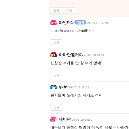
답글
이동
파인더1
26-05-19 14:50
https://naver.me/FaefF2ce
답글
아마안될거야
26-05-19 14:51
표창장 얘기를 안 할 수가 없네
답글
gkfn
26-05-19 14:51
판사들이 쓰레기임 저기도 적폐
답글
네이팜
26-05-19 14:52
내란보다 표창장 형량이 더 많이 나오는 나라가