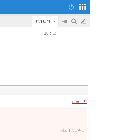
전체보기
공
검
글
지
색
10추글
on/off
쓰
기
새로고침
신고
|
공감 확인