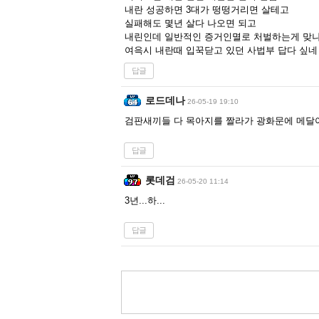
내란 성공하면 3대가 떵떵거리면 살테고
실패해도 몇년 살다 나오면 되고
내린인데 일반적인 증거인멸로 처벌하는게 맞나
여윽시 내란때 입꾹닫고 있던 사법부 답다 싶네
답글
로드데나
26-05-19 19:10
검판새끼들 다 목아지를 짤라가 광화문에 메달
답글
롯데검
26-05-20 11:14
3년...하...
답글