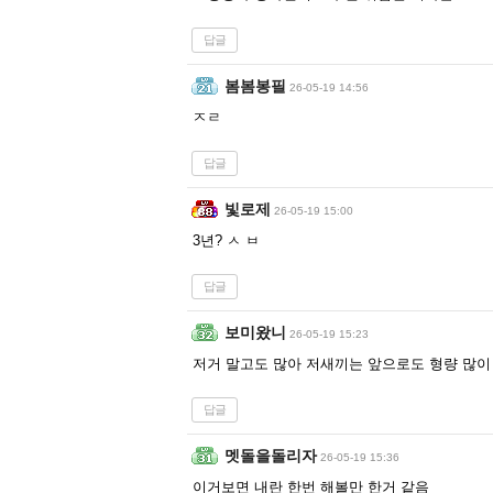
답글
봄봄봉필
26-05-19 14:56
ㅈㄹ
답글
빛로제
26-05-19 15:00
3년? ㅅ ㅂ
답글
보미왔니
26-05-19 15:23
저거 말고도 많아 저새끼는 앞으로도 형량 많
답글
멧돌을돌리자
26-05-19 15:36
이거보면 내란 한번 해볼만 한거 같음