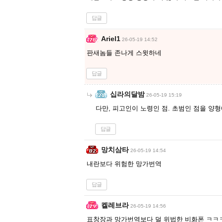
답글
Ariel1
26-05-19 14:52
판새놈들 존나게 스윗하네
답글
십라의달밤
26-05-19 15:19
다만, 피고인이 노령인 점. 초범인 점을 양
답글
망치삼타
26-05-19 14:54
내란보다 위험한 망가번역
답글
켈레브라
26-05-19 14:56
표창장과 망가번역보다 덜 위법한 비화폰 ㅋ